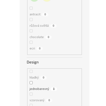
antracit
0
růžová světlá
0
chocolate
0
ecri
0
Design
hladký
0
jednobarevný
1
vzorovaný
0