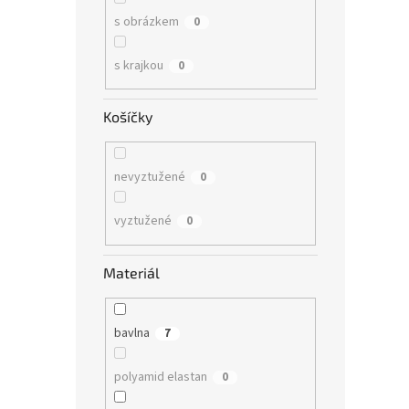
s obrázkem
0
s krajkou
0
Košíčky
nevyztužené
0
vyztužené
0
Materiál
bavlna
7
polyamid elastan
0