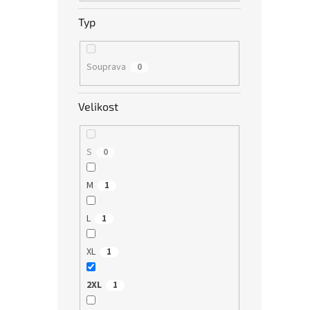
Typ
Souprava
0
Velikost
S
0
M
1
L
1
XL
1
2XL
1