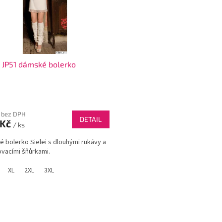
i JP51 dámské bolerko
 bez DPH
DETAIL
 Kč
/ ks
 bolerko Sielei s dlouhými rukávy a
vacími šňůrkami.
XL
2XL
3XL
O
v
l
á