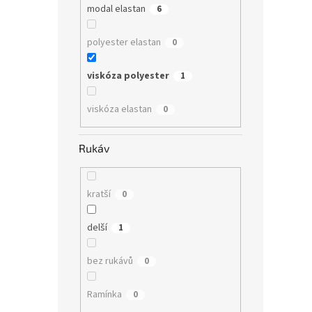
modal elastan
6
polyester elastan
0
viskóza polyester
1
viskóza elastan
0
Rukáv
kratší
0
delší
1
bez rukávů
0
Ramínka
0