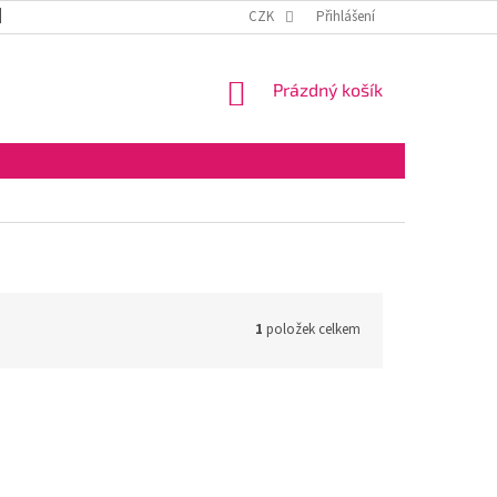
DOPRAVA A PLATBA
OBCHODNÍ PODMÍNKY
CZK
Přihlášení
VELKOOBCHOD
NÁKUPNÍ
Prázdný košík
KOŠÍK
1
položek celkem