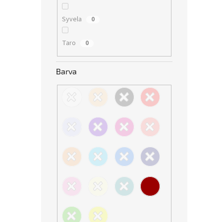
Syvela
0
Taro
0
Barva