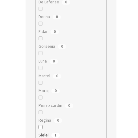
De Lafense
0
Donna
0
Eldar
0
Gorsenia
0
Luna
0
Martel
0
Moraj
0
Pierre cardin
0
Regina
0
Sielei
1