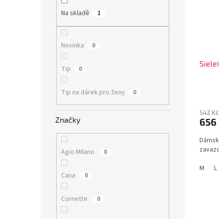
s
o
n
p
d
e
Na skladě
1
r
u
l
o
k
d
t
Novinka
0
u
ů
Siele
k
Tip
0
t
ů
Tip na dárek pro ženy
0
542 Kč
Značky
656
Dámské
zavazo
Agio Milano
0
M
L
Cana
0
Cornette
0