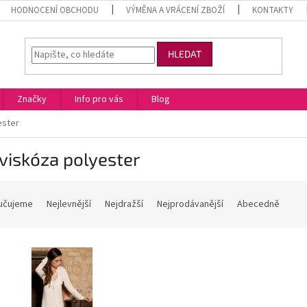
HODNOCENÍ OBCHODU
VÝMĚNA A VRÁCENÍ ZBOŽÍ
KONTAKTY
HLEDAT
Značky
Info pro vás
Blog
ester
viskóza polyester
učujeme
Nejlevnější
Nejdražší
Nejprodávanější
Abecedně