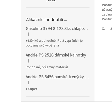
378 Kč
Postup
úžasný
zapíná
Zákazníci hodnotili ...
Postup
vaší p
Gasolino 3794 8-128 3ks chlapecké boxerky
porod
XL
2
|
Hodnocení produktu je 3 z 5 hvězdiček.
+ Měkké a pohodlné- Po 2 vypráních je
polovina švů vypáraná
Andrie PS 2526 dámské kalhotky
|
Hodnocení produktu je 5 z 5 hvězdiček.
Pohodlné, příjemný materiál.
Andrie PS 5456 pánské trenýrky černé
|
Hodnocení produktu je 5 z 5 hvězdiček.
+ Super
Z
á