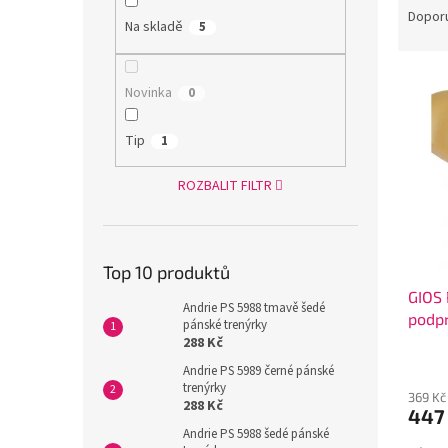
n
a
Dopor
e
Na skladě
5
z
l
e
V
n
Novinka
0
ý
í
p
p
Tip
1
i
r
s
o
ROZBALIT FILTR
p
d
r
u
o
k
d
t
Top 10 produktů
u
ů
GIOS
k
Andrie PS 5988 tmavě šedé
podp
t
pánské trenýrky
ů
288 Kč
Andrie PS 5989 černé pánské
trenýrky
369 Kč
288 Kč
447
Andrie PS 5988 šedé pánské