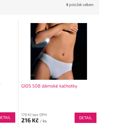
5
položek celkem
í
GIOS 508 dámské kalhotky
179 Kč bez DPH
DETAIL
DETAIL
216 Kč
/ ks