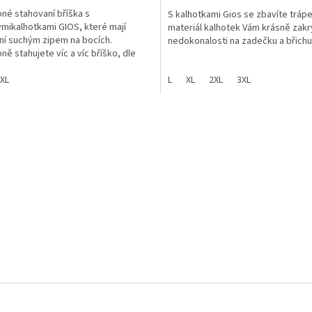
né stahovaní bříška s
S kalhotkami Gios se zbavíte trápe
mikalhotkami GIOS, které mají
materiál kalhotek Vám krásně zakr
ní suchým zipem na bocích.
nedokonalosti na zadečku a břichu
ně stahujete víc a víc bříško, dle
otřeby. Vhodné i pro maminky po
u.
XL
L
XL
2XL
3XL
O
v
l
á
d
a
c
í
p
r
v
k
y
v
ý
p