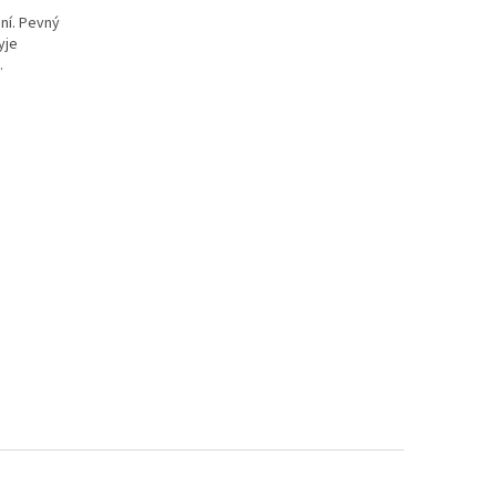
ní. Pevný
yje
.