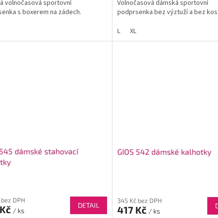
á volnočasová sportovní
Volnočasová dámská sportovní
senka s boxerem na zádech.
podprsenka bez výztuží a bez kost
L
XL
 545 dámské stahovací
GIOS 542 dámské kalhotky
tky
 bez DPH
345 Kč bez DPH
DETAIL
 Kč
417 Kč
/ ks
/ ks