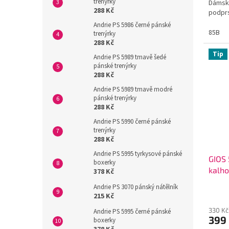
trenýrky
Dámsk
288 Kč
podpr
Andrie PS 5986 černé pánské
85B
trenýrky
288 Kč
Tip
Andrie PS 5989 tmavě šedé
pánské trenýrky
288 Kč
Andrie PS 5989 tmavě modré
pánské trenýrky
288 Kč
Andrie PS 5990 černé pánské
trenýrky
288 Kč
Andrie PS 5995 tyrkysové pánské
GIOS
boxerky
kalho
378 Kč
Andrie PS 3070 pánský nátělník
215 Kč
330 Kč
Andrie PS 5995 černé pánské
399
boxerky