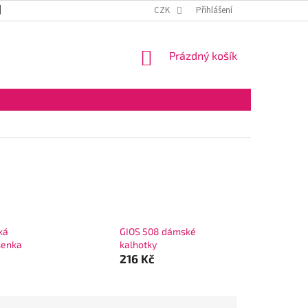
DOPRAVA A PLATBA
OBCHODNÍ PODMÍNKY
CZK
Přihlášení
VELKOOBCHOD
NÁKUPNÍ
Prázdný košík
KOŠÍK
ká
GIOS 508 dámské
senka
kalhotky
216 Kč