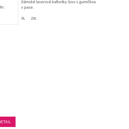
Dámské laserové kalhotky Gios s gumičkou
ic.
v pase.
XL
2XL
DETAIL