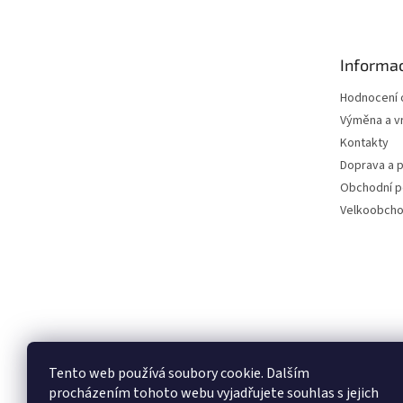
p
a
t
Informac
í
Hodnocení
Výměna a vr
Kontakty
Doprava a p
Obchodní 
Velkoobch
Tento web používá soubory cookie. Dalším
procházením tohoto webu vyjadřujete souhlas s jejich