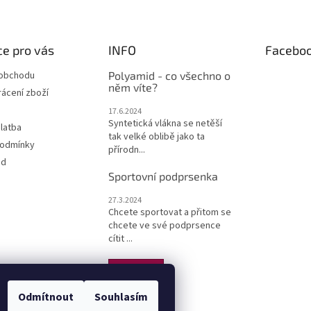
i
s
u
e pro vás
INFO
Facebo
 obchodu
Polyamid - co všechno o
něm víte?
ácení zboží
17.6.2024
Syntetická vlákna se netěší
latba
tak velké oblibě jako ta
podmínky
přírodn...
od
Sportovní podprsenka
27.3.2024
Chcete sportovat a přitom se
chcete ve své podprsence
cítit ...
ARCHIV
Odmítnout
Souhlasím