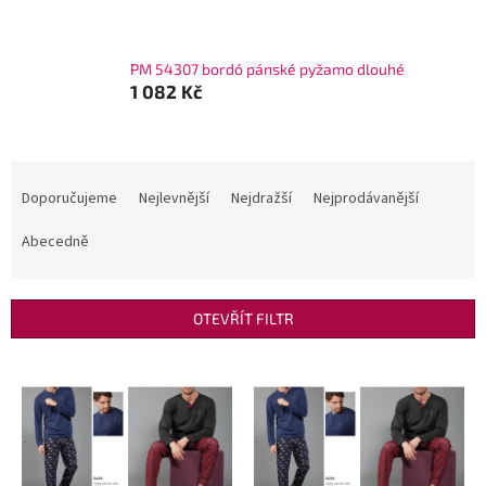
PM 54307 bordó pánské pyžamo dlouhé
1 082 Kč
Ř
a
Doporučujeme
Nejlevnější
Nejdražší
Nejprodávanější
z
e
Abecedně
n
í
p
OTEVŘÍT FILTR
r
o
V
d
ý
u
p
k
i
t
s
ů