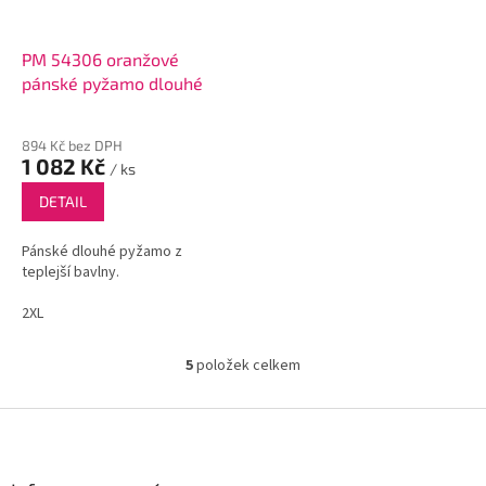
PM 54306 oranžové
pánské pyžamo dlouhé
894 Kč bez DPH
1 082 Kč
/ ks
DETAIL
Pánské dlouhé pyžamo z
teplejší bavlny.
2XL
5
položek celkem
O
v
l
Z
á
á
d
p
a