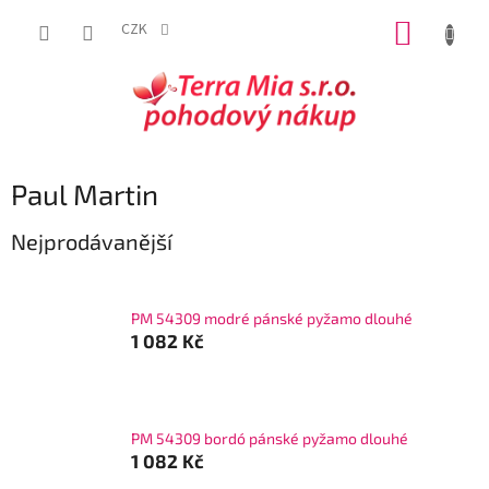
Přejít
NÁKUP
na
CZK
obsah
KOŠÍK
Paul Martin
Nejprodávanější
PM 54309 modré pánské pyžamo dlouhé
1 082 Kč
PM 54309 bordó pánské pyžamo dlouhé
1 082 Kč