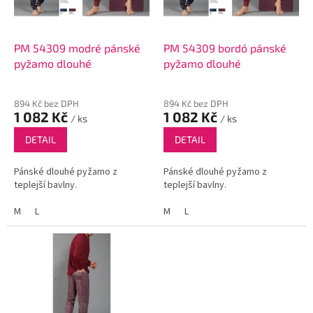
p
r
o
d
PM 54309 modré pánské
PM 54309 bordó pánské
u
pyžamo dlouhé
pyžamo dlouhé
k
t
894 Kč bez DPH
894 Kč bez DPH
ů
1 082 Kč
1 082 Kč
/ ks
/ ks
DETAIL
DETAIL
Pánské dlouhé pyžamo z
Pánské dlouhé pyžamo z
teplejší bavlny.
teplejší bavlny.
M
L
M
L