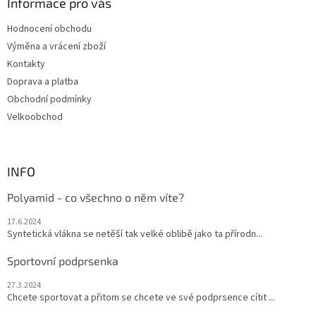
a
Informace pro vás
c
t
í
Hodnocení obchodu
í
p
Výměna a vrácení zboží
r
v
Kontakty
k
Doprava a platba
y
Obchodní podmínky
v
ý
Velkoobchod
p
i
s
u
INFO
Polyamid - co všechno o něm víte?
17.6.2024
Syntetická vlákna se netěší tak velké oblibě jako ta přírodn...
Sportovní podprsenka
27.3.2024
Chcete sportovat a přitom se chcete ve své podprsence cítit ...