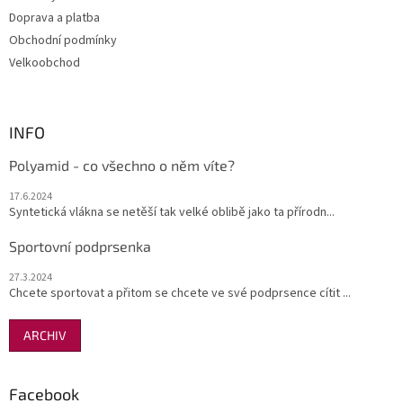
k
Doprava a platba
y
Obchodní podmínky
v
ý
Velkoobchod
p
i
s
u
INFO
Polyamid - co všechno o něm víte?
17.6.2024
Syntetická vlákna se netěší tak velké oblibě jako ta přírodn...
Sportovní podprsenka
27.3.2024
Chcete sportovat a přitom se chcete ve své podprsence cítit ...
ARCHIV
Facebook