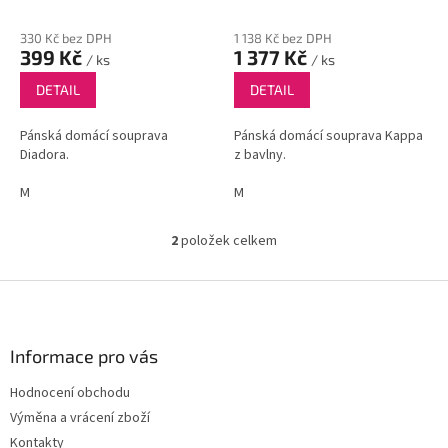
k
t
330 Kč bez DPH
1 138 Kč bez DPH
ů
399 Kč
1 377 Kč
/ ks
/ ks
DETAIL
DETAIL
Pánská domácí souprava
Pánská domácí souprava Kappa
Diadora.
z bavlny.
M
M
2
položek celkem
O
v
l
Z
á
á
d
p
a
a
Informace pro vás
c
t
í
Hodnocení obchodu
í
p
Výměna a vrácení zboží
r
v
Kontakty