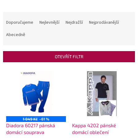
Ř
a
Doporučujeme
Nejlevnější
Nejdražší
Nejprodávanější
z
e
Abecedně
n
í
p
OTEVŘÍT FILTR
r
o
V
d
ý
u
p
k
i
t
s
ů
p
r
o
1 049 Kč
–61 %
d
Diadora 60217 pánská
Kappa 4202 pánské
u
domácí souprava
domácí oblečení