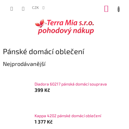
Přejít
NÁKUP
na
CZK
obsah
KOŠÍK
Pánské domácí oblečení
Nejprodávanější
Diadora 60217 pánská domácí souprava
399 Kč
Kappa 4202 pánské domácí oblečení
1 377 Kč