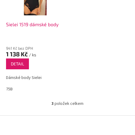
Sielei 1519 dámské body
941 Kč bez DPH
1 138 Kč
/ ks
DETAIL
Dámské body Sielei
75B
3
položek celkem
O
v
l
Z
á
á
d
p
a