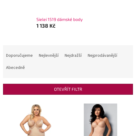
Sielei 1519 dámské body
1 138 Kč
Ř
a
Doporučujeme
Nejlevnější
Nejdražší
Nejprodávanější
z
e
Abecedně
n
í
p
OTEVŘÍT FILTR
r
o
V
d
ý
u
p
k
i
t
s
ů