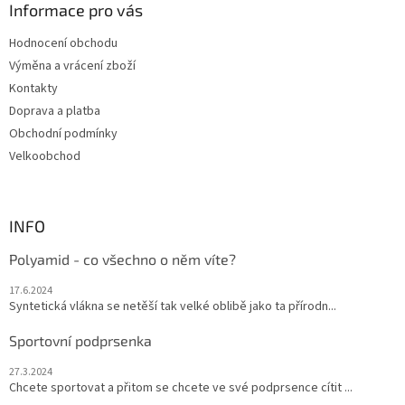
a
Informace pro vás
c
t
í
Hodnocení obchodu
í
p
Výměna a vrácení zboží
r
v
Kontakty
k
Doprava a platba
y
Obchodní podmínky
v
ý
Velkoobchod
p
i
s
u
INFO
Polyamid - co všechno o něm víte?
17.6.2024
Syntetická vlákna se netěší tak velké oblibě jako ta přírodn...
Sportovní podprsenka
27.3.2024
Chcete sportovat a přitom se chcete ve své podprsence cítit ...