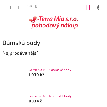
Přejít
NÁKUP
na
CZK
obsah
KOŠÍK
Dámská body
Nejprodávanější
Gorsenia k356 dámské body
1 030 Kč
Gorsenia G184 dámské body
883 Kč