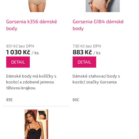
p
r
o
d
Gorsenia k356 dámské
Gorsenia G184 dámské
u
body
body
k
t
851 Kč bez DPH
730 Kč bez DPH
ů
1 030 Kč
883 Kč
/ ks
/ ks
DETAIL
DETAIL
Dámské body má košíčky s
Dámské stahovací body s
kosticí a zdobené jemnou
kosticí značky Gorsenia
tělovou krajkou.
85E
80C