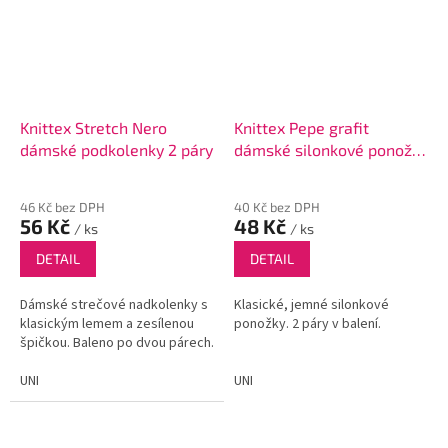
Knittex Stretch Nero
Knittex Pepe grafit
dámské podkolenky 2 páry
dámské silonkové ponožky
2páry
46 Kč bez DPH
40 Kč bez DPH
56 Kč
48 Kč
/ ks
/ ks
DETAIL
DETAIL
Dámské strečové nadkolenky s
Klasické, jemné silonkové
klasickým lemem a zesílenou
ponožky. 2 páry v balení.
špičkou. Baleno po dvou párech.
UNI
UNI