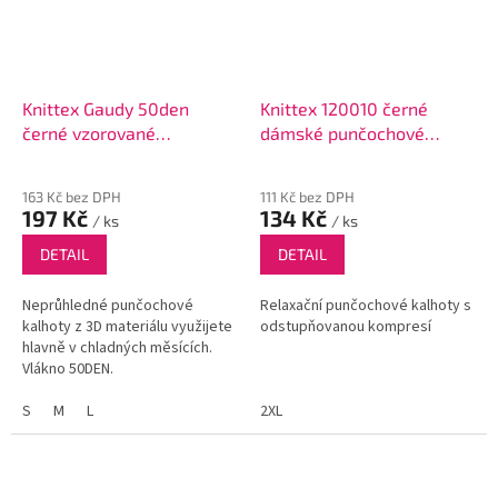
Knittex Gaudy 50den
Knittex 120010 černé
černé vzorované
dámské punčochové
punčochové kalhoty
kalhoty
163 Kč bez DPH
111 Kč bez DPH
197 Kč
134 Kč
/ ks
/ ks
DETAIL
DETAIL
Neprůhledné punčochové
Relaxační punčochové kalhoty s
kalhoty z 3D materiálu využijete
odstupňovanou kompresí
hlavně v chladných měsících.
Vlákno 50DEN.
S
M
L
2XL