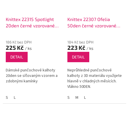
Knittex 22315 Spotlight
Knittex 22307 Ofelia
20den černé vzorované
50den černé vzorované
punčochové kalhoty
punčochové kalhoty
186 Kč bez DPH
184 Kč bez DPH
225 Kč
223 Kč
/ ks
/ ks
DETAIL
DETAIL
Dámské punčochové kalhoty
Neprůhledné punčochové
20den se síťovaným vzorem a
kalhoty z 3D materiálu využijete
zdobnými kamínky
hlavně v chladných měsících.
Vlákno 50DEN.
S
L
S
M
L