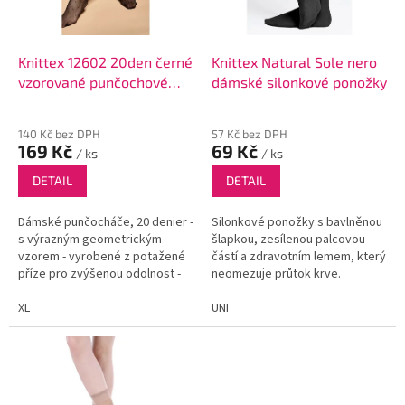
p
r
o
d
Knittex 12602 20den černé
Knittex Natural Sole nero
u
vzorované punčochové
dámské silonkové ponožky
k
kalhoty
t
140 Kč bez DPH
57 Kč bez DPH
ů
169 Kč
69 Kč
/ ks
/ ks
DETAIL
DETAIL
Dámské punčocháče, 20 denier -
Silonkové ponožky s bavlněnou
s výrazným geometrickým
šlapkou, zesílenou palcovou
vzorem - vyrobené z potažené
částí a zdravotním lemem, který
příze pro zvýšenou odolnost -
neomezuje průtok krve.
bez vyznačené linie kalhotek -
velký klínek - mírně zesílené
XL
UNI
prsty