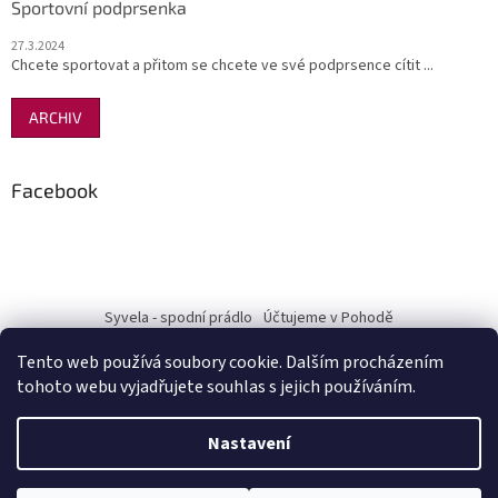
Sportovní podprsenka
27.3.2024
Chcete sportovat a přitom se chcete ve své podprsence cítit ...
ARCHIV
Facebook
Syvela - spodní prádlo
Účtujeme v Pohodě
Tento web používá soubory cookie. Dalším procházením
tohoto webu vyjadřujete souhlas s jejich používáním.
Vytvořil Shoptet
Nastavení
Copyright 2026
Pohodový nákup-Terra Mia
. Všechna práva