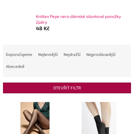
Knittex Pepe nero dámské silonkové ponožky
2páry
48 Kč
Ř
a
Doporučujeme
Nejlevnější
Nejdražší
Nejprodávanější
z
e
Abecedně
n
í
p
OTEVŘÍT FILTR
r
o
V
d
ý
u
p
k
i
t
s
ů