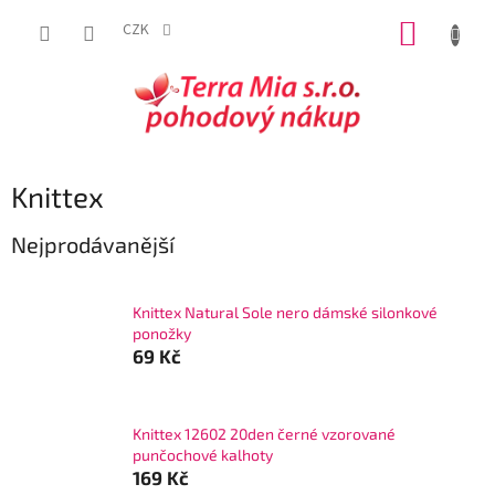
Přejít
NÁKUP
na
CZK
obsah
KOŠÍK
Knittex
Nejprodávanější
Knittex Natural Sole nero dámské silonkové
ponožky
69 Kč
Knittex 12602 20den černé vzorované
punčochové kalhoty
169 Kč