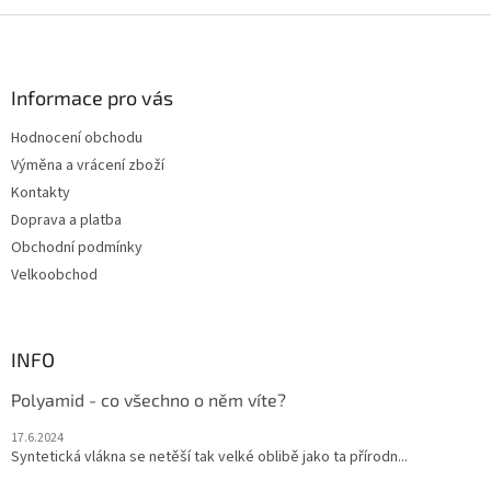
v
l
Z
á
á
d
p
a
a
Informace pro vás
c
t
í
Hodnocení obchodu
í
p
Výměna a vrácení zboží
r
v
Kontakty
k
Doprava a platba
y
Obchodní podmínky
v
ý
Velkoobchod
p
i
s
u
INFO
Polyamid - co všechno o něm víte?
17.6.2024
Syntetická vlákna se netěší tak velké oblibě jako ta přírodn...