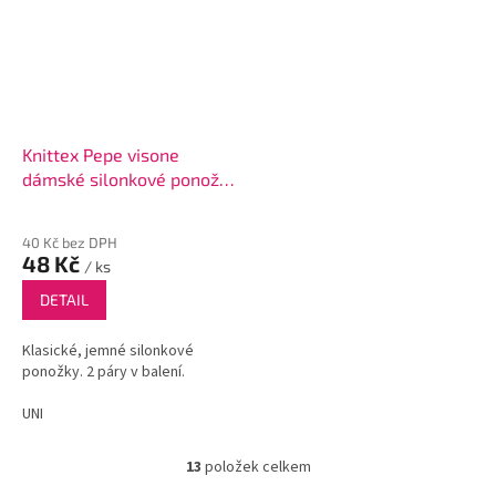
Knittex Pepe visone
dámské silonkové ponožky
2páry
40 Kč bez DPH
48 Kč
/ ks
DETAIL
Klasické, jemné silonkové
ponožky. 2 páry v balení.
UNI
13
položek celkem
O