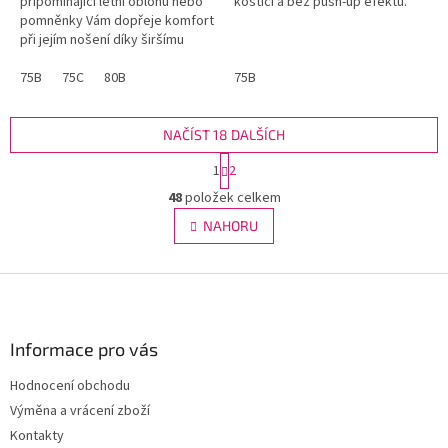
připomínající letní oblohu nebo
kosticí a bez push-up efektu.
pomněnky Vám dopřeje komfort
při jejím nošení díky širšímu
středu mezi košíčky. Krásně
podrží Vaše poprsí a navíc
75B
75C
80B
75B
budete vypadat úchvatně,
pokud ji...
NAČÍST 18 DALŠÍCH
S
1
2
t
O
r
48
položek celkem
v
á
l
NAHORU
n
á
k
d
o
v
Z
a
á
c
á
n
í
p
í
p
a
Informace pro vás
r
t
v
Hodnocení obchodu
í
k
Výměna a vrácení zboží
y
v
Kontakty