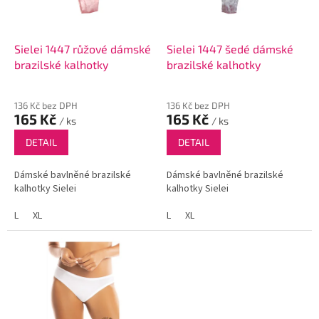
p
r
o
d
Sielei 1447 růžové dámské
Sielei 1447 šedé dámské
u
brazilské kalhotky
brazilské kalhotky
k
t
136 Kč bez DPH
136 Kč bez DPH
ů
165 Kč
165 Kč
/ ks
/ ks
DETAIL
DETAIL
Dámské bavlněné brazilské
Dámské bavlněné brazilské
kalhotky Sielei
kalhotky Sielei
L
XL
L
XL