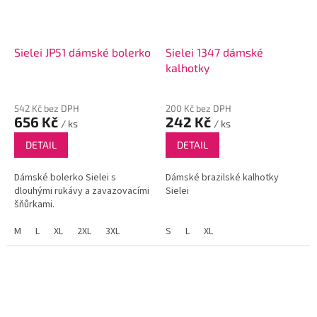
Sielei JP51 dámské bolerko
Sielei 1347 dámské
kalhotky
542 Kč bez DPH
200 Kč bez DPH
656 Kč
242 Kč
/ ks
/ ks
DETAIL
DETAIL
Dámské bolerko Sielei s
Dámské brazilské kalhotky
dlouhými rukávy a zavazovacími
Sielei
šňůrkami.
M
L
XL
2XL
3XL
S
L
XL