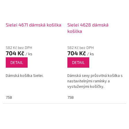
Sielei 4671 dámská košilka
Sielei 4628 dámská
košilka
582 Kč bez DPH
582 Kč bez DPH
704 Kč
704 Kč
/ ks
/ ks
DETAIL
DETAIL
Dámská košilka Sielei.
Dámská sexy průsvitná košilka s
nastavitelnými ramínky a
vystuženými košíčky.
75B
75B