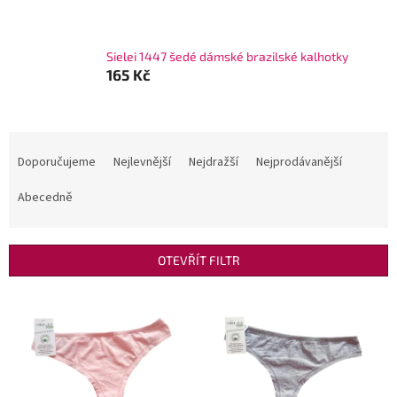
Sielei 1447 šedé dámské brazilské kalhotky
165 Kč
Ř
a
Doporučujeme
Nejlevnější
Nejdražší
Nejprodávanější
z
e
Abecedně
n
í
p
OTEVŘÍT FILTR
r
o
V
d
ý
u
p
k
i
t
s
ů