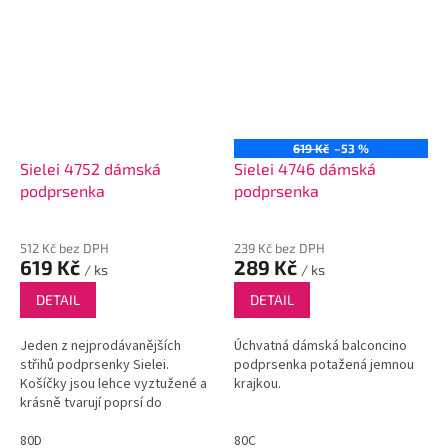
619 Kč
–53 %
Sielei 4752 dámská
Sielei 4746 dámská
podprsenka
podprsenka
512 Kč bez DPH
239 Kč bez DPH
619 Kč
289 Kč
/ ks
/ ks
DETAIL
DETAIL
Jeden z nejprodávanějších
Úchvatná dámská balconcino
střihů podprsenky Sielei.
podprsenka potažená jemnou
Košíčky jsou lehce vyztužené a
krajkou.
krásně tvarují poprsí do
přirozeného tvaru.
80D
80C