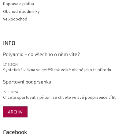
ý
Doprava a platba
p
Obchodní podmínky
i
s
Velkoobchod
u
INFO
Polyamid - co všechno o něm víte?
17.6.2024
Syntetická vlákna se netěší tak velké oblibě jako ta přírodn...
Sportovní podprsenka
27.3.2024
Chcete sportovat a přitom se chcete ve své podprsence cítit ...
ARCHIV
Facebook