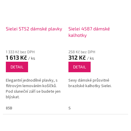
Sielei ST52 dámské plavky
Sielei 4587 dámské
kalhotky
1 333 Kč bez DPH
258 Kč bez DPH
1 613 Kč
312 Kč
/ ks
/ ks
DETAIL
DETAIL
Elegantní jednodílné plavky, s
Sexy dámské průsvitné
flitrovým lemováním košíčků.
brazilské kalhotky Sielei.
Pod sluneční září se budete jen
blýskat.
85B
S