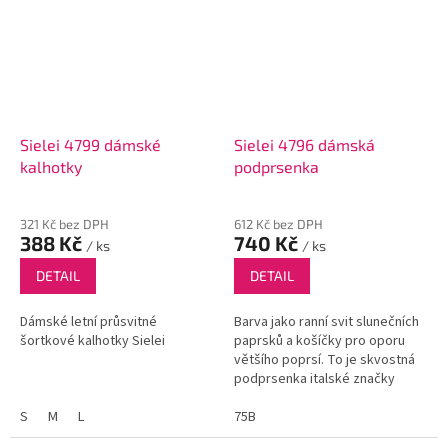
Sielei 4799 dámské
Sielei 4796 dámská
kalhotky
podprsenka
321 Kč bez DPH
612 Kč bez DPH
388 Kč
740 Kč
/ ks
/ ks
DETAIL
DETAIL
Dámské letní průsvitné
Barva jako ranní svit slunečních
šortkové kalhotky Sielei
paprsků a košíčky pro oporu
většího poprsí. To je skvostná
podprsenka italské značky
Sielei.
S
M
L
75B