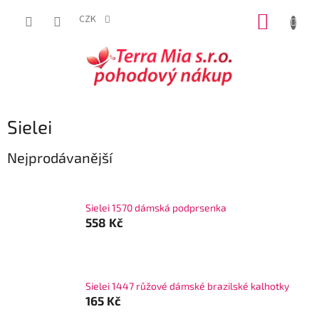
Přejít
NÁKUP
na
CZK
obsah
KOŠÍK
Sielei
Nejprodávanější
Sielei 1570 dámská podprsenka
558 Kč
Sielei 1447 růžové dámské brazilské kalhotky
165 Kč