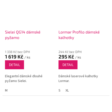
Sielei QG14 dámské
Lormar Profilo dámské
pyžamo
kalhotky
1 338 Kč bez DPH
244 Kč bez DPH
1 619 Kč
295 Kč
/ ks
/ ks
DETAIL
DETAIL
Elegantní dámské dlouhé
Dámské laserové kalhotky
pyžamo Sielei.
Lormar.
M
S
XL