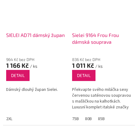
SIELEI AD71 dámský župan
Sielei 9164 Frou Frou
dámská souprava
964 Kč bez DPH
836 Kč bez DPH
1 166 Kč
1 011 Kč
/ ks
/ ks
DETAIL
DETAIL
Dámský dlouhý župan Sielei.
Překvapte svého miláčka sexy
červenou saténovou soupravou
s mašličkou na kalhotkách.
Luxusní komplet italské značky
Sielei
2XL
75B
80B
85B