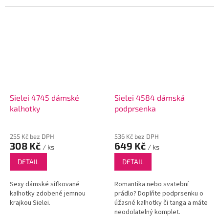
Sielei 4745 dámské
Sielei 4584 dámská
kalhotky
podprsenka
255 Kč bez DPH
536 Kč bez DPH
308 Kč
649 Kč
/ ks
/ ks
DETAIL
DETAIL
Sexy dámské síťkované
Romantika nebo svatební
kalhotky zdobené jemnou
prádlo? Doplňte podprsenku o
krajkou Sielei.
úžasné kalhotky či tanga a máte
neodolatelný komplet.