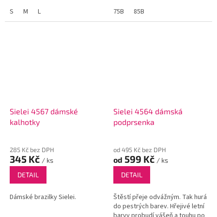
S
M
L
75B
85B
Sielei 4567 dámské
Sielei 4564 dámská
kalhotky
podprsenka
285 Kč bez DPH
od 495 Kč bez DPH
345 Kč
599 Kč
od
/ ks
/ ks
DETAIL
DETAIL
Dámské brazilky Sielei.
Štěstí přeje odvážným. Tak hurá
do pestrých barev. Hřejivé letní
barvy probudí vášeň a touhu po