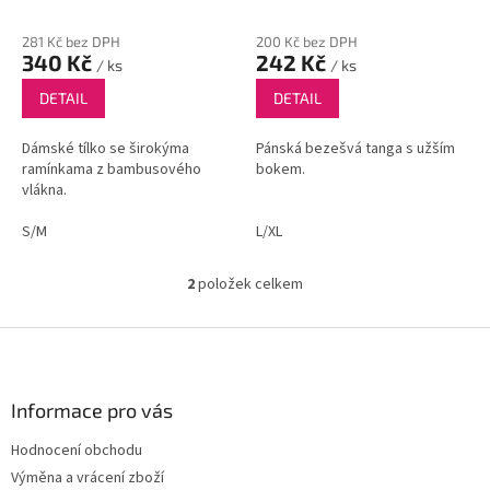
k
t
281 Kč bez DPH
200 Kč bez DPH
ů
340 Kč
242 Kč
/ ks
/ ks
DETAIL
DETAIL
Dámské tílko se širokýma
Pánská bezešvá tanga s užším
ramínkama z bambusového
bokem.
vlákna.
S/M
L/XL
2
položek celkem
O
v
l
Z
á
á
d
p
a
a
Informace pro vás
c
t
í
Hodnocení obchodu
í
p
Výměna a vrácení zboží
r