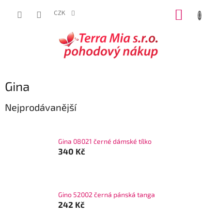
Přejít
NÁKUP
na
CZK
obsah
KOŠÍK
Gina
Nejprodávanější
Gina 08021 černé dámské tílko
340 Kč
Gino 52002 černá pánská tanga
242 Kč