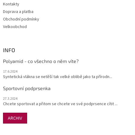
v
Kontakty
k
Doprava a platba
y
Obchodní podmínky
v
ý
Velkoobchod
p
i
s
u
INFO
Polyamid - co všechno o něm víte?
17.6.2024
Syntetická vlákna se netěší tak velké oblibě jako ta přírodn...
Sportovní podprsenka
27.3.2024
Chcete sportovat a přitom se chcete ve své podprsence cítit ...
ARCHIV