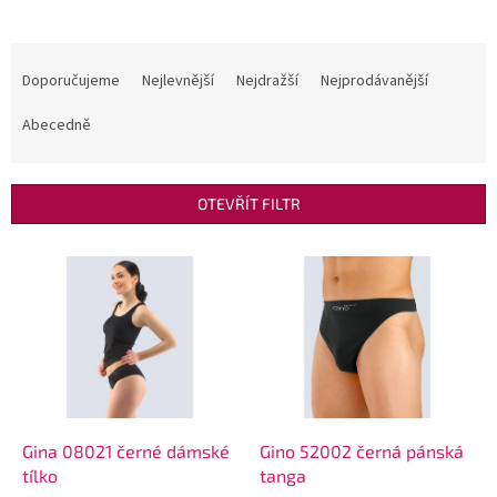
Ř
a
Doporučujeme
Nejlevnější
Nejdražší
Nejprodávanější
z
e
Abecedně
n
í
p
OTEVŘÍT FILTR
r
o
V
d
ý
u
p
k
i
t
s
ů
p
r
o
d
Gina 08021 černé dámské
Gino 52002 černá pánská
u
tílko
tanga