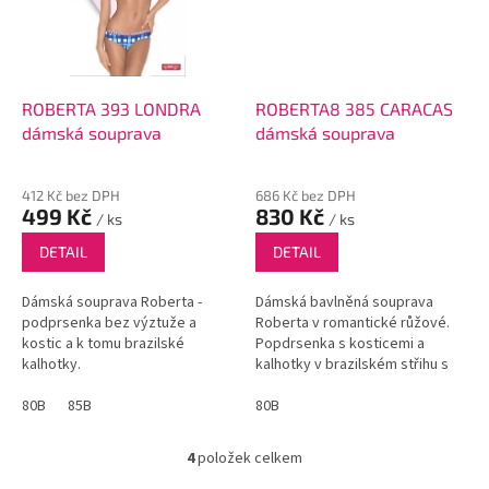
ROBERTA 393 LONDRA
ROBERTA8 385 CARACAS
dámská souprava
dámská souprava
412 Kč bez DPH
686 Kč bez DPH
499 Kč
830 Kč
/ ks
/ ks
DETAIL
DETAIL
Dámská souprava Roberta -
Dámská bavlněná souprava
podprsenka bez výztuže a
Roberta v romantické růžové.
kostic a k tomu brazilské
Popdrsenka s kosticemi a
kalhotky.
kalhotky v brazilském střihu s
krajkou na zadečku.
80B
85B
80B
4
položek celkem
O
v