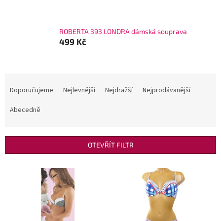
ROBERTA 393 LONDRA dámská souprava
499 Kč
Ř
a
Doporučujeme
Nejlevnější
Nejdražší
Nejprodávanější
z
e
Abecedně
n
í
p
OTEVŘÍT FILTR
r
o
V
d
ý
u
p
k
i
t
s
ů