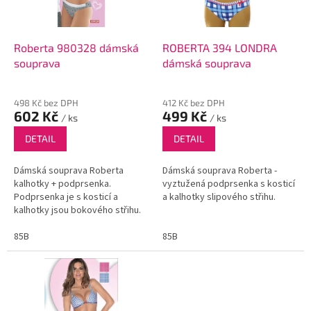
p
r
o
d
Roberta 980328 dámská
ROBERTA 394 LONDRA
u
souprava
dámská souprava
k
t
498 Kč bez DPH
412 Kč bez DPH
ů
602 Kč
499 Kč
/ ks
/ ks
DETAIL
DETAIL
Dámská souprava Roberta
Dámská souprava Roberta -
kalhotky + podprsenka.
vyztužená podprsenka s kosticí
Podprsenka je s kosticí a
a kalhotky slipového střihu.
kalhotky jsou bokového střihu.
85B
85B