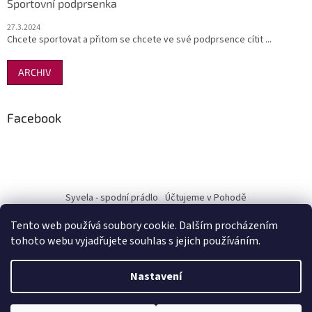
Sportovní podprsenka
27.3.2024
Chcete sportovat a přitom se chcete ve své podprsence cítit ...
ARCHIV
Facebook
Syvela - spodní prádlo
Účtujeme v Pohodě
Tento web používá soubory cookie. Dalším procházením
tohoto webu vyjadřujete souhlas s jejich používáním.
Vytvořil Shoptet
Nastavení
Copyright 2026
Pohodový nákup-Terra Mia
. Všechna práva