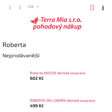
Přejít
NÁKUP
na
CZK
obsah
KOŠÍK
Roberta
Nejprodávanější
Roberta 980328 dámská souprava
602 Kč
ROBERTA 394 LONDRA dámská souprava
499 Kč