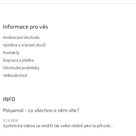
l
Z
á
á
d
p
a
a
Informace pro vás
c
t
í
Hodnocení obchodu
í
p
Výměna a vrácení zboží
r
v
Kontakty
k
Doprava a platba
y
Obchodní podmínky
v
ý
Velkoobchod
p
i
s
u
INFO
Polyamid - co všechno o něm víte?
17.6.2024
Syntetická vlákna se netěší tak velké oblibě jako ta přírodn...