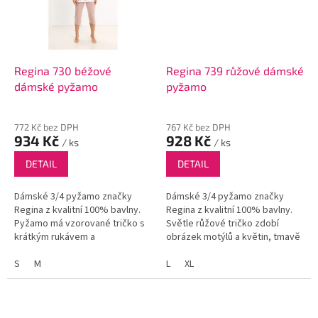
Regina 730 béžové
Regina 739 růžové dámské
dámské pyžamo
pyžamo
772 Kč bez DPH
767 Kč bez DPH
934 Kč
928 Kč
/ ks
/ ks
DETAIL
DETAIL
Dámské 3/4 pyžamo značky
Dámské 3/4 pyžamo značky
Regina z kvalitní 100% bavlny.
Regina z kvalitní 100% bavlny.
Pyžamo má vzorované tričko s
Světle růžové tričko zdobí
krátkým rukávem a
obrázek motýlů a květin, tmavě
jednobarevné kalhoty.
růžové kalhoty jsou
S
M
jednobarevné.
L
XL