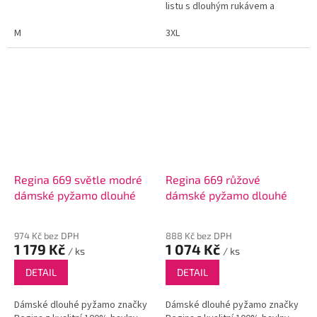
listu s dlouhým rukávem a
vzorované dlouhé kalhoty.
M
3XL
Regina 669 světle modré
Regina 669 růžové
dámské pyžamo dlouhé
dámské pyžamo dlouhé
974 Kč bez DPH
888 Kč bez DPH
1 179 Kč
1 074 Kč
/ ks
/ ks
DETAIL
DETAIL
Dámské dlouhé pyžamo značky
Dámské dlouhé pyžamo značky