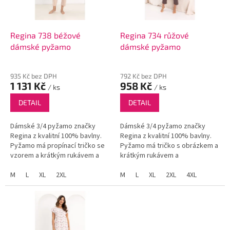
p
r
o
d
Regina 738 béžové
Regina 734 růžové
u
dámské pyžamo
dámské pyžamo
k
t
935 Kč bez DPH
792 Kč bez DPH
ů
1 131 Kč
958 Kč
/ ks
/ ks
DETAIL
DETAIL
Dámské 3/4 pyžamo značky
Dámské 3/4 pyžamo značky
Regina z kvalitní 100% bavlny.
Regina z kvalitní 100% bavlny.
Pyžamo má propínací tričko se
Pyžamo má tričko s obrázkem a
vzorem a krátkým rukávem a
krátkým rukávem a
jednobarevné kalhoty.
jednobarevné kalhoty.
M
L
XL
2XL
M
L
XL
2XL
4XL