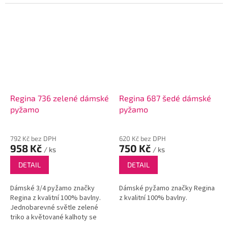
Regina 736 zelené dámské
Regina 687 šedé dámské
pyžamo
pyžamo
792 Kč bez DPH
620 Kč bez DPH
958 Kč
750 Kč
/ ks
/ ks
DETAIL
DETAIL
Dámské 3/4 pyžamo značky
Dámské pyžamo značky Regina
Regina z kvalitní 100% bavlny.
z kvalitní 100% bavlny.
Jednobarevné světle zelené
triko a květované kalhoty se
zapošitou gumou v pase.