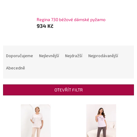
Regina 730 béžové dámské pyžamo
934 Kč
Ř
a
Doporučujeme
Nejlevnější
Nejdražší
Nejprodávanější
z
e
Abecedně
n
í
p
OTEVŘÍT FILTR
r
o
V
d
ý
u
p
k
i
t
s
ů