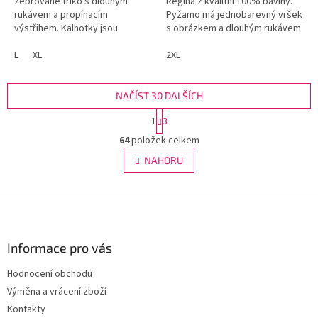
žebrované triko s dlouhým
Regina z kvalitní 100% bavlny.
rukávem a propínacím
Pyžamo má jednobarevný vršek
výstřihem. Kalhotky jsou
s obrázkem a dlouhým rukávem
kárované do úpletu s všitou
a vzorované dlouhé kalhoty.
gumou v pase.
L
XL
2XL
NAČÍST 30 DALŠÍCH
S
1
3
t
O
r
64
položek celkem
v
á
l
NAHORU
n
á
k
d
o
v
Z
a
á
c
á
n
í
p
í
p
a
Informace pro vás
r
t
v
Hodnocení obchodu
í
k
Výměna a vrácení zboží
y
v
Kontakty