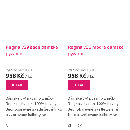
Regina 729 šedé dámské
Regina 736 modré dámské
pyžamo
pyžamo
792 Kč bez DPH
792 Kč bez DPH
958 Kč
958 Kč
/ ks
/ ks
DETAIL
DETAIL
Dámské 3/4 pyžamo značky
Dámské 3/4 pyžamo značky
Regina z kvalitní 100% bavlny.
Regina z kvalitní 100% bavlny.
Jednobarevné světle šedé triko
Jednobarevné světle zelené
a vzorované kalhoty se
triko a květované kalhoty se
zapošitou gumou v pase.
zapošitou gumou v pase.
M
XL
2XL