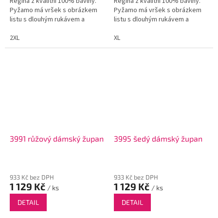
Regina z kvalitní 100% bavlny.
Regina z kvalitní 100% bavlny.
Pyžamo má vršek s obrázkem
Pyžamo má vršek s obrázkem
listu s dlouhým rukávem a
listu s dlouhým rukávem a
vzorované dlouhé kalhoty.
vzorované dlouhé kalhoty.
2XL
XL
3991 růžový dámský župan
3995 šedý dámský župan
933 Kč bez DPH
933 Kč bez DPH
1 129 Kč
1 129 Kč
/ ks
/ ks
DETAIL
DETAIL