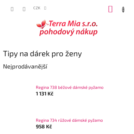
Přejít
NÁKUP
na
CZK
obsah
KOŠÍK
Tipy na dárek pro ženy
Nejprodávanější
Regina 738 béžové dámské pyžamo
1 131 Kč
Regina 734 růžové dámské pyžamo
958 Kč