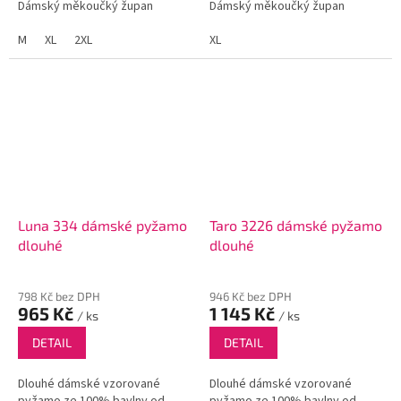
Dámský měkoučký župan
Dámský měkoučký župan
M
XL
2XL
XL
Luna 334 dámské pyžamo
Taro 3226 dámské pyžamo
dlouhé
dlouhé
798 Kč bez DPH
946 Kč bez DPH
965 Kč
1 145 Kč
/ ks
/ ks
DETAIL
DETAIL
Dlouhé dámské vzorované
Dlouhé dámské vzorované
pyžamo ze 100% bavlny od
pyžamo ze 100% bavlny od