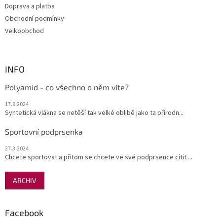
ý
Doprava a platba
p
Obchodní podmínky
i
s
Velkoobchod
u
INFO
Polyamid - co všechno o něm víte?
17.6.2024
Syntetická vlákna se netěší tak velké oblibě jako ta přírodn...
Sportovní podprsenka
27.3.2024
Chcete sportovat a přitom se chcete ve své podprsence cítit ...
ARCHIV
Facebook