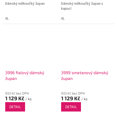
Dámský měkoučký župan
Dámský měkoučký župan s
kapucí
XL
XL
3996 fialový dámský
3999 smetanový dámský
župan
župan
933 Kč bez DPH
933 Kč bez DPH
1 129 Kč
1 129 Kč
/ ks
/ ks
DETAIL
DETAIL