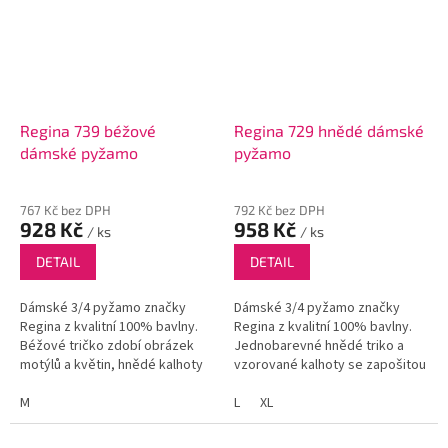
Regina 739 béžové
Regina 729 hnědé dámské
dámské pyžamo
pyžamo
767 Kč bez DPH
792 Kč bez DPH
928 Kč
958 Kč
/ ks
/ ks
DETAIL
DETAIL
Dámské 3/4 pyžamo značky
Dámské 3/4 pyžamo značky
Regina z kvalitní 100% bavlny.
Regina z kvalitní 100% bavlny.
Béžové tričko zdobí obrázek
Jednobarevné hnědé triko a
motýlů a květin, hnědé kalhoty
vzorované kalhoty se zapošitou
jsou jednobarevné.
gumou v pase.
M
L
XL