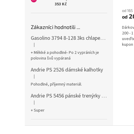
353 Kč
od 165
2
od
Zákazníci hodnotili ...
Dárkov
200 - 
Gasolino 3794 8-128 3ks chlapecké boxerky
uveďte,
kupon 
|
Hodnocení produktu je 3 z 5 hvězdiček.
email
+ Měkké a pohodlné- Po 2 vypráních je
polovina švů vypáraná
Andrie PS 2526 dámské kalhotky
|
Hodnocení produktu je 5 z 5 hvězdiček.
Pohodlné, příjemný materiál.
Andrie PS 5456 pánské trenýrky černé
|
Hodnocení produktu je 5 z 5 hvězdiček.
+ Super
Z