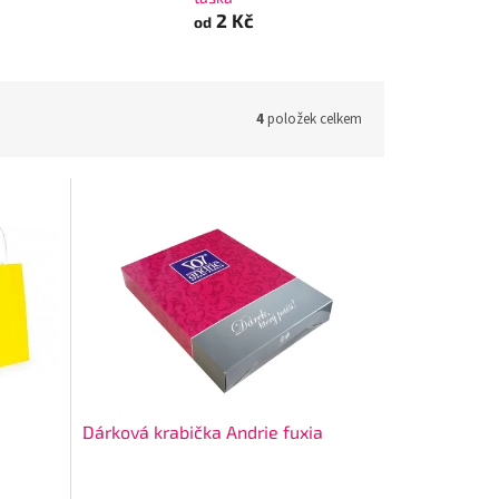
2 Kč
od
4
položek celkem
Dárková krabička Andrie fuxia