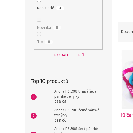
n
e
Na skladě
3
l
Ř
Novinka
0
a
Dopor
z
Tip
0
e
V
n
ROZBALIT FILTR
ý
í
p
p
i
r
s
o
Top 10 produktů
p
d
r
u
Andrie PS 5988 tmavě šedé
o
k
pánské trenýrky
288 Kč
d
t
u
ů
Andrie PS 5989 černé pánské
Klíče
k
trenýrky
288 Kč
t
ů
Andrie PS 5988 šedé pánské