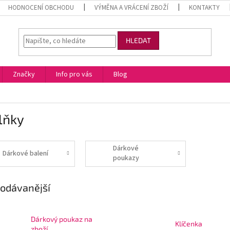
HODNOCENÍ OBCHODU
VÝMĚNA A VRÁCENÍ ZBOŽÍ
KONTAKTY
HLEDAT
Značky
Info pro vás
Blog
lňky
Dárkové
Dárkové balení
poukazy
odávanější
Dárkový poukaz na
Klíčenka
zboží