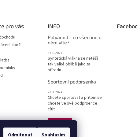
ý
p
i
s
e pro vás
INFO
Facebo
u
 obchodu
Polyamid - co všechno o
něm víte?
ácení zboží
17.6.2024
Syntetická vlákna se netěší
latba
tak velké oblibě jako ta
podmínky
přírodn...
od
Sportovní podprsenka
27.3.2024
Chcete sportovat a přitom se
chcete ve své podprsence
cítit ...
ARCHIV
Odmítnout
Souhlasím