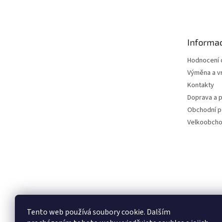
á
p
a
t
Informac
í
Hodnocení
Výměna a vr
Kontakty
Doprava a p
Obchodní 
Velkoobch
Tento web používá soubory cookie. Dalším