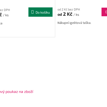
od 2 Kč bez DPH
bez DPH
Do košíku
2 Kč
Kč
od
/ ks
/ ks
Nákupní igelitová taška.
ka
vý poukaz na zboží