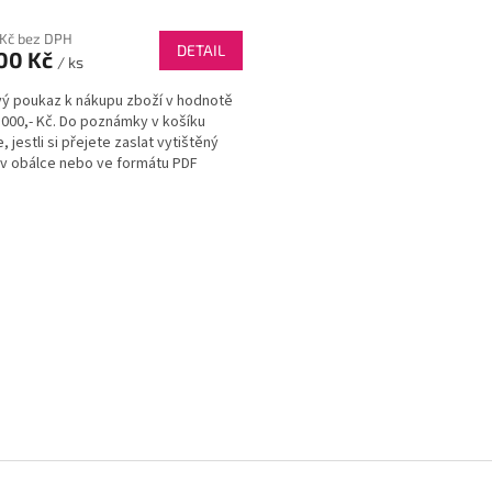
 Kč bez DPH
DETAIL
00 Kč
/ ks
ý poukaz k nákupu zboží v hodnotě
1 000,- Kč. Do poznámky v košíku
 jestli si přejete zaslat vytištěný
v obálce nebo ve formátu PDF
em.
O
v
l
á
d
a
c
í
p
r
v
k
y
v