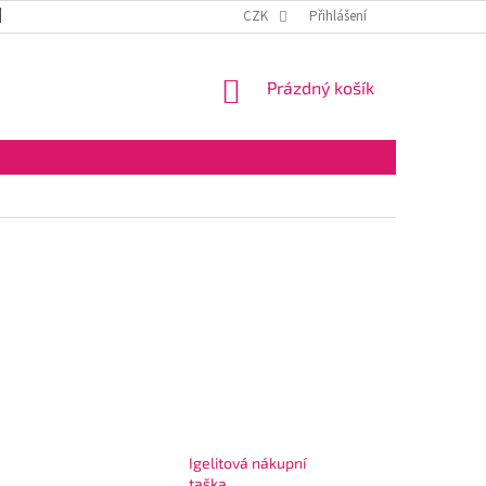
DOPRAVA A PLATBA
OBCHODNÍ PODMÍNKY
CZK
Přihlášení
VELKOOBCHOD
NÁKUPNÍ
Prázdný košík
KOŠÍK
Igelitová nákupní
taška