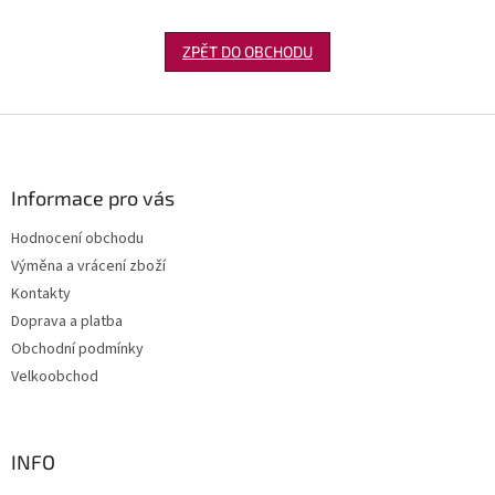
l
ZPĚT DO OBCHODU
Z
á
p
a
Informace pro vás
t
Hodnocení obchodu
í
Výměna a vrácení zboží
Kontakty
Doprava a platba
Obchodní podmínky
Velkoobchod
INFO