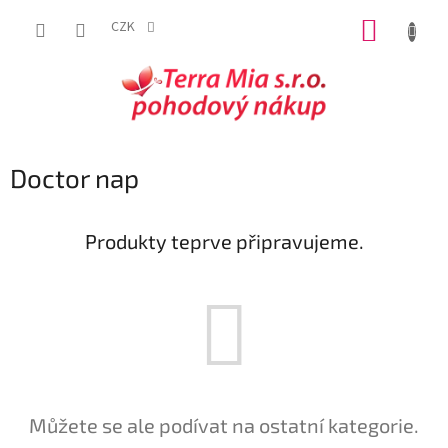
Přejít
NÁKUP
na
CZK
obsah
KOŠÍK
P
Doctor nap
o
s
t
Produkty teprve připravujeme.
r
a
n
n
í
p
a
n
Můžete se ale podívat na ostatní kategorie.
e