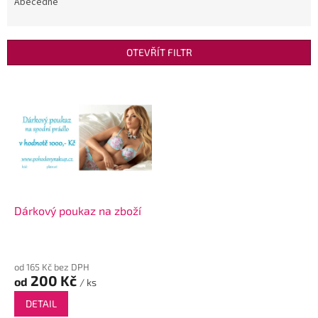
e
Abecedně
n
í
p
OTEVŘÍT FILTR
r
o
V
d
ý
u
p
k
i
t
s
ů
p
r
o
d
Dárkový poukaz na zboží
u
k
t
od 165 Kč bez DPH
ů
200 Kč
od
/ ks
DETAIL