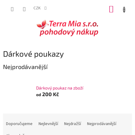
Přejít
NÁKUP
na
CZK
obsah
KOŠÍK
Dárkové poukazy
Nejprodávanější
Dárkový poukaz na zboží
200 Kč
od
Ř
a
Doporučujeme
Nejlevnější
Nejdražší
Nejprodávanější
z