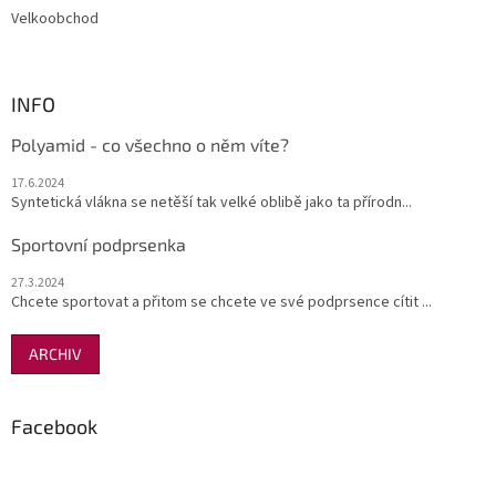
s
Velkoobchod
u
INFO
Polyamid - co všechno o něm víte?
17.6.2024
Syntetická vlákna se netěší tak velké oblibě jako ta přírodn...
Sportovní podprsenka
27.3.2024
Chcete sportovat a přitom se chcete ve své podprsence cítit ...
ARCHIV
Facebook