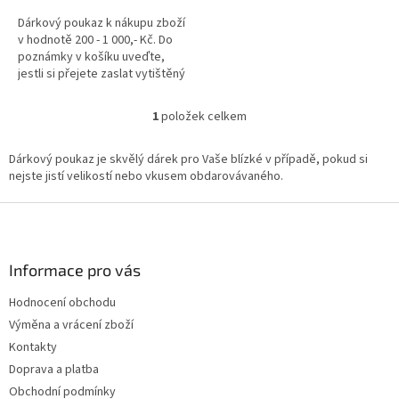
Dárkový poukaz k nákupu zboží
v hodnotě 200 - 1 000,- Kč. Do
poznámky v košíku uveďte,
jestli si přejete zaslat vytištěný
kupon v obálce nebo ve formátu
PDF emailem.
1
položek celkem
O
v
l
Dárkový poukaz je skvělý dárek pro Vaše blízké v případě, pokud si
á
nejste jistí velikostí nebo vkusem obdarovávaného.
d
a
Z
c
á
í
p
p
a
Informace pro vás
r
t
v
Hodnocení obchodu
í
k
Výměna a vrácení zboží
y
v
Kontakty
ý
Doprava a platba
p
Obchodní podmínky
i