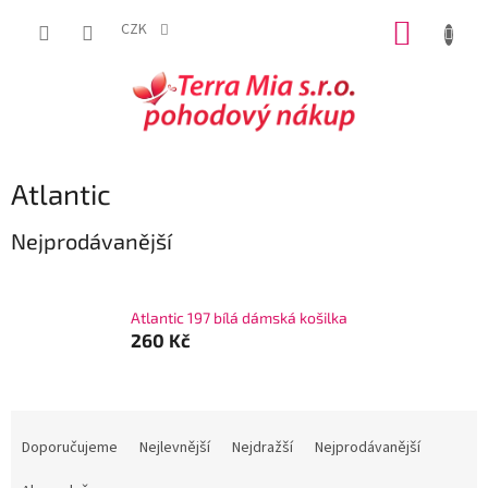
Přejít
NÁKUP
na
CZK
obsah
KOŠÍK
Atlantic
Nejprodávanější
Atlantic 197 bílá dámská košilka
260 Kč
Ř
a
Doporučujeme
Nejlevnější
Nejdražší
Nejprodávanější
z