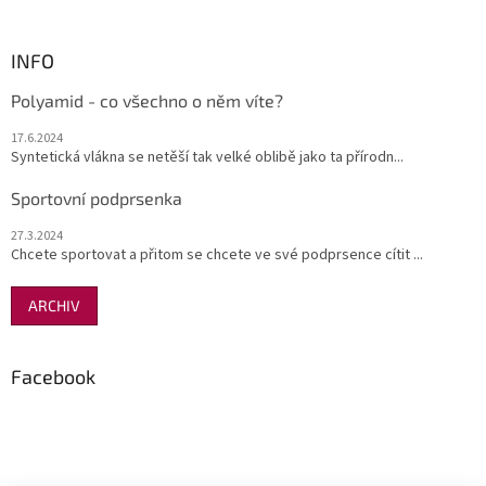
i
s
u
INFO
Polyamid - co všechno o něm víte?
17.6.2024
Syntetická vlákna se netěší tak velké oblibě jako ta přírodn...
Sportovní podprsenka
27.3.2024
Chcete sportovat a přitom se chcete ve své podprsence cítit ...
ARCHIV
Facebook