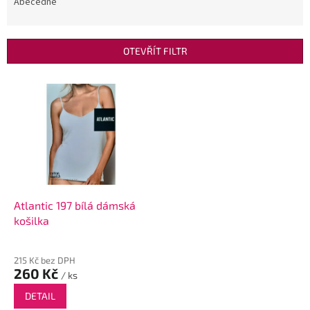
e
Abecedně
n
í
p
OTEVŘÍT FILTR
r
o
V
d
ý
u
p
k
i
t
s
ů
p
r
o
d
Atlantic 197 bílá dámská
u
košilka
k
t
215 Kč bez DPH
ů
260 Kč
/ ks
DETAIL