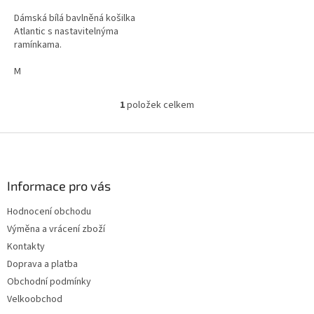
Dámská bílá bavlněná košilka
Atlantic s nastavitelnýma
ramínkama.
M
1
položek celkem
O
v
l
Z
á
á
d
p
a
a
Informace pro vás
c
t
í
Hodnocení obchodu
í
p
Výměna a vrácení zboží
r
v
Kontakty
k
Doprava a platba
y
Obchodní podmínky
v
ý
Velkoobchod
p