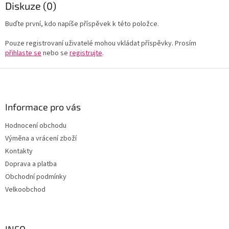
Diskuze (0)
Buďte první, kdo napíše příspěvek k této položce.
Pouze registrovaní uživatelé mohou vkládat příspěvky. Prosím
přihlaste se
nebo se
registrujte
.
Z
á
p
a
Informace pro vás
t
Hodnocení obchodu
í
Výměna a vrácení zboží
Kontakty
Doprava a platba
Obchodní podmínky
Velkoobchod