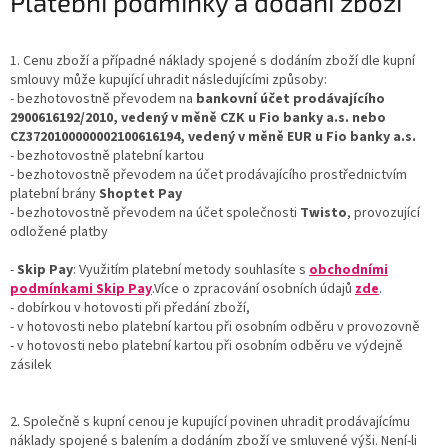
Platební podmínky a dodání zboží
1. Cenu zboží a případné náklady spojené s dodáním zboží dle kupní
smlouvy může kupující uhradit následujícími způsoby:
- bezhotovostně převodem na
bankovní účet prodávajícího
2900616192/2010, vedený v měně CZK u Fio banky a.s.
nebo
CZ3720100000002100616194, vedený v měně EUR u Fio banky a.s.
- bezhotovostně platební kartou
- bezhotovostně převodem na účet prodávajícího prostřednictvím
platební brány
Shoptet Pay
- bezhotovostně převodem na účet společnosti
Twisto
, provozující
odložené platby
-
Skip Pay
: Využitím platební metody souhlasíte s
obchodními
podmínkami Skip Pay
.Více o zpracování osobních údajů
zde
.
- dobírkou v hotovosti při předání zboží,
- v hotovosti nebo platební kartou při osobním odběru v provozovně
- v hotovosti nebo platební kartou při osobním odběru ve výdejně
zásilek
2. Společně s kupní cenou je kupující povinen uhradit prodávajícímu
náklady spojené s balením a dodáním zboží ve smluvené výši. Není-li