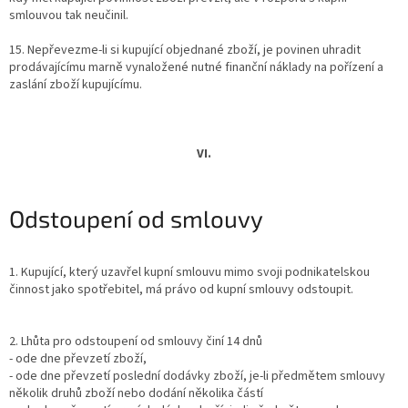
smlouvou tak neučinil.
15. Nepřevezme-li si kupující objednané zboží, je povinen uhradit
prodávajícímu marně vynaložené nutné finanční náklady na pořízení a
zaslání zboží kupujícímu.
VI.
Odstoupení od smlouvy
1. Kupující, který uzavřel kupní smlouvu mimo svoji podnikatelskou
činnost jako spotřebitel, má právo od kupní smlouvy odstoupit.
2. Lhůta pro odstoupení od smlouvy činí 14 dnů
- ode dne převzetí zboží,
- ode dne převzetí poslední dodávky zboží, je-li předmětem smlouvy
několik druhů zboží nebo dodání několika částí