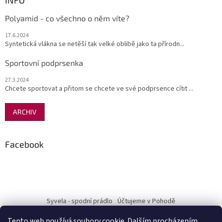
INFO
Polyamid - co všechno o něm víte?
17.6.2024
Syntetická vlákna se netěší tak velké oblibě jako ta přírodn...
Sportovní podprsenka
27.3.2024
Chcete sportovat a přitom se chcete ve své podprsence cítit ...
ARCHIV
Facebook
Syvela - spodní prádlo
Účtujeme v Pohodě
Tento web používá soubory cookie. Dalším procházením