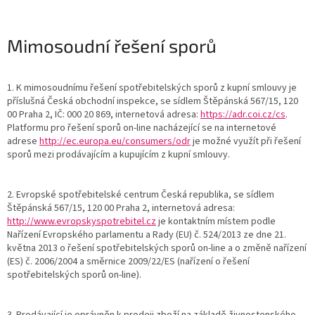
Mimosoudní řešení sporů
1. K mimosoudnímu řešení spotřebitelských sporů z kupní smlouvy je
příslušná Česká obchodní inspekce, se sídlem Štěpánská 567/15, 120
00 Praha 2, IČ: 000 20 869, internetová adresa:
https://adr.coi.cz/cs
.
Platformu pro řešení sporů on-line nacházející se na internetové
adrese
http://ec.europa.eu/consumers/odr
je možné využít při řešení
sporů mezi prodávajícím a kupujícím z kupní smlouvy.
2. Evropské spotřebitelské centrum Česká republika, se sídlem
Štěpánská 567/15, 120 00 Praha 2, internetová adresa:
http://www.evropskyspotrebitel.cz
je kontaktním místem podle
Nařízení Evropského parlamentu a Rady (EU) č. 524/2013 ze dne 21.
května 2013 o řešení spotřebitelských sporů on-line a o změně nařízení
(ES) č. 2006/2004 a směrnice 2009/22/ES (nařízení o řešení
spotřebitelských sporů on-line).
3. Prodávající je oprávněn k prodeji zboží na základě živnostenského