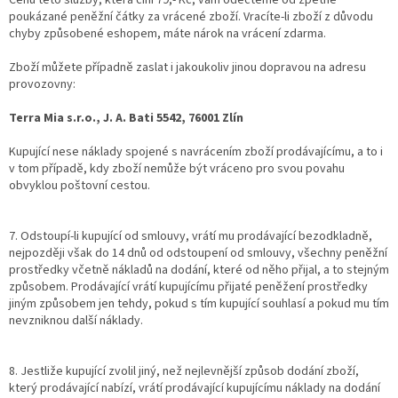
Cenu této služby, která činí 79,- Kč, vám odečteme od zpětně
poukázané peněžní čátky za vrácené zboží. Vracíte-li zboží z důvodu
chyby způsobené eshopem, máte nárok na vrácení zdarma.
Zboží můžete případně zaslat i jakoukoliv jinou dopravou na adresu
provozovny:
Terra Mia s.r.o., J. A. Bati 5542, 76001 Zlín
Kupující nese náklady spojené s navrácením zboží prodávajícímu, a to i
v tom případě, kdy zboží nemůže být vráceno pro svou povahu
obvyklou poštovní cestou.
7. Odstoupí-li kupující od smlouvy, vrátí mu prodávající bezodkladně,
nejpozději však do 14 dnů od odstoupení od smlouvy, všechny peněžní
prostředky včetně nákladů na dodání, které od něho přijal, a to stejným
způsobem. Prodávající vrátí kupujícímu přijaté peněžení prostředky
jiným způsobem jen tehdy, pokud s tím kupující souhlasí a pokud mu tím
nevzniknou další náklady.
8. Jestliže kupující zvolil jiný, než nejlevnější způsob dodání zboží,
který prodávající nabízí, vrátí prodávající kupujícímu náklady na dodání