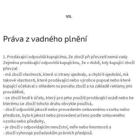
VII.
Práva z vadného plnění
1. Prodávající odpovídá kupujícímu, že zboží při převzetí nemá vady.
Zejména prodávající odpovídá kupujícímu, že v době, kdy kupující zboží
převzal:
- má zboží vlastnosti, které si strany ujednaly, a chybí-li ujednání, má
takové vlastnosti, které prodávající nebo výrobce popsal nebo které
kupující očekával s ohledem na povahu zboží a na základě reklamy jimi
prováděné,
- se zboží hodí k účelu, který pro jeho použití prodávající uvádí nebo ke
kterému se zboží tohoto druhu obvykle používá,
- zboží odpovídá jakostí nebo provedením smluvenému vzorku nebo
předloze, byla-li jakost nebo provedení určeno podle smluveného
vzorku nebo předlohy,
- je zboží v odpovídajícím množství, míře nebo hmotnosti a
- zboží vyhovuje požadavkům právních předpisů.