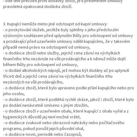
- ode dne převzetí první dodávky zboží, je-li předmětem smlouvy
pravidelná opakovaná dodávka zboží.
3. Kupující nemůže mimo jiné odstoupit od kupní smlouvy:
- o poskytování služeb, jestliže byly splněny s jeho předchozím
výslovným souhlasem před uplynutím lhůty pro odstoupení od smlouvy
a prodávající před uzavřením smlouvy sdělil kupujícímu, že v takovém
případě nemá právo na odstoupení od smlouvy,
- o dodávce zboží nebo služby, jejichž cena závisí na výchylkách
finančního trhu nezávisle na vůli prodávajícího a k němuž může dojít
během lhůty pro odstoupení od smlouvy,
- o dodání alkoholických nápojů, jež mohou být dodány až po uplynutí
třiceti dnů a jejichž cena závisí na výchylkách finančního trhu
nezávislých na vůli prodávajícího,
- o dodávce zboží, které bylo upraveno podle přání kupujícího nebo pro
jeho osobu,
- o dodávce zboží, které podléhá rychlé zkáze, jakož i zboží, které bylo
po dodání nenávratně smíseno s jiným zbožím,
- o dodávce zboží v uzavřeném obalu, které kupující z obalu vyňal a z
hygienických důvodů jej není možné vrátit,
- o dodávce zvukové nebo obrazové nahrávky nebo počítačového
programu, pokud porušil jejich původní obal,
- o dodávce novin, periodik nebo časopisů,