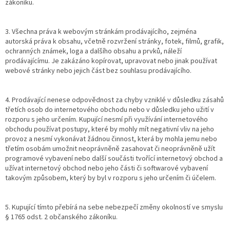
zákoníku.
3. Všechna práva k webovým stránkám prodávajícího, zejména
autorská práva k obsahu, včetně rozvržení stránky, fotek, filmů, grafik,
ochranných známek, loga a dalšího obsahu a prvků, náleží
prodávajícímu. Je zakázáno kopírovat, upravovat nebo jinak používat
webové stránky nebo jejich část bez souhlasu prodávajícího.
4. Prodávající nenese odpovědnost za chyby vzniklé v důsledku zásahů
třetích osob do internetového obchodu nebo v důsledku jeho užití v
rozporu s jeho určením. Kupující nesmí při využívání internetového
obchodu používat postupy, které by mohly mít negativní vliv na jeho
provoz a nesmí vykonávat žádnou činnost, která by mohla jemu nebo
třetím osobám umožnit neoprávněně zasahovat či neoprávněně užít
programové vybavení nebo další součásti tvořící internetový obchod a
užívat internetový obchod nebo jeho části či softwarové vybavení
takovým způsobem, který by byl v rozporu s jeho určením či účelem.
5. Kupující tímto přebírá na sebe nebezpečí změny okolností ve smyslu
§ 1765 odst. 2 občanského zákoníku.