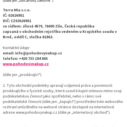
(dále jen „občanský zákoník“)
Terra Mia s.r.o.
IČ: 02626951
DIČ: CZ02626951
se sídlem: Jílová 4579, 76005 Zlín, Česká republika
zapsaná v obchodním rejstříku vedeném u Krajského soudu v
Brně, oddíl C, vložka 81862.
Kontaktní údaje:
email: info@pohodovynakup.cz
telefon: +420 733 184 065
www.pohodovynakup.cz
(dále jen „prodávající“)
2. Tyto obchodní podmínky upravují vzájemná práva a povinnosti
prodávajícího a fyzické osoby, která uzavírá kupní smlouvu mimo svoji
podnikatelskou činnost jako spotřebitel, nebo v rámci své
podnikatelské činnosti (dále jen: „kupující“) prostřednictvím webového
rozhraní umístěného na webové stránce dostupné na internetové
adrese www.pohodovynakup.cz (dále je „internetový obchod“).