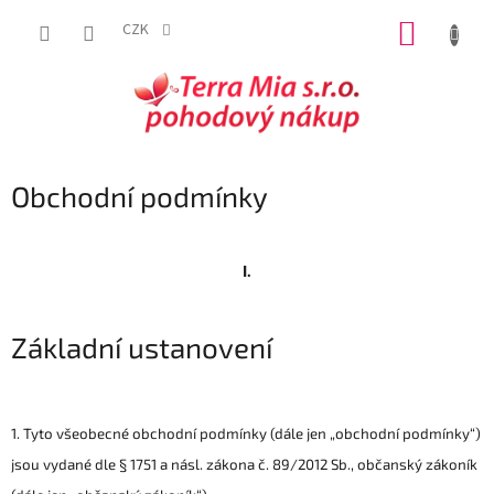
Přejít
NÁKUP
na
CZK
obsah
KOŠÍK
Obchodní podmínky
I.
Základní ustanovení
1. Tyto všeobecné obchodní podmínky (dále jen „obchodní podmínky“)
jsou vydané dle § 1751 a násl. zákona č. 89/2012 Sb., občanský zákoník