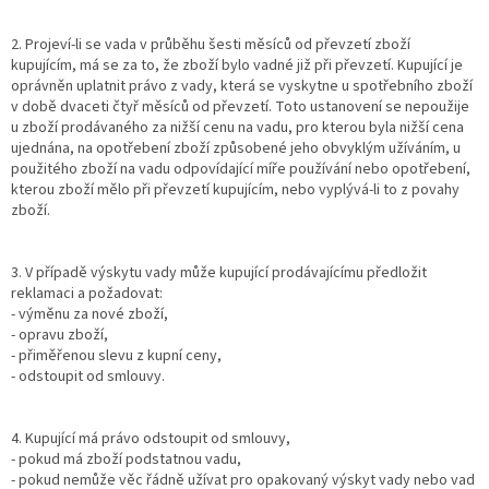
2. Projeví-li se vada v průběhu šesti měsíců od převzetí zboží
kupujícím, má se za to, že zboží bylo vadné již při převzetí. Kupující je
oprávněn uplatnit právo z vady, která se vyskytne u spotřebního zboží
v době dvaceti čtyř měsíců od převzetí. Toto ustanovení se nepoužije
u zboží prodávaného za nižší cenu na vadu, pro kterou byla nižší cena
ujednána, na opotřebení zboží způsobené jeho obvyklým užíváním, u
použitého zboží na vadu odpovídající míře používání nebo opotřebení,
kterou zboží mělo při převzetí kupujícím, nebo vyplývá-li to z povahy
zboží.
3. V případě výskytu vady může kupující prodávajícímu předložit
reklamaci a požadovat:
- výměnu za nové zboží,
- opravu zboží,
- přiměřenou slevu z kupní ceny,
- odstoupit od smlouvy.
4. Kupující má právo odstoupit od smlouvy,
- pokud má zboží podstatnou vadu,
- pokud nemůže věc řádně užívat pro opakovaný výskyt vady nebo vad