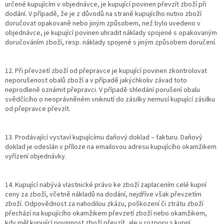
určené kupujícím v objednávce, je kupující povinen převzít zboží při
dodání. V případě, že je z důvodů na straně kupujícího nutno zboží
doručovat opakovaně nebo jiným způsobem, než bylo uvedeno v
objednávce, je kupující povinen uhradit náklady spojené s opakovaným
doručováním zboží, resp. náklady spojené s jiným způsobem doručení.
12. Při převzetí zboží od přepravce je kupující povinen zkontrolovat
neporušenost obalů zboží a v případě jakýchkoliv závad toto
neprodleně oznámit přepravci. V případě shledání porušení obalu
svědčícího o neoprávněném vniknutí do zásilky nemusí kupující zásilku
od přepravce převzít.
13. Prodávající vystaví kupujícímu daňový doklad – fakturu. Daňový
doklad je odeslán v příloze na emailovou adresu kupujícího okamžikem
vyřízení objednávky.
14. Kupující nabývá vlastnické právo ke zboží zaplacením celé kupní
ceny za zboží, včetně nákladů na dodání, nejdříve však převzetím
zboží. Odpovědnost za nahodilou zkázu, poškození či ztrátu zboží
přechází na kupujícího okamžikem převzetí zboží nebo okamžikem,
kdy měl kupující povinnost zboží převzít, ale v rozporu s kupní