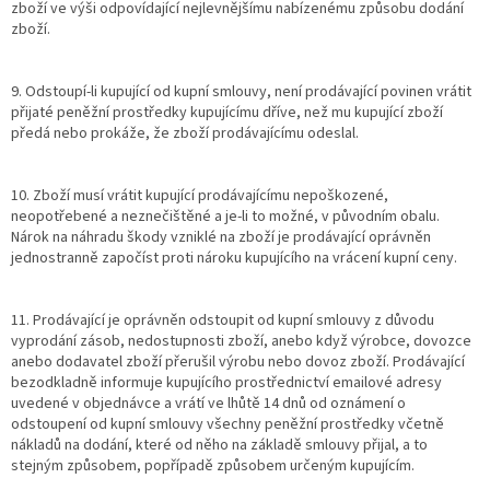
zboží ve výši odpovídající nejlevnějšímu nabízenému způsobu dodání
zboží.
9. Odstoupí-li kupující od kupní smlouvy, není prodávající povinen vrátit
přijaté peněžní prostředky kupujícímu dříve, než mu kupující zboží
předá nebo prokáže, že zboží prodávajícímu odeslal.
10. Zboží musí vrátit kupující prodávajícímu nepoškozené,
neopotřebené a neznečištěné a je-li to možné, v původním obalu.
Nárok na náhradu škody vzniklé na zboží je prodávající oprávněn
jednostranně započíst proti nároku kupujícího na vrácení kupní ceny.
11. Prodávající je oprávněn odstoupit od kupní smlouvy z důvodu
vyprodání zásob, nedostupnosti zboží, anebo když výrobce, dovozce
anebo dodavatel zboží přerušil výrobu nebo dovoz zboží. Prodávající
bezodkladně informuje kupujícího prostřednictví emailové adresy
uvedené v objednávce a vrátí ve lhůtě 14 dnů od oznámení o
odstoupení od kupní smlouvy všechny peněžní prostředky včetně
nákladů na dodání, které od něho na základě smlouvy přijal, a to
stejným způsobem, popřípadě způsobem určeným kupujícím.