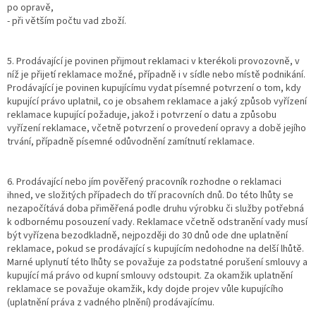
po opravě,
- při větším počtu vad zboží.
5. Prodávající je povinen přijmout reklamaci v kterékoli provozovně, v
níž je přijetí reklamace možné, případně i v sídle nebo místě podnikání.
Prodávající je povinen kupujícímu vydat písemné potvrzení o tom, kdy
kupující právo uplatnil, co je obsahem reklamace a jaký způsob vyřízení
reklamace kupující požaduje, jakož i potvrzení o datu a způsobu
vyřízení reklamace, včetně potvrzení o provedení opravy a době jejího
trvání, případně písemné odůvodnění zamítnutí reklamace.
6. Prodávající nebo jím pověřený pracovník rozhodne o reklamaci
ihned, ve složitých případech do tří pracovních dnů. Do této lhůty se
nezapočítává doba přiměřená podle druhu výrobku či služby potřebná
k odbornému posouzení vady. Reklamace včetně odstranění vady musí
být vyřízena bezodkladně, nejpozději do 30 dnů ode dne uplatnění
reklamace, pokud se prodávající s kupujícím nedohodne na delší lhůtě.
Marné uplynutí této lhůty se považuje za podstatné porušení smlouvy a
kupující má právo od kupní smlouvy odstoupit. Za okamžik uplatnění
reklamace se považuje okamžik, kdy dojde projev vůle kupujícího
(uplatnění práva z vadného plnění) prodávajícímu.