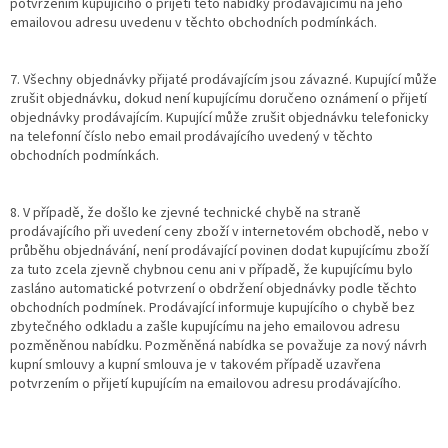
potvrzením kupujícího o přijetí této nabídky prodávajícímu na jeho
emailovou adresu uvedenu v těchto obchodních podmínkách.
7. Všechny objednávky přijaté prodávajícím jsou závazné. Kupující může
zrušit objednávku, dokud není kupujícímu doručeno oznámení o přijetí
objednávky prodávajícím. Kupující může zrušit objednávku telefonicky
na telefonní číslo nebo email prodávajícího uvedený v těchto
obchodních podmínkách.
8. V případě, že došlo ke zjevné technické chybě na straně
prodávajícího při uvedení ceny zboží v internetovém obchodě, nebo v
průběhu objednávání, není prodávající povinen dodat kupujícímu zboží
za tuto zcela zjevně chybnou cenu ani v případě, že kupujícímu bylo
zasláno automatické potvrzení o obdržení objednávky podle těchto
obchodních podmínek. Prodávající informuje kupujícího o chybě bez
zbytečného odkladu a zašle kupujícímu na jeho emailovou adresu
pozměněnou nabídku. Pozměněná nabídka se považuje za nový návrh
kupní smlouvy a kupní smlouva je v takovém případě uzavřena
potvrzením o přijetí kupujícím na emailovou adresu prodávajícího.