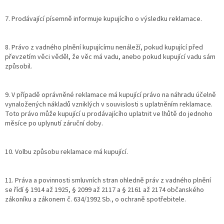
7. Prodávající písemně informuje kupujícího o výsledku reklamace.
8. Právo z vadného plnění kupujícímu nenáleží, pokud kupující před
převzetím věci věděl, že věc má vadu, anebo pokud kupující vadu sám
způsobil.
9. V případě oprávněné reklamace má kupující právo na náhradu účelně
vynaložených nákladů vzniklých v souvislosti s uplatněním reklamace.
Toto právo může kupující u prodávajícího uplatnit ve lhůtě do jednoho
měsíce po uplynutí záruční doby.
10. Volbu způsobu reklamace má kupující.
11. Práva a povinnosti smluvních stran ohledně práv z vadného plnění
se řídí § 1914 až 1925, § 2099 až 2117 a § 2161 až 2174 občanského
zákoníku a zákonem č. 634/1992 Sb., o ochraně spotřebitele.