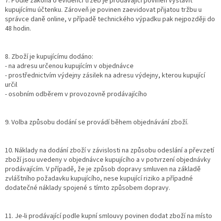
7. Podle zákona o evidenci tržeb je prodávající povinen vystavit
kupujícímu účtenku. Zároveň je povinen zaevidovat přijatou tržbu u
správce daně online, v případě technického výpadku pak nejpozději do
48 hodin.
8. Zboží je kupujícímu dodáno:
- na adresu určenou kupujícím v objednávce
- prostřednictvím výdejny zásilek na adresu výdejny, kterou kupující
určil
- osobním odběrem v provozovně prodávajícího
9. Volba způsobu dodání se provádí během objednávání zboží.
10. Náklady na dodání zboží v závislosti na způsobu odeslání a převzetí
zboží jsou uvedeny v objednávce kupujícího a v potvrzení objednávky
prodávajícím. V případě, že je způsob dopravy smluven na základě
zvláštního požadavku kupujícího, nese kupující riziko a případné
dodatečné náklady spojené s tímto způsobem dopravy.
11. Je-li prodávající podle kupní smlouvy povinen dodat zboží na místo