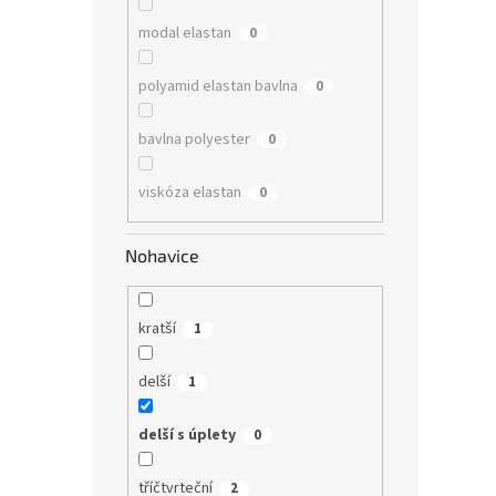
modal elastan
0
polyamid elastan bavlna
0
bavlna polyester
0
viskóza elastan
0
Nohavice
kratší
1
delší
1
delší s úplety
0
tříčtvrteční
2