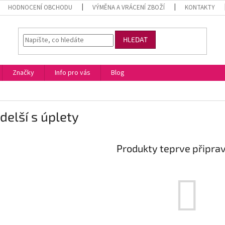
HODNOCENÍ OBCHODU
VÝMĚNA A VRÁCENÍ ZBOŽÍ
KONTAKTY
HLEDAT
Značky
Info pro vás
Blog
delší s úplety
Produkty teprve připra