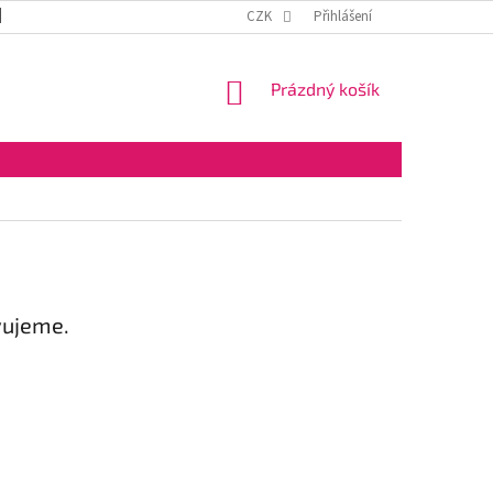
DOPRAVA A PLATBA
OBCHODNÍ PODMÍNKY
CZK
Přihlášení
VELKOOBCHOD
NÁKUPNÍ
Prázdný košík
KOŠÍK
vujeme.