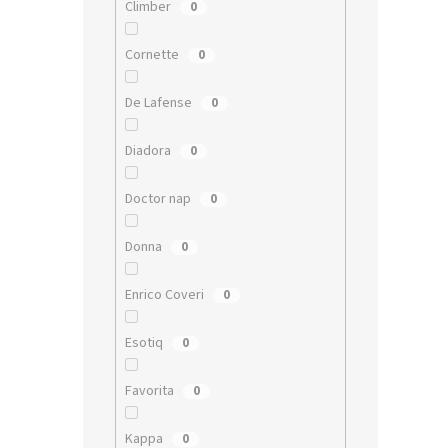
Climber
0
Cornette
0
De Lafense
0
Diadora
0
Doctor nap
0
Donna
0
Enrico Coveri
0
Esotiq
0
Favorita
0
Kappa
0