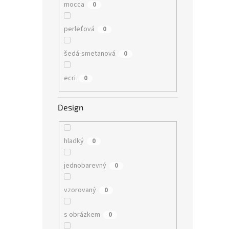
mocca
0
perleťová
0
šedá-smetanová
0
ecri
0
Design
hladký
0
jednobarevný
0
vzorovaný
0
s obrázkem
0