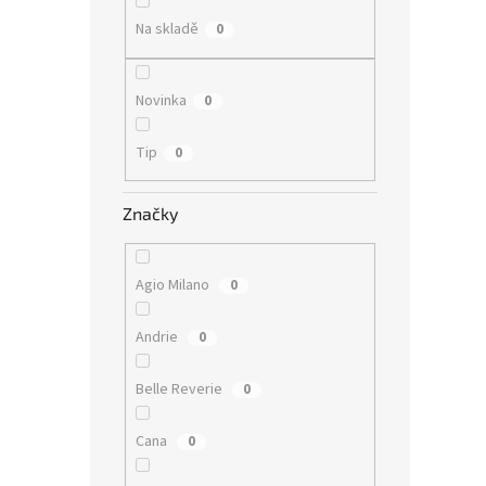
n
e
Na skladě
0
l
Novinka
0
Tip
0
Značky
Agio Milano
0
Andrie
0
Belle Reverie
0
Cana
0