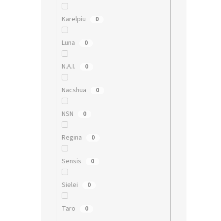
Karelpiu
0
Luna
0
N.A.I.
0
Nacshua
0
NSN
0
Regina
0
Sensis
0
Sielei
0
Taro
0