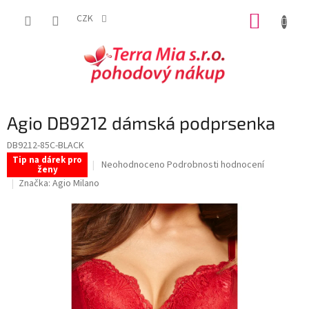
Přejít
NÁKUP
na
CZK
obsah
KOŠÍK
Agio DB9212 dámská podprsenka
DB9212-85C-BLACK
Tip na dárek pro
Průměrné
Neohodnoceno
Podrobnosti hodnocení
ženy
hodnocení
Značka:
Agio Milano
produktu
je
0,0
z
5
hvězdiček.