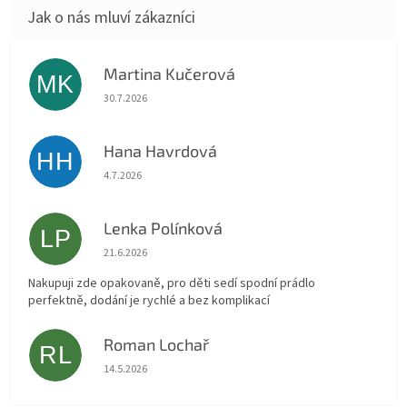
Martina Kučerová
MK
Hodnocení obchodu je 5 z 5 hvězdiček.
30.7.2026
Hana Havrdová
HH
Hodnocení obchodu je 5 z 5 hvězdiček.
4.7.2026
Lenka Polínková
LP
Hodnocení obchodu je 5 z 5 hvězdiček.
21.6.2026
Nakupuji zde opakovaně, pro děti sedí spodní prádlo
perfektně, dodání je rychlé a bez komplikací
Roman Lochař
RL
Hodnocení obchodu je 5 z 5 hvězdiček.
14.5.2026