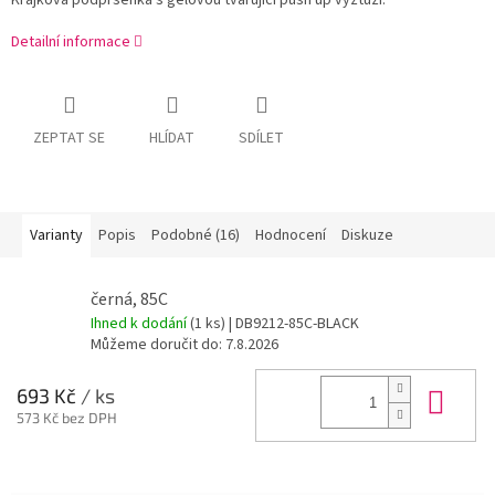
Krajková podprsenka s gelovou tvarující push up výztuží.
Detailní informace
ZEPTAT SE
HLÍDAT
SDÍLET
Varianty
Popis
Podobné (16)
Hodnocení
Diskuze
černá, 85C
Ihned k dodání
(1 ks)
| DB9212-85C-BLACK
Můžeme doručit do:
7.8.2026
Do 
693 Kč
/ ks
573 Kč bez DPH