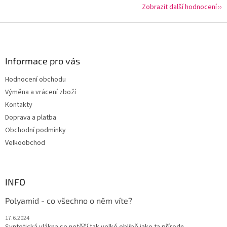
Zobrazit další hodnocení
Z
á
p
a
Informace pro vás
t
Hodnocení obchodu
í
Výměna a vrácení zboží
Kontakty
Doprava a platba
Obchodní podmínky
Velkoobchod
INFO
Polyamid - co všechno o něm víte?
17.6.2024
Syntetická vlákna se netěší tak velké oblibě jako ta přírodn...