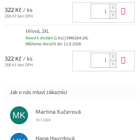
Do 
322 Kč
/ ks
266 Kč bez DPH
tělová, 2XL
Ihned k dodání
(1 ks)
| DM6264-2XL
Můžeme doručit do:
11.8.2026
Do 
322 Kč
/ ks
266 Kč bez DPH
Martina Kučerová
MK
Hodnocení obchodu je 5 z 5 hvězdiček.
30.7.2026
Hana Havrdová