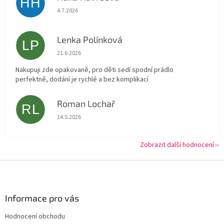
HH
Hodnocení obchodu je 5 z 5 hvězdiček.
4.7.2026
Lenka Polínková
LP
Hodnocení obchodu je 5 z 5 hvězdiček.
21.6.2026
Nakupuji zde opakovaně, pro děti sedí spodní prádlo
perfektně, dodání je rychlé a bez komplikací
Roman Lochař
RL
Hodnocení obchodu je 5 z 5 hvězdiček.
14.5.2026
Zobrazit další hodnocení
Z
á
p
a
Informace pro vás
t
Hodnocení obchodu
í