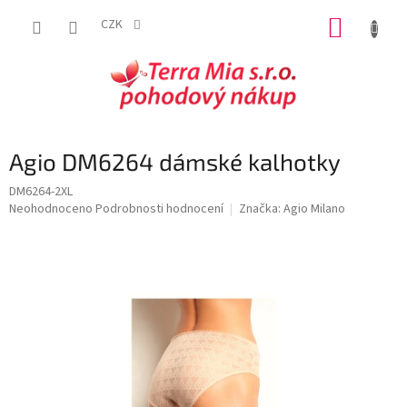
Přejít
NÁKUP
na
CZK
obsah
KOŠÍK
Agio DM6264 dámské kalhotky
DM6264-2XL
Průměrné
Neohodnoceno
Podrobnosti hodnocení
Značka:
Agio Milano
hodnocení
produktu
je
0,0
z
5
hvězdiček.