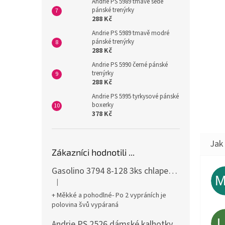
Andrie PS 5989 tmavě šedé
pánské trenýrky
288 Kč
Andrie PS 5989 tmavě modré
pánské trenýrky
288 Kč
Andrie PS 5990 černé pánské
trenýrky
288 Kč
Andrie PS 5995 tyrkysové pánské
boxerky
378 Kč
Zákazníci hodnotili ...
Gasolino 3794 8-128 3ks chlapecké boxerky
|
Hodnocení produktu je 3 z 5 hvězdiček.
+ Měkké a pohodlné- Po 2 vypráních je
polovina švů vypáraná
Andrie PS 2526 dámské kalhotky