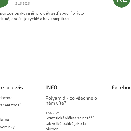
Hodnocení obchodu je 5 z 5 hvězdiček.
21.6.2026
puji zde opakovaně, pro děti sedí spodní prádlo
ektně, dodání je rychlé a bez komplikací
e pro vás
INFO
Facebo
 obchodu
Polyamid - co všechno o
něm víte?
ácení zboží
17.6.2024
Syntetická vlákna se netěší
latba
tak velké oblibě jako ta
podmínky
přírodn...