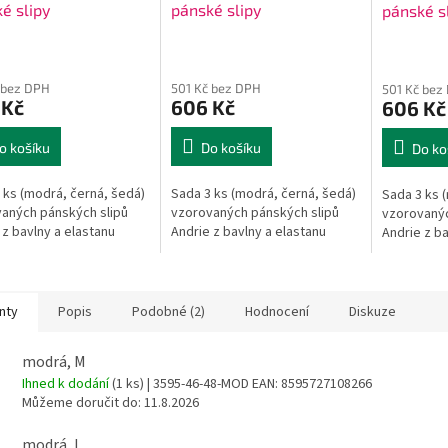
é slipy
pánské slipy
pánské s
 bez DPH
501 Kč bez DPH
501 Kč bez
 Kč
606 Kč
606 Kč
o košíku
Do košíku
Do ko
 ks (modrá, černá, šedá)
Sada 3 ks (modrá, černá, šedá)
Sada 3 ks 
aných pánských slipů
vzorovaných pánských slipů
vzorovanýc
 z bavlny a elastanu
Andrie z bavlny a elastanu
Andrie z ba
nty
Popis
Podobné (2)
Hodnocení
Diskuze
modrá, M
Ihned k dodání
(1 ks)
| 3595-46-48-MOD
EAN:
8595727108266
Můžeme doručit do:
11.8.2026
modrá, L