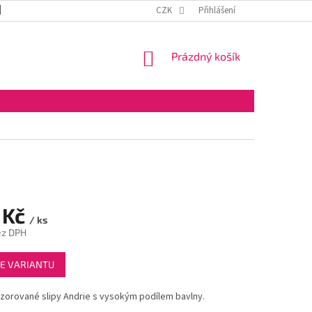
DOPRAVA A PLATBA
OBCHODNÍ PODMÍNKY
CZK
Přihlášení
VELKOOBCHOD
NÁKUPNÍ
Prázdný košík
KOŠÍK
 Kč
/ ks
ez DPH
E VARIANTU
zorované slipy Andrie s vysokým podílem bavlny.