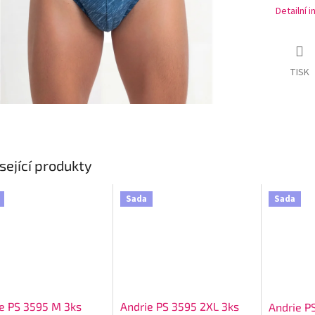
Detailní 
TISK
sející produkty
Sada
Sada
e PS 3595 M 3ks
Andrie PS 3595 2XL 3ks
Andrie P