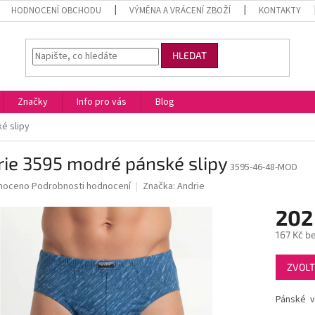
HODNOCENÍ OBCHODU
VÝMĚNA A VRÁCENÍ ZBOŽÍ
KONTAKTY
HLEDAT
Značky
Info pro vás
Blog
é slipy
ie 3595 modré pánské slipy
3595-46-48-MOD
né
noceno
Podrobnosti hodnocení
Značka:
Andrie
ní
202
u
167 Kč b
Měrná
ZVOLT
cena:
ek.
Pánské v