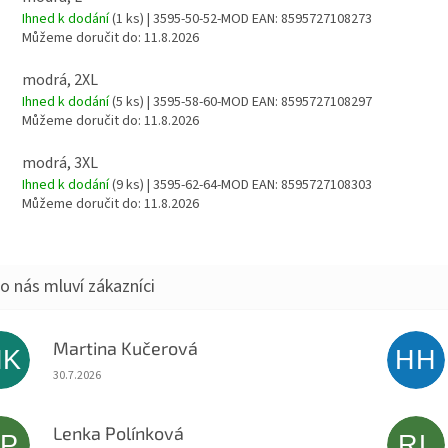
Ihned k dodání
(1 ks)
| 3595-50-52-MOD
EAN:
8595727108273
Můžeme doručit do:
11.8.2026
modrá, 2XL
Ihned k dodání
(5 ks)
| 3595-58-60-MOD
EAN:
8595727108297
Můžeme doručit do:
11.8.2026
modrá, 3XL
Ihned k dodání
(9 ks)
| 3595-62-64-MOD
EAN:
8595727108303
Můžeme doručit do:
11.8.2026
Martina Kučerová
MK
HH
Hodnocení obchodu je 5 z 5 hvězdiček.
30.7.2026
Lenka Polínková
LP
RL