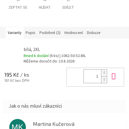
ZEPTAT SE
HLÍDAT
SDÍLET
Varianty
Popis
Podobné (2)
Hodnocení
Diskuze
bílá, 2XL
Ihned k dodání
(6 ks)
| 1062-50-52-BIL
Můžeme doručit do:
10.8.2026
Do 
195 Kč
/ ks
161 Kč bez DPH
Martina Kučerová
MK