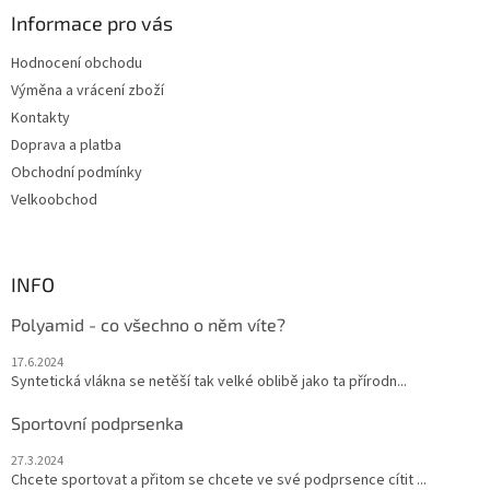
a
Informace pro vás
t
Hodnocení obchodu
í
Výměna a vrácení zboží
Kontakty
Doprava a platba
Obchodní podmínky
Velkoobchod
INFO
Polyamid - co všechno o něm víte?
17.6.2024
Syntetická vlákna se netěší tak velké oblibě jako ta přírodn...
Sportovní podprsenka
27.3.2024
Chcete sportovat a přitom se chcete ve své podprsence cítit ...