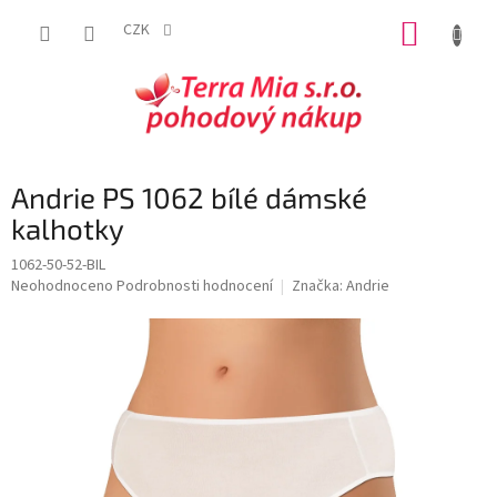
Přejít
NÁKUP
na
CZK
obsah
KOŠÍK
Andrie PS 1062 bílé dámské
kalhotky
1062-50-52-BIL
Průměrné
Neohodnoceno
Podrobnosti hodnocení
Značka:
Andrie
hodnocení
produktu
je
0,0
z
5
hvězdiček.