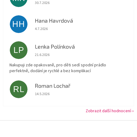
Hodnocení obchodu je 5 z 5 hvězdiček.
30.7.2026
Hana Havrdová
HH
Hodnocení obchodu je 5 z 5 hvězdiček.
4.7.2026
Lenka Polínková
LP
Hodnocení obchodu je 5 z 5 hvězdiček.
21.6.2026
Nakupuji zde opakovaně, pro děti sedí spodní prádlo
perfektně, dodání je rychlé a bez komplikací
Roman Lochař
RL
Hodnocení obchodu je 5 z 5 hvězdiček.
14.5.2026
Zobrazit další hodnocení
Z
á
p