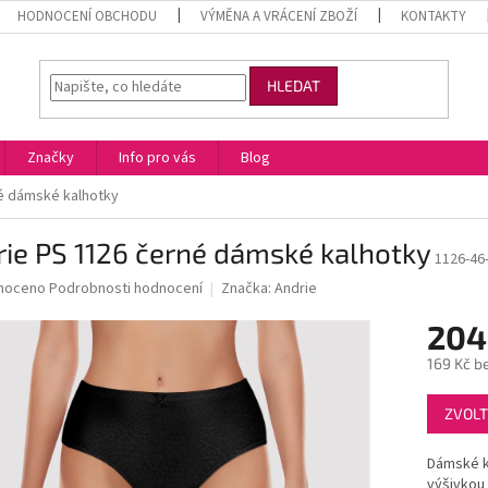
HODNOCENÍ OBCHODU
VÝMĚNA A VRÁCENÍ ZBOŽÍ
KONTAKTY
HLEDAT
Značky
Info pro vás
Blog
é dámské kalhotky
ie PS 1126 černé dámské kalhotky
1126-46
né
noceno
Podrobnosti hodnocení
Značka:
Andrie
ní
204
u
169 Kč b
Měrná
ZVOLT
cena:
ek.
Dámské ka
výšivkou 