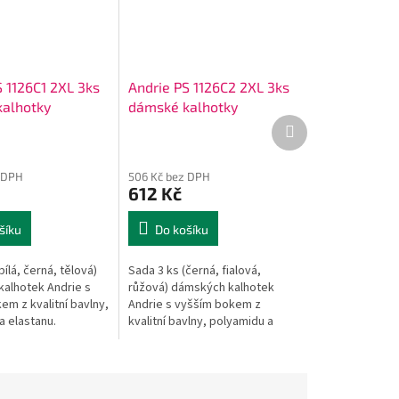
S 1126C1 2XL 3ks
Andrie PS 1126C2 2XL 3ks
alhotky
dámské kalhotky
Další
produkt
 DPH
506 Kč bez DPH
612 Kč
šíku
Do košíku
bílá, černá, tělová)
Sada 3 ks (černá, fialová,
alhotek Andrie s
růžová) dámských kalhotek
em z kvalitní bavlny,
Andrie s vyšším bokem z
a elastanu.
kvalitní bavlny, polyamidu a
elastanu.