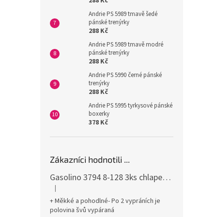
288 Kč
Andrie PS 5989 tmavě šedé
pánské trenýrky
288 Kč
Andrie PS 5989 tmavě modré
pánské trenýrky
288 Kč
Andrie PS 5990 černé pánské
trenýrky
288 Kč
Andrie PS 5995 tyrkysové pánské
boxerky
378 Kč
Zákazníci hodnotili ...
Gasolino 3794 8-128 3ks chlapecké boxerky
|
Hodnocení produktu je 3 z 5 hvězdiček.
+ Měkké a pohodlné- Po 2 vypráních je
polovina švů vypáraná