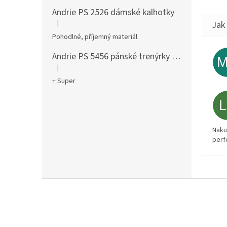
Andrie PS 2526 dámské kalhotky
|
Hodnocení produktu je 5 z 5 hvězdiček.
Pohodlné, příjemný materiál.
Andrie PS 5456 pánské trenýrky černé
|
Hodnocení produktu je 5 z 5 hvězdiček.
+ Super
Naku
perf
Z
á
p
a