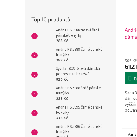
Top 10 produktů
Andri
Andrie PS 5988 tmavě šedé
pánské trenýrky
dáms
288 Kč
Andrie PS 5989 černé pánské
trenýrky
288 Kč
506 Kč
612 
Syvela 1033 tělová dámská
podprsenka bezešvá
D
920 Kč
Andrie PS 5988 šedé pánské
Sada 3 
trenýrky
dámský
288 Kč
vyšším
Andrie PS 5995 černé pánské
polyam
boxerky
378 Kč
Andrie PS 5986 černé pánské
trenýrky
Varia