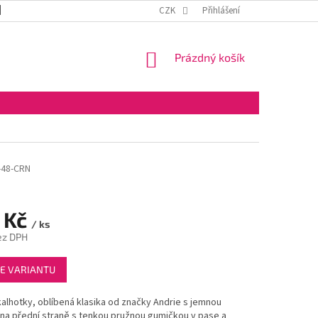
DOPRAVA A PLATBA
OBCHODNÍ PODMÍNKY
CZK
Přihlášení
VELKOOBCHOD
NÁKUPNÍ
Prázdný košík
KOŠÍK
-48-CRN
 Kč
/ ks
ez DPH
E VARIANTU
lhotky, oblíbená klasika od značky Andrie s jemnou
na přední straně s tenkou pružnou gumičkou v pase a