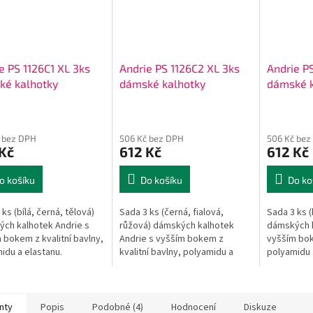
e PS 1126C1 XL 3ks
Andrie PS 1126C2 XL 3ks
Andrie P
ké kalhotky
dámské kalhotky
dámské k
 bez DPH
506 Kč bez DPH
506 Kč bez
Kč
612 Kč
612 Kč
o košíku
Do košíku
Do ko
ks (bílá, černá, tělová)
Sada 3 ks (černá, fialová,
Sada 3 ks (
ch kalhotek Andrie s
růžová) dámských kalhotek
dámských k
 bokem z kvalitní bavlny,
Andrie s vyšším bokem z
vyšším bok
idu a elastanu.
kvalitní bavlny, polyamidu a
polyamidu 
elastanu.
nty
Popis
Podobné (4)
Hodnocení
Diskuze