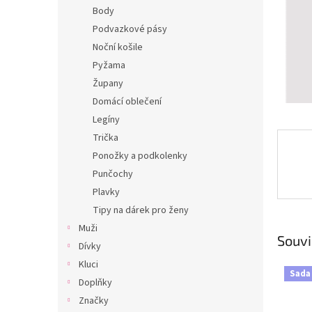
n
Body
e
Podvazkové pásy
l
Noční košile
Pyžama
Župany
Domácí oblečení
Legíny
Trička
Ponožky a podkolenky
Punčochy
Plavky
Tipy na dárek pro ženy
Muži
Souvi
Dívky
Kluci
Sada
Doplňky
Značky