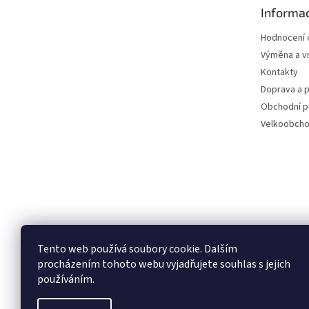
t
Informac
í
Hodnocení
Výměna a vr
Kontakty
Doprava a p
Obchodní 
Velkoobch
Tento web používá soubory cookie. Dalším
procházením tohoto webu vyjadřujete souhlas s jejich
používáním.