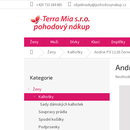
Přejít
+420 733 184 065
objednavky@pohodovynakup.cz
na
obsah
Ženy
Muži
Dívky
Kluci
Doplňky
Domů
Ženy
Kalhotky
Andrie PS 1126 čern
P
Andr
o
Přeskočit
s
Průměr
Neohod
Kategorie
kategorie
t
hodnoce
r
produkt
Ženy
a
je
Kalhotky
0,0
n
z
Sady dámských kalhotek
n
5
í
Soupravy prádla
hvězdič
p
Spodní košilky
a
Podprsenky