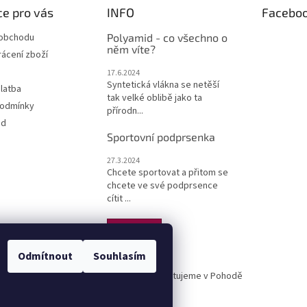
e pro vás
INFO
Facebo
 obchodu
Polyamid - co všechno o
něm víte?
ácení zboží
17.6.2024
Syntetická vlákna se netěší
latba
tak velké oblibě jako ta
podmínky
přírodn...
od
Sportovní podprsenka
27.3.2024
Chcete sportovat a přitom se
chcete ve své podprsence
cítit ...
ARCHIV
Odmítnout
Souhlasím
Syvela - spodní prádlo
Účtujeme v Pohodě