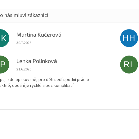
Martina Kučerová
MK
HH
Hodnocení obchodu je 5 z 5 hvězdiček.
30.7.2026
Lenka Polínková
LP
RL
Hodnocení obchodu je 5 z 5 hvězdiček.
21.6.2026
puji zde opakovaně, pro děti sedí spodní prádlo
ektně, dodání je rychlé a bez komplikací