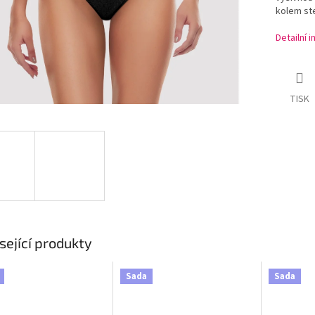
kolem st
Detailní 
TISK
sející produkty
Sada
Sada