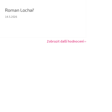
Roman Lochař
Hodnocení obchodu je 5 z 5 hvězdiček.
14.5.2026
Zobrazit další hodnocení