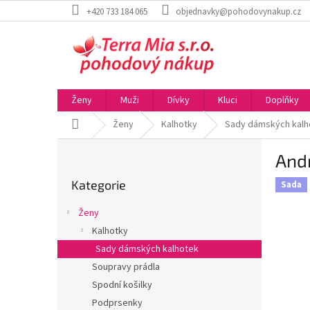
Přejít
+420 733 184 065
objednavky@pohodovynakup.cz
na
obsah
Ženy
Muži
Dívky
Kluci
Doplňky
Domů
Ženy
Kalhotky
Sady dámských kalh
P
Andr
o
Přeskočit
s
Kategorie
kategorie
Sada
t
r
Ženy
a
Kalhotky
n
Sady dámských kalhotek
n
í
Soupravy prádla
p
Spodní košilky
a
Podprsenky