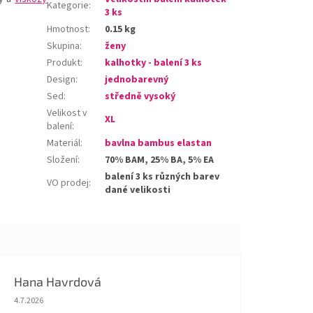
Kategorie
:
3 ks
Hmotnost
:
0.15 kg
Skupina
:
ženy
Produkt
:
kalhotky - balení 3 ks
Design
:
jednobarevný
Sed
:
středně vysoký
Velikost v
XL
balení
:
Materiál
:
bavlna bambus elastan
Složení
:
70% BAM, 25% BA, 5% EA
balení 3 ks různých barev
VO prodej
:
dané velikosti
Hana Havrdová
Hodnocení obchodu je 5 z 5 hvězdiček.
4.7.2026