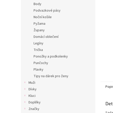
n
Body
e
Podvazkové pásy
l
Noční košile
Pyžama
Župany
Domácí oblečení
Legíny
Trička
Ponožky a podkolenky
Punčochy
Plavky
Tipy na dárek pro ženy
Muži
Popi
Dívky
Kluci
Doplňky
Det
Značky
Sada