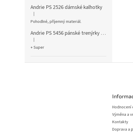
Andrie PS 2526 dámské kalhotky
|
Hodnocení produktu je 5 z 5 hvězdiček.
Pohodlné, příjemný materiál.
Andrie PS 5456 pánské trenýrky černé
|
Hodnocení produktu je 5 z 5 hvězdiček.
+ Super
Z
á
p
a
t
Informac
í
Hodnocení
Výměna a vr
Kontakty
Doprava a p