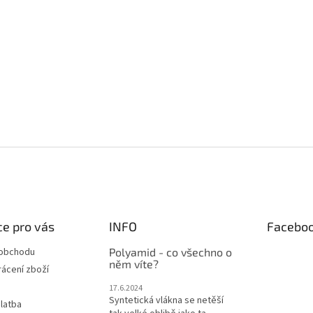
e pro vás
INFO
Facebo
 obchodu
Polyamid - co všechno o
něm víte?
ácení zboží
17.6.2024
Syntetická vlákna se netěší
latba