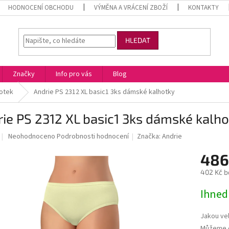
HODNOCENÍ OBCHODU
VÝMĚNA A VRÁCENÍ ZBOŽÍ
KONTAKTY
HLEDAT
Značky
Info pro vás
Blog
otek
Andrie PS 2312 XL basic1 3ks dámské kalhotky
ie PS 2312 XL basic1 3ks dámské kalh
Průměrné
Neohodnoceno
Podrobnosti hodnocení
Značka:
Andrie
hodnocení
produktu
486
je
402 Kč b
0,0
z
Měrná
Ihned
5
cena:
hvězdiček.
Jakou vel
Můžeme d