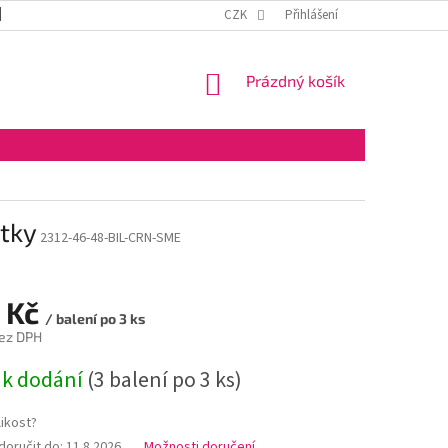
DOPRAVA A PLATBA
OBCHODNÍ PODMÍNKY
CZK
Přihlášení
VELKOOBCHOD
NÁKUPNÍ
Prázdný košík
KOŠÍK
otky
2312-46-48-BIL-CRN-SME
 Kč
/ balení po 3 ks
ez DPH
 k dodání
(3 balení po 3 ks)
ikost?
oručit do:
11.8.2026
Možnosti doručení