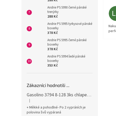
288 Kč
Andrie PS 5990 černé pánské
trenýrky
288 Kč
Andrie PS 5995 tyrkysové pánské
Naku
boxerky
perf
378 Kč
Andrie PS 5995 černé pánské
boxerky
378 Kč
Andrie PS 5994 šedé pánské
boxerky
353 Kč
Zákazníci hodnotili ...
Gasolino 3794 8-128 3ks chlapecké boxerky
|
Hodnocení produktu je 3 z 5 hvězdiček.
+ Měkké a pohodlné- Po 2 vypráních je
polovina švů vypáraná