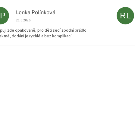
Lenka Polínková
LP
RL
Hodnocení obchodu je 5 z 5 hvězdiček.
21.6.2026
puji zde opakovaně, pro děti sedí spodní prádlo
ektně, dodání je rychlé a bez komplikací