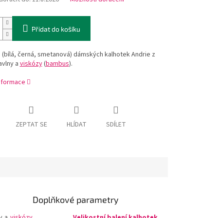
Přidat do košíku
 (bílá, černá, smetanová) dámských kalhotek Andrie z
bavlny a
viskózy
(
bambus
).
informace
ZEPTAT SE
HLÍDAT
SDÍLET
Doplňkové parametry
ny a
viskózy
Velikostní balení kalhotek