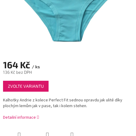
164 Kč
/ ks
136 Kč bez DPH
Měrná
ZVOLTE VARIANTU
cena:
Kalhotky Andrie z kolece Perfect Fit sednou opravdu jak ulité díky
plochým lemům jak v pase, tak i kolem stehen.
Detailní informace