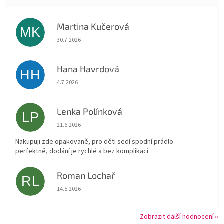
Martina Kučerová
MK
Hodnocení obchodu je 5 z 5 hvězdiček.
30.7.2026
Hana Havrdová
HH
Hodnocení obchodu je 5 z 5 hvězdiček.
4.7.2026
Lenka Polínková
LP
Hodnocení obchodu je 5 z 5 hvězdiček.
21.6.2026
Nakupuji zde opakovaně, pro děti sedí spodní prádlo
perfektně, dodání je rychlé a bez komplikací
Roman Lochař
RL
Hodnocení obchodu je 5 z 5 hvězdiček.
14.5.2026
Zobrazit další hodnocení