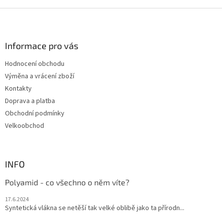
Z
á
p
a
Informace pro vás
t
Hodnocení obchodu
í
Výměna a vrácení zboží
Kontakty
Doprava a platba
Obchodní podmínky
Velkoobchod
INFO
Polyamid - co všechno o něm víte?
17.6.2024
Syntetická vlákna se netěší tak velké oblibě jako ta přírodn...