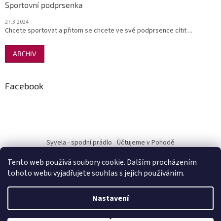
Sportovní podprsenka
27.3.2024
Chcete sportovat a přitom se chcete ve své podprsence cítit ...
ARCHIV
Facebook
Syvela - spodní prádlo
Účtujeme v Pohodě
Tento web používá soubory cookie. Dalším procházením
tohoto webu vyjadřujete souhlas s jejich používáním.
Vytvořil Shoptet
Nastavení
Copyright 2026
Pohodový nákup-Terra Mia
. Všechna práva