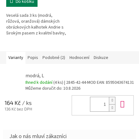
Do košíku
Veselá sada 3 ks (modrá,
růžová, oranžová) dámských
obrázkových kalhotek Andrie s
širokým pasem z kvalitní bavlny,
tactelu a elastanu.
Varianty
Popis
Podobné (2)
Hodnocení
Diskuze
modrá, L
Ihned k dodání
(4 ks)
| 2845-42-44-MOD
EAN:
8595043674131
Můžeme doručit do:
10.8.2026
Do 
164 Kč
/ ks
136 Kč bez DPH