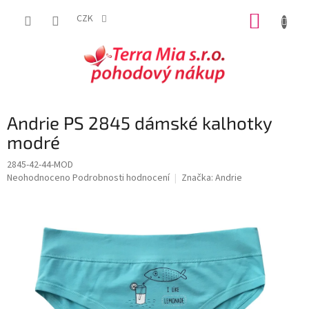
Přejít
NÁKUP
na
CZK
obsah
KOŠÍK
Andrie PS 2845 dámské kalhotky
modré
2845-42-44-MOD
Průměrné
Neohodnoceno
Podrobnosti hodnocení
Značka:
Andrie
hodnocení
produktu
je
0,0
z
5
hvězdiček.