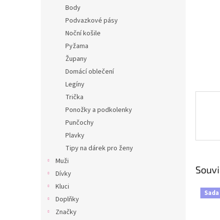
n
Body
e
Podvazkové pásy
l
Noční košile
Pyžama
Župany
Domácí oblečení
Legíny
Trička
Ponožky a podkolenky
Punčochy
Plavky
Tipy na dárek pro ženy
Muži
Souvi
Dívky
Kluci
Sada
Doplňky
Značky