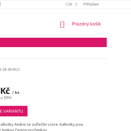
DOPRAVA A PLATBA
OBCHODNÍ PODMÍNKY
CZK
Přihlášení
VELKOOBCHOD
NÁKUPNÍ
Prázdný košík
KOŠÍK
3-38-40-RUZ
 Kč
/ ks
ez DPH
E VARIANTU
lhotky Andrie se zvířečím vzore. Kalhotky jsou
 tenkou černou pruženkou.