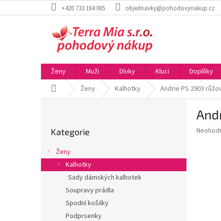
Přejít
+420 733 184 065
objednavky@pohodovynakup.cz
na
obsah
Ženy
Muži
Dívky
Kluci
Doplňky
Domů
Ženy
Kalhotky
Andrie PS 2903 růžo
P
And
o
Přeskočit
s
Průměr
Neohod
Kategorie
kategorie
t
hodnoce
r
produkt
Ženy
a
je
Kalhotky
0,0
n
z
Sady dámských kalhotek
n
5
í
Soupravy prádla
hvězdič
p
Spodní košilky
a
Podprsenky