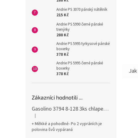
288 Kč
Andrie PS 3070 pánský nátělník
215 Kč
Andrie PS 5990 černé pánské
trenýrky
288 Kč
Andrie PS 5995 tyrkysové pánské
boxerky
378 Kč
Andrie PS 5995 černé pánské
boxerky
378 Kč
Zákazníci hodnotili ...
Gasolino 3794 8-128 3ks chlapecké boxerky
|
Hodnocení produktu je 3 z 5 hvězdiček.
+ Měkké a pohodlné- Po 2 vypráních je
polovina švů vypáraná