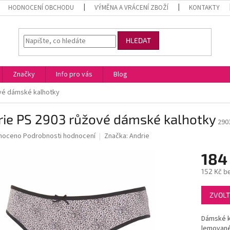
HODNOCENÍ OBCHODU
VÝMĚNA A VRÁCENÍ ZBOŽÍ
KONTAKTY
HLEDAT
Značky
Info pro vás
Blog
vé dámské kalhotky
rie PS 2903 růžové dámské kalhotky
290
né
noceno
Podrobnosti hodnocení
Značka:
Andrie
ní
184
u
152 Kč b
Měrná
ZVOLT
cena:
ek.
Dámské ka
lemované