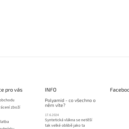
e pro vás
INFO
Facebo
 obchodu
Polyamid - co všechno o
něm víte?
ácení zboží
17.6.2024
Syntetická vlákna se netěší
latba
tak velké oblibě jako ta