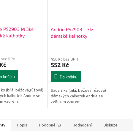
ie PS2903 M 3ks
Andrie PS2903 L 3ks
ké kalhotky
dámské kalhotky
 bez DPH
456 Kč bez DPH
 Kč
552 Kč
o košíku
Do košíku
 ks (bílá, béžová,růžová)
Sada 3 ks (bílá, béžová,růžová)
ch kalhotek Andrie se
dámských kalhotek Andrie se
ím vzorem.
zvířecím vzorem.
nty
Popis
Podobné (2)
Hodnocení
Diskuze