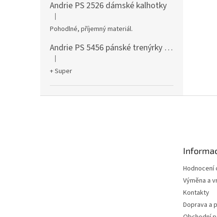
Andrie PS 2526 dámské kalhotky
|
Hodnocení produktu je 5 z 5 hvězdiček.
Pohodlné, příjemný materiál.
Andrie PS 5456 pánské trenýrky černé
|
Hodnocení produktu je 5 z 5 hvězdiček.
+ Super
Z
á
p
a
t
Informac
í
Hodnocení
Výměna a vr
Kontakty
Doprava a p