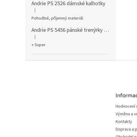
Andrie PS 2526 dámské kalhotky
|
Hodnocení produktu je 5 z 5 hvězdiček.
Pohodlné, příjemný materiál.
Andrie PS 5456 pánské trenýrky černé
|
Hodnocení produktu je 5 z 5 hvězdiček.
+ Super
Z
á
p
a
t
Informac
í
Hodnocení
Výměna a vr
Kontakty
Doprava a p