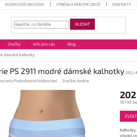
HODNOCENÍ OBCHODU
VÝMĚNA A VRÁCENÍ ZBOŽÍ
KONTAKTY
HLEDAT
Značky
Info pro vás
Blog
ré dámské kalhotky
rie PS 2911 modré dámské kalhotky
2911-
né
noceno
Podrobnosti hodnocení
Značka:
Andrie
ní
202
u
167 Kč b
Měrná
ZVOLT
cena:
ek.
Kalhotky 
přední st