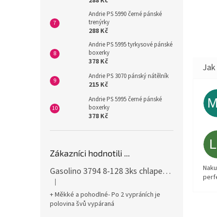
288 Kč
Andrie PS 5990 černé pánské
trenýrky
288 Kč
Andrie PS 5995 tyrkysové pánské
boxerky
378 Kč
Andrie PS 3070 pánský nátělník
215 Kč
Andrie PS 5995 černé pánské
boxerky
378 Kč
Zákazníci hodnotili ...
Naku
Gasolino 3794 8-128 3ks chlapecké boxerky
perf
|
Hodnocení produktu je 3 z 5 hvězdiček.
+ Měkké a pohodlné- Po 2 vypráních je
polovina švů vypáraná