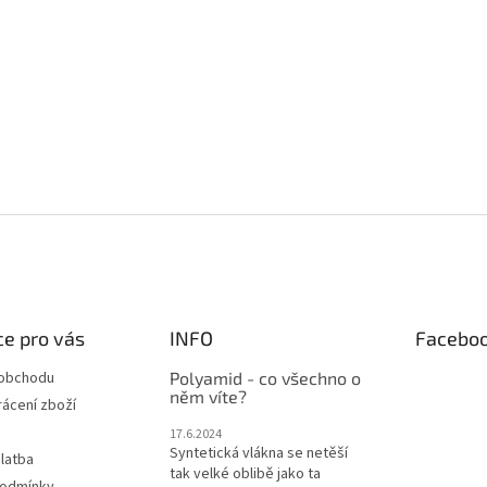
e pro vás
INFO
Facebo
 obchodu
Polyamid - co všechno o
něm víte?
ácení zboží
17.6.2024
Syntetická vlákna se netěší
latba
tak velké oblibě jako ta