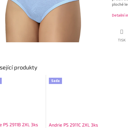
ploché le
Detailní 
TISK
sející produkty
Sada
e PS 2911B 2XL 3ks
Andrie PS 2911C 2XL 3ks