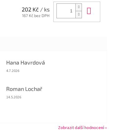
Do košíku
202 Kč
/ ks
167 Kč bez DPH
Hana Havrdová
Hodnocení obchodu je 5 z 5 hvězdiček.
4.7.2026
Roman Lochař
Hodnocení obchodu je 5 z 5 hvězdiček.
14.5.2026
Zobrazit další hodnocení