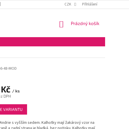
DOPRAVA A PLATBA
OBCHODNÍ PODMÍNKY
CZK
Přihlášení
VELKOOBCHOD
NÁKUPNÍ
Prázdný košík
KOŠÍK
46-48-MOD
 Kč
/ ks
ez DPH
E VARIANTU
Andrie s vyšším sedem. Kalhotky mají žakárový vzor na
raně a zadní strana je hladká, bez potisku. Kalhotky mají