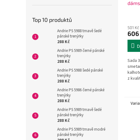
dáms
Top 10 produktů
501 Kč
Andrie PS 5988 tmavě šedé
606
pánské trenýrky
288 Kč
D
Andrie PS 5989 černé pánské
trenýrky
Sada 3 
288 Kč
smeta
Andrie PS 5988 šedé pánské
kalhot
trenýrky
z kval
288 Kč
polyam
Andrie PS 5986 černé pánské
trenýrky
288 Kč
Varia
Andrie PS 5989 tmavě šedé
pánské trenýrky
288 Kč
Andrie PS 5989 tmavě modré
pánské trenýrky