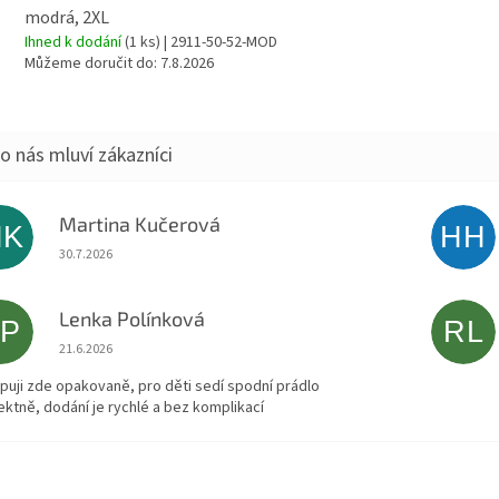
modrá, 2XL
Ihned k dodání
(1 ks)
| 2911-50-52-MOD
Můžeme doručit do:
7.8.2026
Martina Kučerová
MK
HH
Hodnocení obchodu je 5 z 5 hvězdiček.
30.7.2026
Lenka Polínková
LP
RL
Hodnocení obchodu je 5 z 5 hvězdiček.
21.6.2026
puji zde opakovaně, pro děti sedí spodní prádlo
ektně, dodání je rychlé a bez komplikací