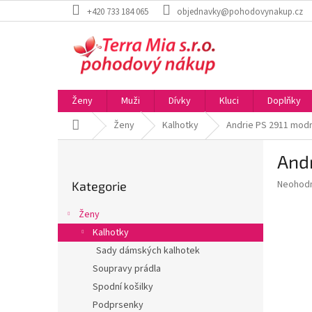
Přejít
+420 733 184 065
objednavky@pohodovynakup.cz
na
obsah
Ženy
Muži
Dívky
Kluci
Doplňky
Domů
Ženy
Kalhotky
Andrie PS 2911 mod
P
And
o
Přeskočit
s
Průměr
Neohod
Kategorie
kategorie
t
hodnoce
r
produkt
Ženy
a
je
Kalhotky
0,0
n
z
Sady dámských kalhotek
n
5
í
Soupravy prádla
hvězdič
p
Spodní košilky
a
Podprsenky