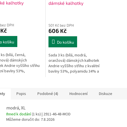
ké kalhotky
dámské kalhotky
 bez DPH
501 Kč bez DPH
 Kč
606 Kč
o košíku
Do košíku
ks (bílá, černá,
Sada 3 ks (bílá, modrá,
nová) dámských
oranžová) dámských kalhotek
ek Andrie vyššího střihu
Andrie vyššího střihu z kvalitní
itní bavlny 53%,
bavlny 53%, polyamidu 34% a
idu 34% a elastanu 13%.
elastanu 13%.
nty
Popis
Podobné (4)
Hodnocení
Diskuze
modrá, XL
Ihned k dodání
(1 ks)
| 2911-46-48-MOD
Můžeme doručit do:
7.8.2026