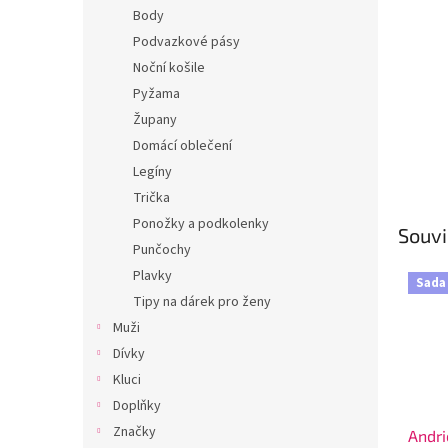
n
Body
e
Podvazkové pásy
l
Noční košile
Pyžama
Župany
Domácí oblečení
Legíny
Trička
Ponožky a podkolenky
Souvi
Punčochy
Plavky
Sada
Tipy na dárek pro ženy
Muži
Dívky
Kluci
Doplňky
Značky
Andri