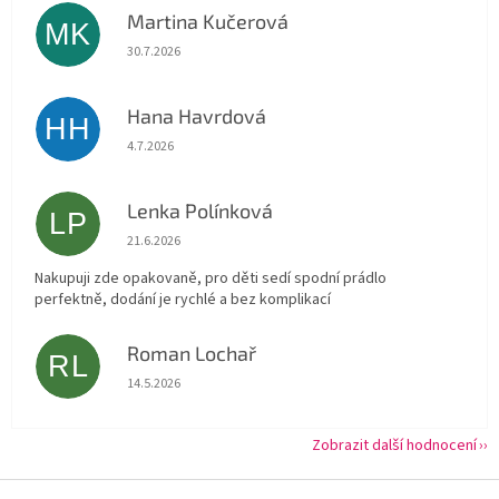
Martina Kučerová
MK
Hodnocení obchodu je 5 z 5 hvězdiček.
30.7.2026
Hana Havrdová
HH
Hodnocení obchodu je 5 z 5 hvězdiček.
4.7.2026
Lenka Polínková
LP
Hodnocení obchodu je 5 z 5 hvězdiček.
21.6.2026
Nakupuji zde opakovaně, pro děti sedí spodní prádlo
perfektně, dodání je rychlé a bez komplikací
Roman Lochař
RL
Hodnocení obchodu je 5 z 5 hvězdiček.
14.5.2026
Zobrazit další hodnocení
Z