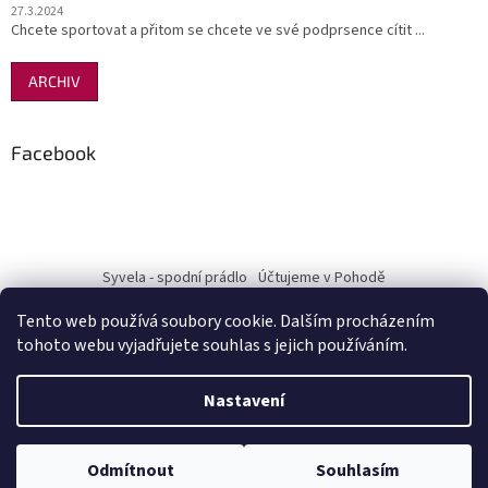
27.3.2024
Chcete sportovat a přitom se chcete ve své podprsence cítit ...
ARCHIV
Facebook
Syvela - spodní prádlo
Účtujeme v Pohodě
Tento web používá soubory cookie. Dalším procházením
tohoto webu vyjadřujete souhlas s jejich používáním.
Vytvořil Shoptet
Nastavení
Copyright 2026
Pohodový nákup-Terra Mia
. Všechna práva
Odmítnout
Souhlasím
vyhrazena.