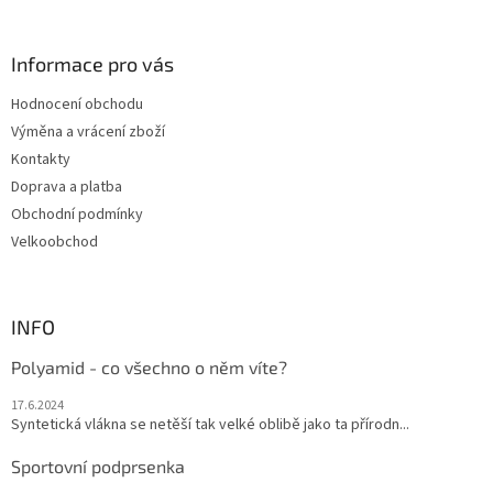
á
p
a
Informace pro vás
t
Hodnocení obchodu
í
Výměna a vrácení zboží
Kontakty
Doprava a platba
Obchodní podmínky
Velkoobchod
INFO
Polyamid - co všechno o něm víte?
17.6.2024
Syntetická vlákna se netěší tak velké oblibě jako ta přírodn...
Sportovní podprsenka