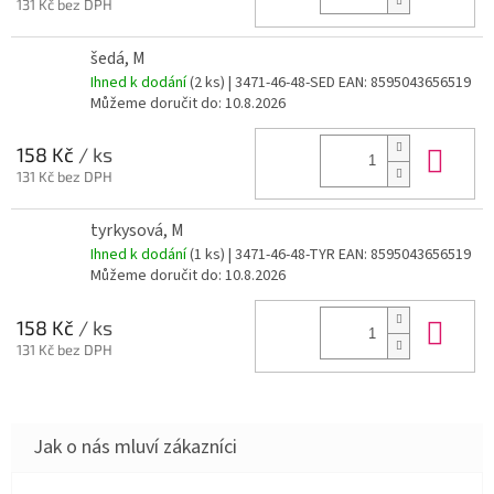
131 Kč bez DPH
šedá, M
Ihned k dodání
(2 ks)
| 3471-46-48-SED
EAN:
8595043656519
Můžeme doručit do:
10.8.2026
Do 
158 Kč
/ ks
131 Kč bez DPH
tyrkysová, M
Ihned k dodání
(1 ks)
| 3471-46-48-TYR
EAN:
8595043656519
Můžeme doručit do:
10.8.2026
Do 
158 Kč
/ ks
131 Kč bez DPH