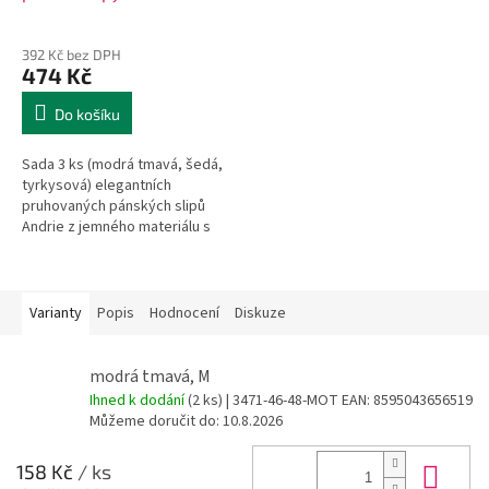
392 Kč bez DPH
474 Kč
Do košíku
Sada 3 ks (modrá tmavá, šedá,
tyrkysová) elegantních
pruhovaných pánských slipů
Andrie z jemného materiálu s
modalem.
Varianty
Popis
Hodnocení
Diskuze
modrá tmavá, M
Ihned k dodání
(2 ks)
| 3471-46-48-MOT
EAN:
8595043656519
Můžeme doručit do:
10.8.2026
Do 
158 Kč
/ ks