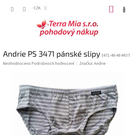
Přejít
NÁKUP
na
CZK
obsah
KOŠÍK
Andrie PS 3471 pánské slipy
3471-46-48-MOT
Průměrné
Neohodnoceno
Podrobnosti hodnocení
Značka:
Andrie
hodnocení
produktu
je
0,0
z
5
hvězdiček.