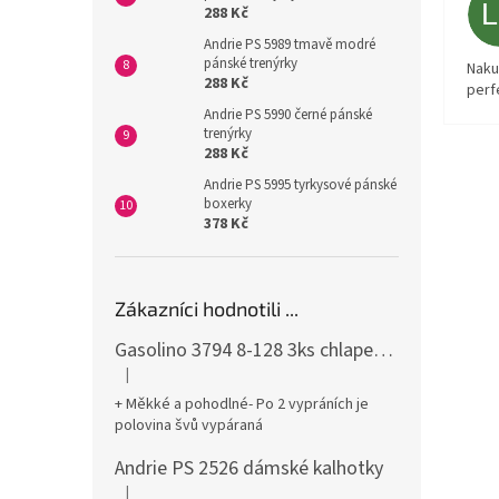
288 Kč
Andrie PS 5989 tmavě modré
pánské trenýrky
Naku
288 Kč
perf
Andrie PS 5990 černé pánské
trenýrky
288 Kč
Andrie PS 5995 tyrkysové pánské
boxerky
378 Kč
Zákazníci hodnotili ...
Gasolino 3794 8-128 3ks chlapecké boxerky
|
Hodnocení produktu je 3 z 5 hvězdiček.
+ Měkké a pohodlné- Po 2 vypráních je
polovina švů vypáraná
Andrie PS 2526 dámské kalhotky
|