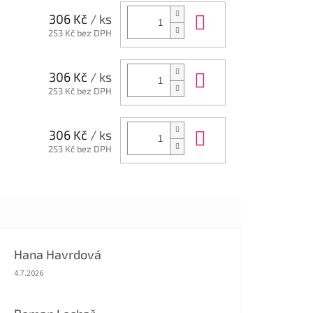
Do košíku
306 Kč
/ ks
253 Kč bez DPH
Do košíku
306 Kč
/ ks
253 Kč bez DPH
Do košíku
306 Kč
/ ks
253 Kč bez DPH
Hana Havrdová
Hodnocení obchodu je 5 z 5 hvězdiček.
4.7.2026