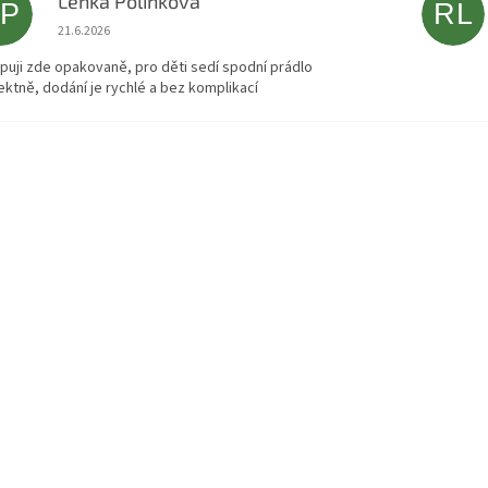
Lenka Polínková
LP
RL
Hodnocení obchodu je 5 z 5 hvězdiček.
21.6.2026
puji zde opakovaně, pro děti sedí spodní prádlo
ektně, dodání je rychlé a bez komplikací