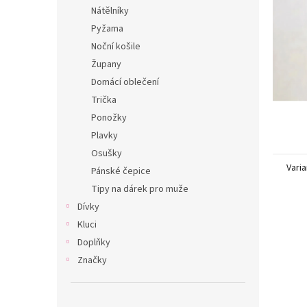
n
Nátělníky
e
Pyžama
l
Noční košile
Župany
Domácí oblečení
Trička
Ponožky
Plavky
Osušky
Varia
Pánské čepice
Tipy na dárek pro muže
Dívky
Kluci
Doplňky
Značky