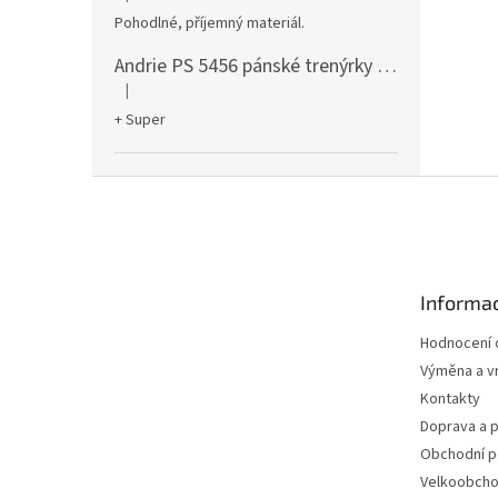
Hodnocení produktu je 5 z 5 hvězdiček.
Pohodlné, příjemný materiál.
Andrie PS 5456 pánské trenýrky černé
|
Hodnocení produktu je 5 z 5 hvězdiček.
+ Super
Z
á
p
a
t
Informac
í
Hodnocení
Výměna a vr
Kontakty
Doprava a p
Obchodní 
Velkoobch