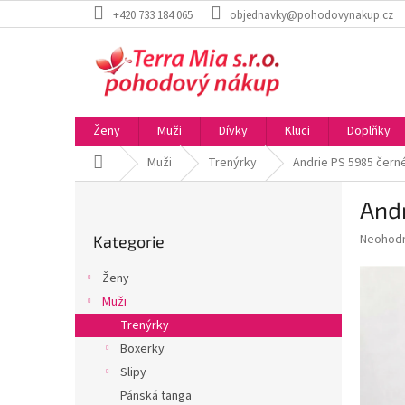
Přejít
+420 733 184 065
objednavky@pohodovynakup.cz
na
obsah
Ženy
Muži
Dívky
Kluci
Doplňky
Domů
Muži
Trenýrky
Andrie PS 5985 čern
P
Andr
o
Přeskočit
s
Průměr
Neohod
Kategorie
kategorie
t
hodnoce
r
produkt
Ženy
a
je
Muži
0,0
n
z
Trenýrky
n
5
í
Boxerky
hvězdič
p
Slipy
a
Pánská tanga