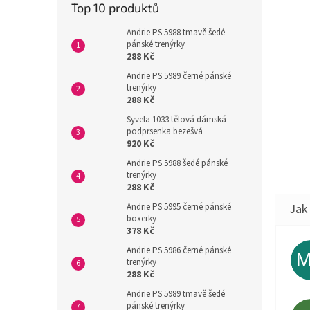
Top 10 produktů
Andrie PS 5988 tmavě šedé
pánské trenýrky
288 Kč
Andrie PS 5989 černé pánské
trenýrky
288 Kč
Syvela 1033 tělová dámská
podprsenka bezešvá
920 Kč
Andrie PS 5988 šedé pánské
trenýrky
288 Kč
Andrie PS 5995 černé pánské
boxerky
378 Kč
Andrie PS 5986 černé pánské
trenýrky
288 Kč
Andrie PS 5989 tmavě šedé
pánské trenýrky