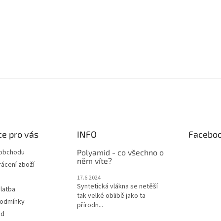
e pro vás
INFO
Facebo
 obchodu
Polyamid - co všechno o
něm víte?
ácení zboží
17.6.2024
Syntetická vlákna se netěší
latba
tak velké oblibě jako ta
podmínky
přírodn...
od