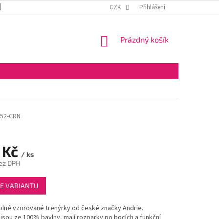
DOPRAVA A PLATBA
OBCHODNÍ PODMÍNKY
CZK
Přihlášení
VELKOOBCHOD
NÁKUPNÍ
Prázdný košík
KOŠÍK
-52-CRN
 Kč
/ ks
ez DPH
E VARIANTU
olné vzorované trenýrky od české značky Andrie.
jsou ze 100% bavlny, mají rozparky po bocích a funkční