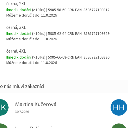
černá, 2XL
Ihned k dodání
(>10 ks)
| 5985-58-60-CRN
EAN:
8595727109812
Můžeme doručit do:
11.8.2026
černá, 3XL
Ihned k dodání
(>10 ks)
| 5985-62-64-CRN
EAN:
8595727109829
Můžeme doručit do:
11.8.2026
černá, 4XL
Ihned k dodání
(>10 ks)
| 5985-66-68-CRN
EAN:
8595727109836
Můžeme doručit do:
11.8.2026
Martina Kučerová
MK
HH
Hodnocení obchodu je 5 z 5 hvězdiček.
30.7.2026