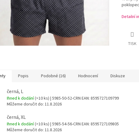
poklopec
Detailní 
TISK
nty
Popis
Podobné (16)
Hodnocení
Diskuze
černá, L
Ihned k dodání
(>10 ks)
| 5985-50-52-CRN
EAN:
8595727109799
Můžeme doručit do:
11.8.2026
černá, XL
Ihned k dodání
(>10 ks)
| 5985-54-56-CRN
EAN:
8595727109805
Můžeme doručit do:
11.8.2026