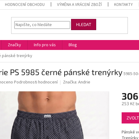
HODNOCENÍ OBCHODU
VÝMĚNA A VRÁCENÍ ZBOŽÍ
KONTAKTY
HLEDAT
Značky
Info pro vás
Blog
é pánské trenýrky
ie PS 5985 černé pánské trenýrky
5985-50
né
noceno
Podrobnosti hodnocení
Značka:
Andrie
ní
306
u
253 Kč b
Měrná
ZVOLT
cena:
ek.
Pánské v
Trenýrky 