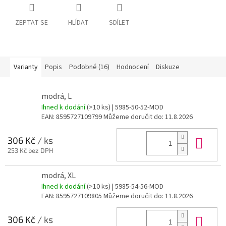
ZEPTAT SE
HLÍDAT
SDÍLET
Varianty
Popis
Podobné (16)
Hodnocení
Diskuze
modrá, L
Ihned k dodání
(>10 ks)
| 5985-50-52-MOD
EAN:
8595727109799
Můžeme doručit do:
11.8.2026
Do 
306 Kč
/ ks
253 Kč bez DPH
modrá, XL
Ihned k dodání
(>10 ks)
| 5985-54-56-MOD
EAN:
8595727109805
Můžeme doručit do:
11.8.2026
Do 
306 Kč
/ ks