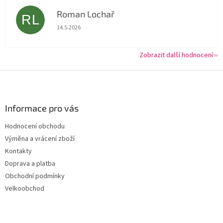
Roman Lochař
RL
Hodnocení obchodu je 5 z 5 hvězdiček.
14.5.2026
Zobrazit další hodnocení
Z
á
p
a
Informace pro vás
t
Hodnocení obchodu
í
Výměna a vrácení zboží
Kontakty
Doprava a platba
Obchodní podmínky
Velkoobchod