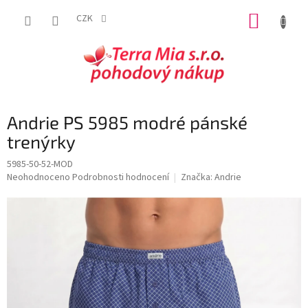
Přejít
NÁKUP
na
CZK
obsah
KOŠÍK
Andrie PS 5985 modré pánské
trenýrky
5985-50-52-MOD
Průměrné
Neohodnoceno
Podrobnosti hodnocení
Značka:
Andrie
hodnocení
produktu
je
0,0
z
5
hvězdiček.