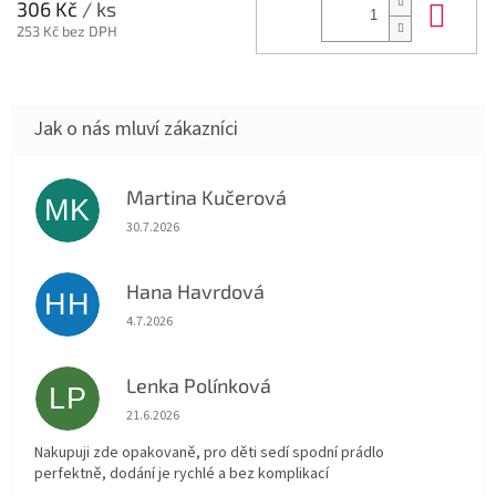
Do 
306 Kč
/ ks
253 Kč bez DPH
Martina Kučerová
MK
Hodnocení obchodu je 5 z 5 hvězdiček.
30.7.2026
Hana Havrdová
HH
Hodnocení obchodu je 5 z 5 hvězdiček.
4.7.2026
Lenka Polínková
LP
Hodnocení obchodu je 5 z 5 hvězdiček.
21.6.2026
Nakupuji zde opakovaně, pro děti sedí spodní prádlo
perfektně, dodání je rychlé a bez komplikací