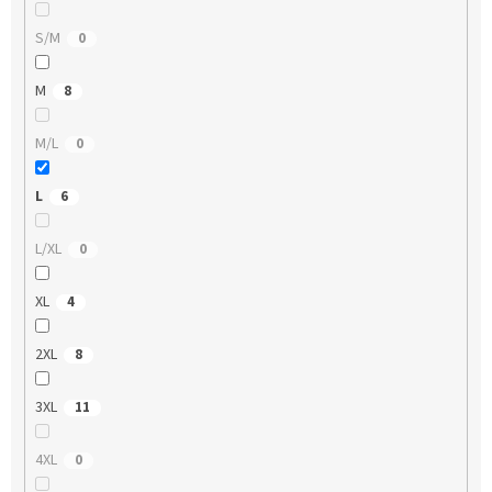
S/M
0
M
8
M/L
0
L
6
L/XL
0
XL
4
2XL
8
3XL
11
4XL
0