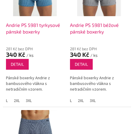
p
r
o
d
Andrie PS 5981 tyrkysové
Andrie PS 5981 béžové
u
pánské boxerky
pánské boxerky
k
t
281 Kč bez DPH
281 Kč bez DPH
ů
340 Kč
340 Kč
/ ks
/ ks
DETAIL
DETAIL
Pánské boxerky Andrie z
Pánské boxerky Andrie z
bambusového vlákna s
bambusového vlákna s
netradičním vzorem.
netradičním vzorem.
L
2XL
3XL
L
2XL
3XL