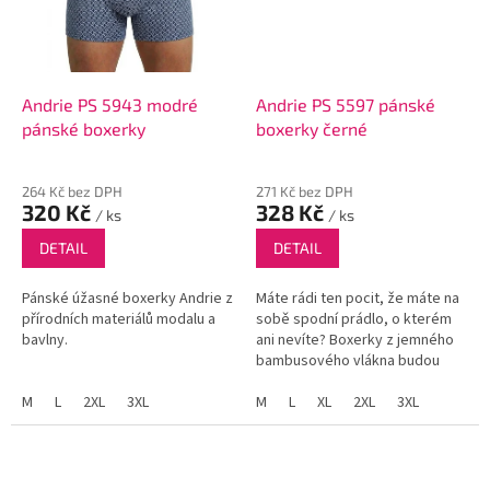
Andrie PS 5943 modré
Andrie PS 5597 pánské
pánské boxerky
boxerky černé
264 Kč bez DPH
271 Kč bez DPH
320 Kč
328 Kč
/ ks
/ ks
DETAIL
DETAIL
Pánské úžasné boxerky Andrie z
Máte rádi ten pocit, že máte na
přírodních materiálů modalu a
sobě spodní prádlo, o kterém
bavlny.
ani nevíte? Boxerky z jemného
bambusového vlákna budou
vaše tělo hýčkat.
M
L
2XL
3XL
M
L
XL
2XL
3XL