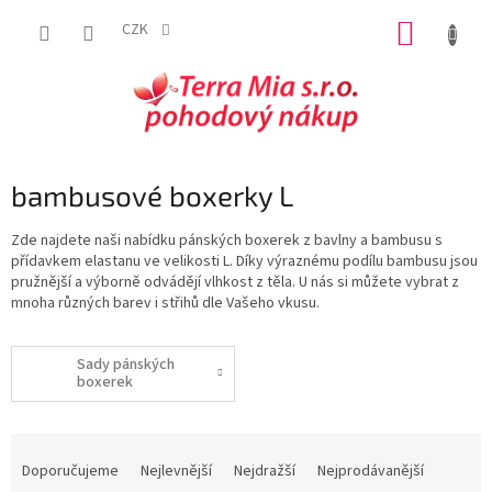
Přejít
NÁKUP
na
CZK
obsah
KOŠÍK
bambusové boxerky L
Zde najdete naši nabídku pánských boxerek z bavlny a bambusu s
přídavkem elastanu ve velikosti L. Díky výraznému podílu bambusu jsou
pružnější a výborně odvádějí vlhkost z těla. U nás si můžete vybrat z
mnoha různých barev i střihů dle Vašeho vkusu.
Sady pánských
boxerek
Ř
a
Doporučujeme
Nejlevnější
Nejdražší
Nejprodávanější