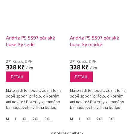
Andrie PS 5597 pánské
Andrie PS 5597 pánské
boxerky šedé
boxerky modré
271 Kč bez DPH
271 Kč bez DPH
328 Kč
328 Kč
/ ks
/ ks
DETAIL
DETAIL
Máte rádi ten pocit, že máte na
Máte rádi ten pocit, že máte na
sobě spodní prádlo, o kterém
sobě spodní prádlo, o kterém
ani nevíte? Boxerky z jemného
ani nevíte? Boxerky z jemného
bambusového vlákna budou
bambusového vlákna budou
vaše tělo hýčkat.
vaše tělo hýčkat.
M
L
XL
2XL
3XL
M
L
XL
2XL
3XL
6
položek celkem