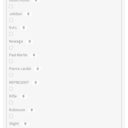
Good mood
0
Jolidon
0
N.A.I.
0
Newage
0
Paul Martin
0
Pierre cardin
0
REPRESENT
0
Rifle
0
Robinson
0
Slight
0