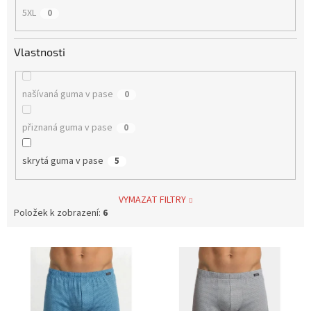
5XL
0
Vlastnosti
našívaná guma v pase
0
přiznaná guma v pase
0
skrytá guma v pase
5
VYMAZAT FILTRY
Položek k zobrazení:
6
V
ý
p
i
s