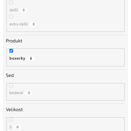
delší
0
extra delší
0
Produkt
boxerky
6
Sed
bederní
0
Velikost
S
0