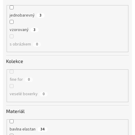
jednobarevný
3
vzorovaný
3
s obrázkem
0
Kolekce
fine for
0
veselé boxerky
0
Materiál
bavlna elastan
34