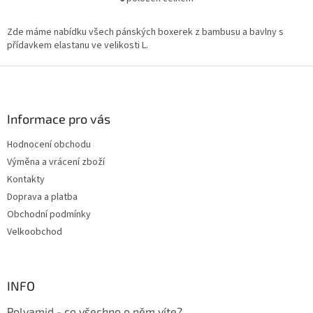
O
v
l
Zde máme nabídku všech pánských boxerek z bambusu a bavlny s
á
přídavkem elastanu ve velikosti L.
d
a
Z
c
á
í
p
p
a
Informace pro vás
r
t
v
Hodnocení obchodu
í
k
Výměna a vrácení zboží
y
v
Kontakty
ý
Doprava a platba
p
Obchodní podmínky
i
s
Velkoobchod
u
INFO
Polyamid - co všechno o něm víte?