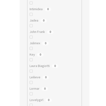
Intimidea
0
Jadea
0
John Frank
0
Julimex
0
Key
0
Laura Biagiotti
0
Leilieve
0
Lormar
0
Lovelygirl
0