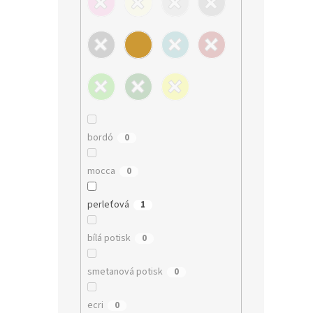
bordó
0
mocca
0
perleťová
1
bílá potisk
0
smetanová potisk
0
ecri
0