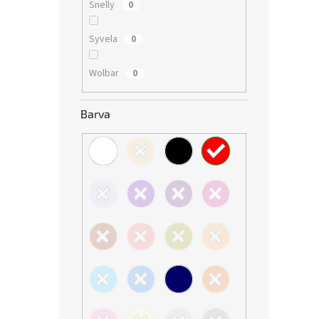
Snelly
0
Syvela
0
Wolbar
0
Barva