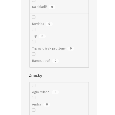
n
e
Na skladě
0
l
Novinka
0
Tip
0
Tip na dárek pro ženy
0
Bambusové
0
Značky
Agio Milano
0
Andra
0