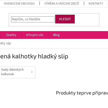
HODNOCENÍ OBCHODU
VÝMĚNA A VRÁCENÍ ZBOŽÍ
KONTAKTY
HLEDAT
Značky
Info pro vás
Blog
dký slip
ená kalhotky hladký slip
Sady dámských
kalhotek
Produkty teprve připra