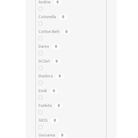
Andrie
0
Cotonella
0
Cotton Belt
0
Darex
0
DCGirl
0
Diadora
0
Emili
0
Funkita
0
GIOS
0
Gorsenia
0