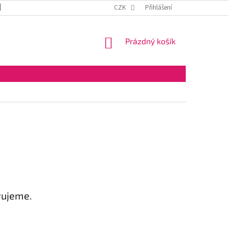
DOPRAVA A PLATBA
OBCHODNÍ PODMÍNKY
CZK
Přihlášení
VELKOOBCHOD
NÁKUPNÍ
Prázdný košík
KOŠÍK
vujeme.