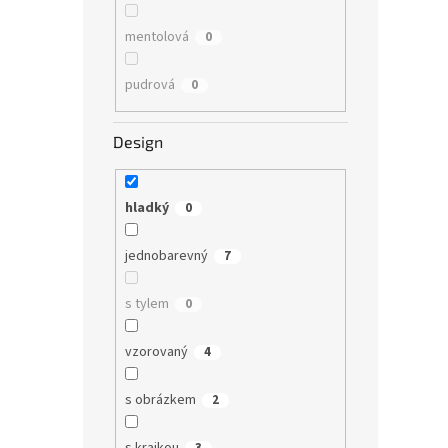
mentolová
0
pudrová
0
Design
hladký
0
jednobarevný
7
s tylem
0
vzorovaný
4
s obrázkem
2
s krajkou
3