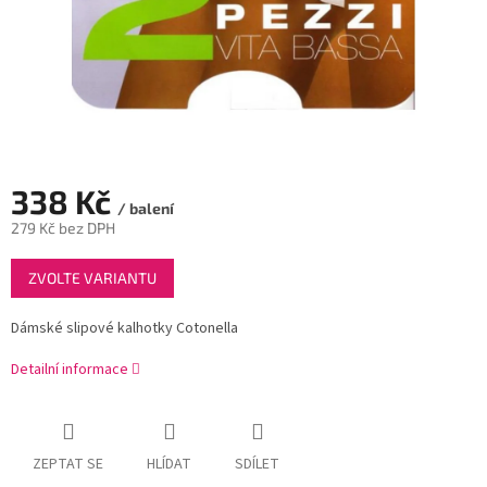
338 Kč
/ balení
279 Kč bez DPH
Měrná
ZVOLTE VARIANTU
cena:
Dámské slipové kalhotky Cotonella
Detailní informace
ZEPTAT SE
HLÍDAT
SDÍLET