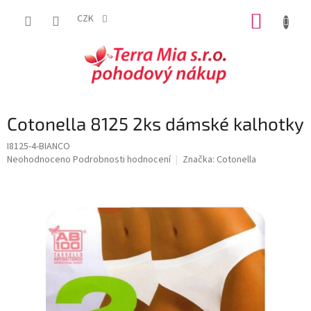
Přejít
NÁKUP
na
CZK
obsah
KOŠÍK
Cotonella 8125 2ks dámské kalhotky
I8125-4-BIANCO
Průměrné
Neohodnoceno
Podrobnosti hodnocení
Značka:
Cotonella
hodnocení
produktu
je
0,0
z
5
hvězdiček.