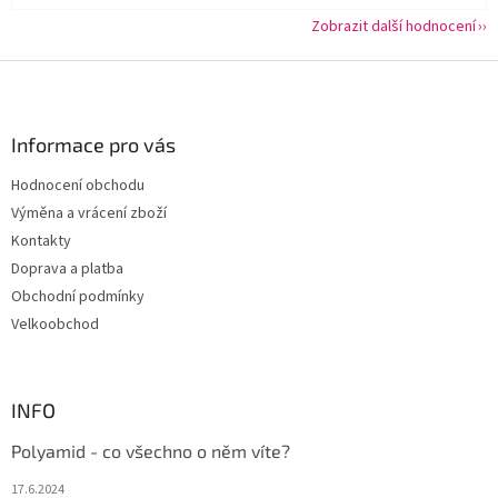
Zobrazit další hodnocení
Z
á
p
a
Informace pro vás
t
Hodnocení obchodu
í
Výměna a vrácení zboží
Kontakty
Doprava a platba
Obchodní podmínky
Velkoobchod
INFO
Polyamid - co všechno o něm víte?
17.6.2024