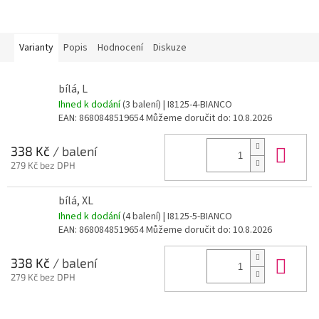
Varianty
Popis
Hodnocení
Diskuze
bílá, L
Ihned k dodání
(3 balení)
| I8125-4-BIANCO
EAN:
8680848519654
Můžeme doručit do:
10.8.2026
Do 
338 Kč
/ balení
279 Kč bez DPH
bílá, XL
Ihned k dodání
(4 balení)
| I8125-5-BIANCO
EAN:
8680848519654
Můžeme doručit do:
10.8.2026
Do 
338 Kč
/ balení
279 Kč bez DPH