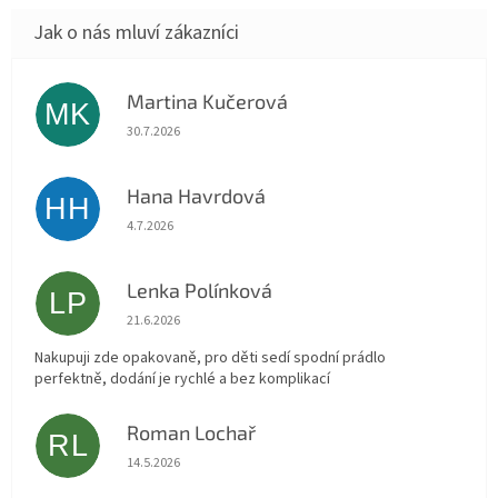
Martina Kučerová
MK
Hodnocení obchodu je 5 z 5 hvězdiček.
30.7.2026
Hana Havrdová
HH
Hodnocení obchodu je 5 z 5 hvězdiček.
4.7.2026
Lenka Polínková
LP
Hodnocení obchodu je 5 z 5 hvězdiček.
21.6.2026
Nakupuji zde opakovaně, pro děti sedí spodní prádlo
perfektně, dodání je rychlé a bez komplikací
Roman Lochař
RL
Hodnocení obchodu je 5 z 5 hvězdiček.
14.5.2026