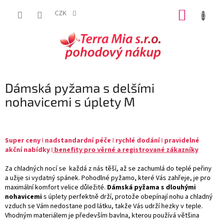
Přejít
NÁKUP
na
CZK
obsah
KOŠÍK
Dámská pyžama s delšími
nohavicemi s úplety M
Super
ceny
I
nadstandardní péče
I
rychlé dodání
I
pravidelné
akční nabídky
I
benefity pro věrné a registrované
zákazníky
Za chladných nocí se každá z nás těší, až se zachumlá do teplé peřiny
a užije si vydatný spánek. Pohodlné pyžamo, které Vás zahřeje, je pro
maximální komfort velice důležité.
Dámská pyžama s dlouhými
nohavicemi
s úplety perfektně drží, protože obepínají nohu a chladný
vzduch se Vám nedostane pod látku, takže Vás udrží hezky v teple.
Vhodným materiálem je především bavlna, kterou používá většina