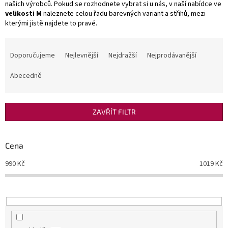
našich výrobců. Pokud se rozhodnete vybrat si u nás, v naší nabídce ve
velikosti M
naleznete celou řadu barevných variant a střihů, mezi
kterými jistě najdete to pravé.
Ř
a
Doporučujeme
Nejlevnější
Nejdražší
Nejprodávanější
z
e
Abecedně
n
í
p
ZAVŘÍT FILTR
r
o
d
Cena
u
990
Kč
1019
Kč
k
t
ů