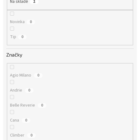
Na skladě
2
Novinka
0
Tip
0
Značky
Agio Milano
0
Andrie
0
Belle Reverie
0
Cana
0
Climber
0