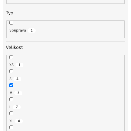
Typ
Souprava
1
Velikost
XS
1
S
4
M
2
L
7
XL
4