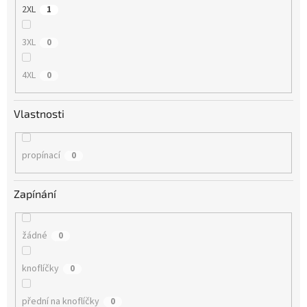
2XL
1
3XL
0
4XL
0
Vlastnosti
propínací
0
Zapínání
žádné
0
knoflíčky
0
přední na knoflíčky
0