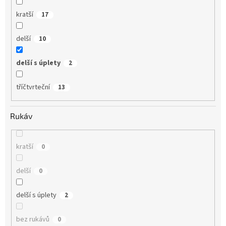
kratší
17
delší
10
delší s úplety
2
tříčtvrteční
13
Rukáv
kratší
0
delší
0
delší s úplety
2
bez rukávů
0