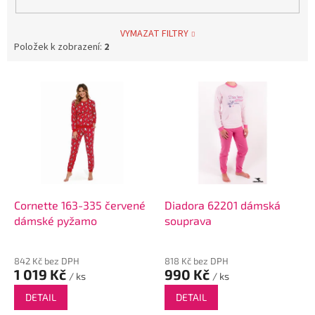
VYMAZAT FILTRY
Položek k zobrazení:
2
V
ý
p
i
s
p
r
o
d
Cornette 163-335 červené
Diadora 62201 dámská
u
dámské pyžamo
souprava
k
t
842 Kč bez DPH
818 Kč bez DPH
ů
1 019 Kč
990 Kč
/ ks
/ ks
DETAIL
DETAIL