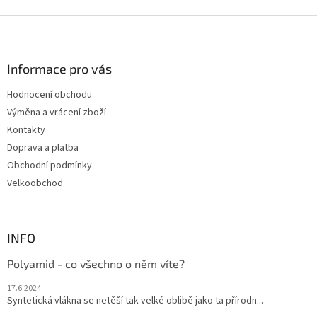
p
i
Z
s
á
u
p
a
Informace pro vás
t
Hodnocení obchodu
í
Výměna a vrácení zboží
Kontakty
Doprava a platba
Obchodní podmínky
Velkoobchod
INFO
Polyamid - co všechno o něm víte?
17.6.2024
Syntetická vlákna se netěší tak velké oblibě jako ta přírodn...