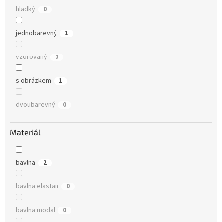
hladký
0
jednobarevný
1
vzorovaný
0
s obrázkem
1
dvoubarevný
0
Materiál
bavlna
2
bavlna elastan
0
bavlna modal
0