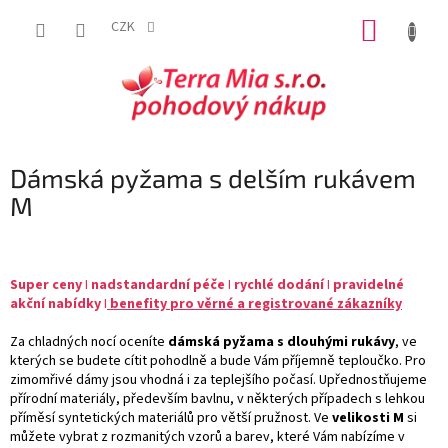
Přejít
NÁKUP
na
CZK
obsah
KOŠÍK
Dámská pyžama s delším rukávem
M
Super
ceny
I
nadstandardní péče
I
rychlé dodání
I
pravidelné
akční nabídky
I
benefity pro věrné a registrované zákazníky
Za chladných nocí oceníte
dámská pyžama s dlouhými rukávy
, ve
kterých se budete cítit pohodlně a bude Vám příjemně teploučko. Pro
zimomřivé dámy jsou vhodná i za teplejšího počasí. Upřednostňujeme
přírodní materiály, především bavlnu, v některých případech s lehkou
příměsí syntetických materiálů pro větší pružnost. Ve
velikosti M
si
můžete vybrat z rozmanitých vzorů a barev, které Vám nabízíme v