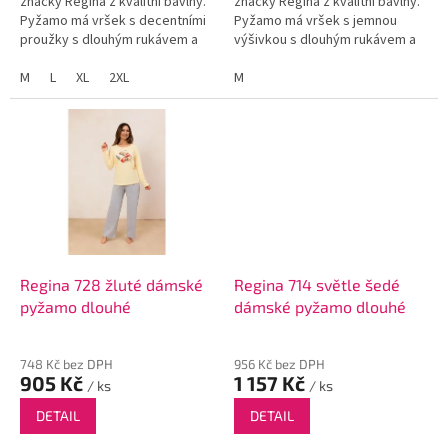
značky Regina z kvalitní bavlny.
značky Regina z kvalitní bavlny.
Pyžamo má vršek s decentními
Pyžamo má vršek s jemnou
proužky s dlouhým rukávem a
výšivkou s dlouhým rukávem a
jednobarevné dlouhé kalhoty.
jednobarevné dlouhé kalhoty.
M
L
XL
2XL
M
Regina 728 žluté dámské
Regina 714 světle šedé
pyžamo dlouhé
dámské pyžamo dlouhé
748 Kč bez DPH
956 Kč bez DPH
905 Kč
1 157 Kč
/ ks
/ ks
DETAIL
DETAIL