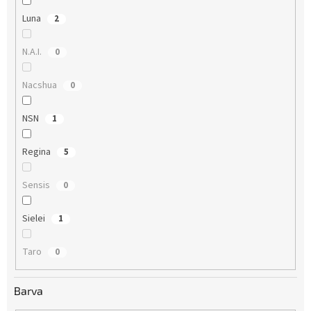
Luna
2
N.A.I.
0
Nacshua
0
NSN
1
Regina
5
Sensis
0
Sielei
1
Taro
0
Barva