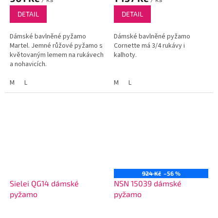
DETAIL
DETAIL
Dámské bavlněné pyžamo
Dámské bavlněné pyžamo
Martel. Jemné růžové pyžamo s
Cornette má 3/4 rukávy i
květovaným lemem na rukávech
kalhoty.
a nohavicích.
M
L
M
L
924 Kč
–56 %
Sielei QG14 dámské
NSN 15039 dámské
pyžamo
pyžamo