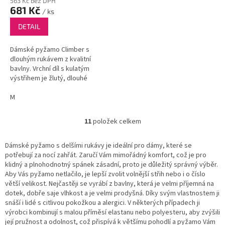
563 Kč bez DPH
681 Kč
/ ks
DETAIL
Dámské pyžamo Climber s
dlouhým rukávem z kvalitní
bavlny. Vrchní díl s kulatým
výstřihem je žlutý, dlouhé
kalhoty navozují svým
květinovým vzorem dobrou
M
náladu i za zimních večerů.
11
položek celkem
O
v
l
Dámské pyžamo s delšími rukávy je ideální pro dámy, které se
á
potřebují za nocí zahřát. Zaručí Vám mimořádný komfort, což je pro
d
klidný a plnohodnotný spánek zásadní, proto je důležitý správný výběr.
a
Aby Vás pyžamo netlačilo, je lepší zvolit volnější střih nebo i o číslo
c
větší velikost. Nejčastěji se vyrábí z bavlny, která je velmi příjemná na
í
dotek, dobře saje vlhkost a je velmi prodyšná. Díky svým vlastnostem ji
p
snáší i lidé s citlivou pokožkou a alergici. V některých případech ji
r
výrobci kombinují s malou příměsí elastanu nebo polyesteru, aby zvýšili
v
její pružnost a odolnost, což přispívá k většímu pohodlí a pyžamo Vám