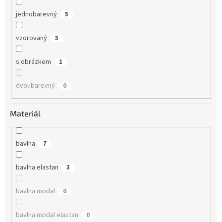
jednobarevný
5
vzorovaný
5
s obrázkem
1
dvoubarevný
0
Materiál
bavlna
7
bavlna elastan
3
bavlna modal
0
bavlna modal elastan
0