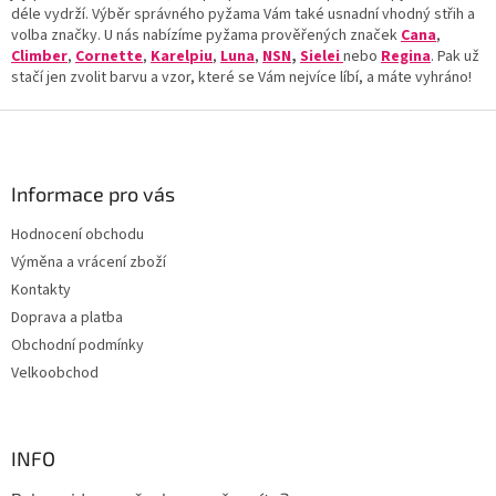
k
déle vydrží. Výběr správného pyžama Vám také usnadní vhodný střih a
y
volba značky. U nás nabízíme pyžama prověřených značek
Cana
,
v
Climber
,
Cornette
,
Karelpiu
,
Luna
,
NSN
,
Sielei
nebo
Regina
. Pak už
ý
stačí jen zvolit barvu a vzor, které se Vám nejvíce líbí, a máte vyhráno!
p
i
Z
s
á
u
p
a
Informace pro vás
t
Hodnocení obchodu
í
Výměna a vrácení zboží
Kontakty
Doprava a platba
Obchodní podmínky
Velkoobchod
INFO