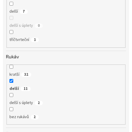
delší
7
delší s úplety
0
tříčtvrteční
1
Rukáv
kratší
32
delší
11
delší s úplety
2
bez rukávů
2