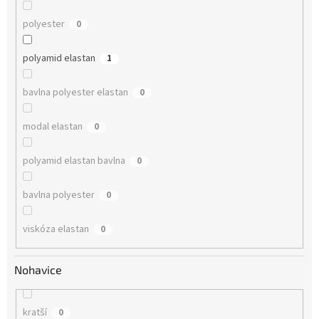
polyester
0
polyamid elastan
1
bavlna polyester elastan
0
modal elastan
0
polyamid elastan bavlna
0
bavlna polyester
0
viskóza elastan
0
Nohavice
kratší
0