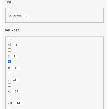
Typ
Souprava
8
Velikost
XS
1
S
2
M
11
L
15
XL
14
2XL
14