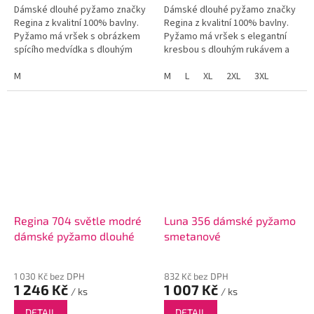
Dámské dlouhé pyžamo značky
Dámské dlouhé pyžamo značky
Regina z kvalitní 100% bavlny.
Regina z kvalitní 100% bavlny.
Pyžamo má vršek s obrázkem
Pyžamo má vršek s elegantní
spícího medvídka s dlouhým
kresbou s dlouhým rukávem a
rukávem a jednobarevné dlouhé
vzorované dlouhé kalhoty.
kalhoty.
M
M
L
XL
2XL
3XL
Regina 704 světle modré
Luna 356 dámské pyžamo
dámské pyžamo dlouhé
smetanové
1 030 Kč bez DPH
832 Kč bez DPH
1 246 Kč
1 007 Kč
/ ks
/ ks
DETAIL
DETAIL