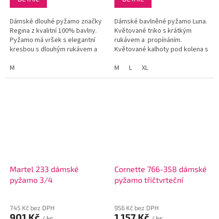
Dámské dlouhé pyžamo značky
Dámské bavlněné pyžamo Luna.
Regina z kvalitní 100% bavlny.
Květované triko s krátkým
Pyžamo má vršek s elegantní
rukávem a propínáním.
kresbou s dlouhým rukávem a
Květované kalhoty pod kolena s
vzorované dlouhé kalhoty.
gumou v pase.
M
M
L
XL
Martel 233 dámské
Cornette 766-358 dámské
pyžamo 3/4
pyžamo třičtvrteční
745 Kč bez DPH
956 Kč bez DPH
901 Kč
1 157 Kč
/ ks
/ ks