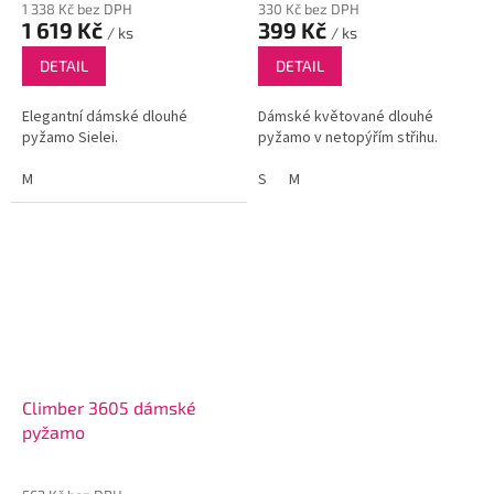
1 338 Kč bez DPH
330 Kč bez DPH
1 619 Kč
399 Kč
/ ks
/ ks
DETAIL
DETAIL
Elegantní dámské dlouhé
Dámské květované dlouhé
pyžamo Sielei.
pyžamo v netopýřím střihu.
M
S
M
Climber 3605 dámské
pyžamo