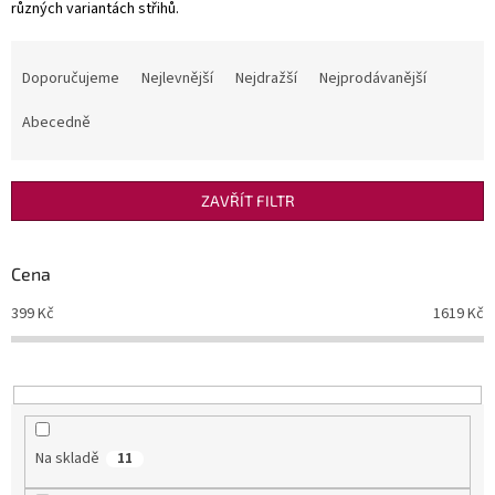
různých variantách střihů.
Ř
a
Doporučujeme
Nejlevnější
Nejdražší
Nejprodávanější
z
e
Abecedně
n
í
p
ZAVŘÍT FILTR
r
o
d
Cena
u
399
Kč
1619
Kč
k
t
ů
Na skladě
11