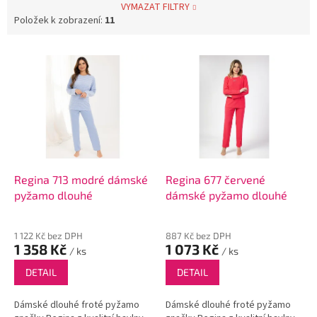
VYMAZAT FILTRY
Položek k zobrazení:
11
V
ý
p
i
s
p
r
o
d
Regina 713 modré dámské
Regina 677 červené
u
pyžamo dlouhé
dámské pyžamo dlouhé
k
t
1 122 Kč bez DPH
887 Kč bez DPH
ů
1 358 Kč
1 073 Kč
/ ks
/ ks
DETAIL
DETAIL
Dámské dlouhé froté pyžamo
Dámské dlouhé froté pyžamo