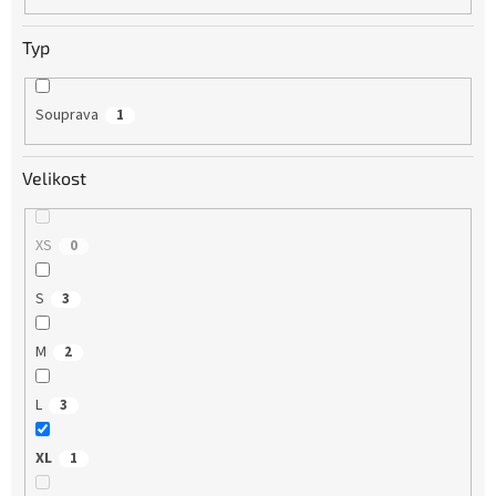
Typ
Souprava
1
Velikost
XS
0
S
3
M
2
L
3
XL
1