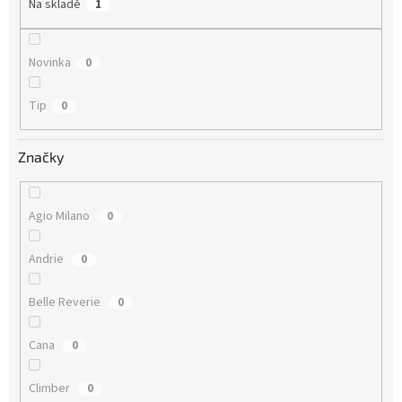
Na skladě
1
Novinka
0
Tip
0
Značky
Agio Milano
0
Andrie
0
Belle Reverie
0
Cana
0
Climber
0