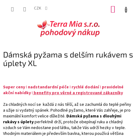
Přejít
NÁKUP
na
CZK
obsah
KOŠÍK
Dámská pyžama s delším rukávem s
úplety XL
Super
ceny
I
nadstandardní péče
I
rychlé dodání
I
pravidelné
akční nabídky
I
benefity pro věrné a registrované
zákazníky
Za chladných nocí se každá z nás těší, až se zachumlá do teplé peřiny
a užije si vydatný spánek. Pohodlné pyžamo, které Vás zahřeje, je pro
maximální komfort velice důležité.
Dámská pyžama s dlouhými
rukávy s úplety
perfektně drží, protože obepínají ruku a chladný
vzduch se Vám nedostane pod látku, takže Vás udrží hezky v teple.
Vhodným materiálem je především bavlna, kterou používá většina