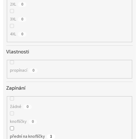
2XL
0
3XL
0
4XL
0
Vlastnosti
propínací
0
Zapínání
žádné
0
knoflíčky
0
přední na knoflíčky
1