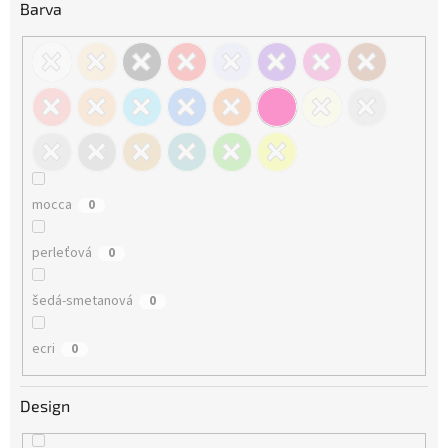
Barva
mocca
0
perleťová
0
šedá-smetanová
0
ecri
0
Design