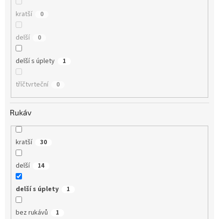
kratší
0
delší
0
delší s úplety
1
tříčtvrteční
0
Rukáv
kratší
30
delší
14
delší s úplety
1
bez rukávů
1