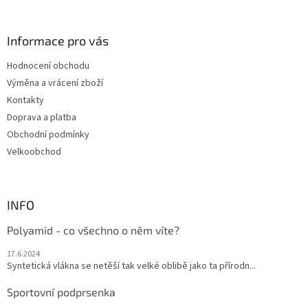
p
á
i
p
s
a
Informace pro vás
u
t
Hodnocení obchodu
í
Výměna a vrácení zboží
Kontakty
Doprava a platba
Obchodní podmínky
Velkoobchod
INFO
Polyamid - co všechno o něm víte?
17.6.2024
Syntetická vlákna se netěší tak velké oblibě jako ta přírodn...
Sportovní podprsenka