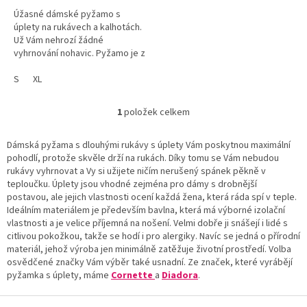
Úžasné dámské pyžamo s
úplety na rukávech a kalhotách.
Už Vám nehrozí žádné
vyhrnování nohavic. Pyžamo je z
kvalitní pročesané bavlny v
jedinečném designovém
S
XL
provedení.
1
položek celkem
O
v
l
Dámská pyžama s dlouhými rukávy s úplety Vám poskytnou maximální
á
pohodlí, protože skvěle drží na rukách. Díky tomu se Vám nebudou
d
rukávy vyhrnovat a Vy si užijete ničím nerušený spánek pěkně v
a
teploučku. Úplety jsou vhodné zejména pro dámy s drobnější
c
postavou, ale jejich vlastnosti ocení každá žena, která ráda spí v teple.
í
Ideálním materiálem je především bavlna, která má výborné izolační
p
vlastnosti a je velice příjemná na nošení. Velmi dobře ji snášejí i lidé s
r
citlivou pokožkou, takže se hodí i pro alergiky. Navíc se jedná o přírodní
v
materiál, jehož výroba jen minimálně zatěžuje životní prostředí. Volba
k
osvědčené značky Vám výběr také usnadní. Ze značek, které vyrábějí
y
pyžamka s úplety, máme
Cornette
a
Diadora
.
v
ý
Z