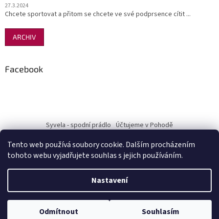
27.3.2024
Chcete sportovat a přitom se chcete ve své podprsence cítit ...
ARCHIV
Facebook
Syvela - spodní prádlo
Účtujeme v Pohodě
Tento web používá soubory cookie. Dalším procházením
tohoto webu vyjadřujete souhlas s jejich používáním.
Vytvořil Shoptet
Nastavení
Copyright 2026
Pohodový nákup-Terra Mia
. Všechna práva
Odmítnout
Souhlasím
vyhrazena.