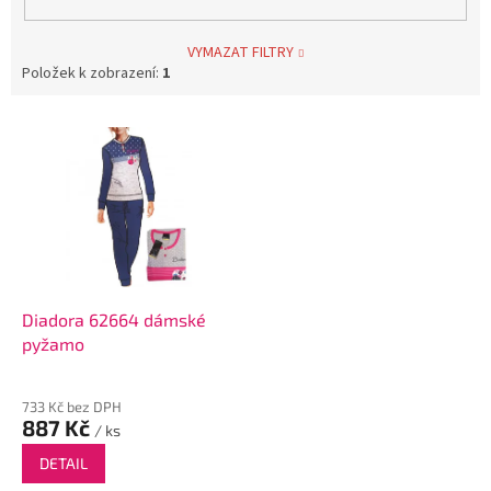
VYMAZAT FILTRY
Položek k zobrazení:
1
V
ý
p
i
s
p
r
o
d
Diadora 62664 dámské
u
pyžamo
k
t
733 Kč bez DPH
ů
887 Kč
/ ks
DETAIL