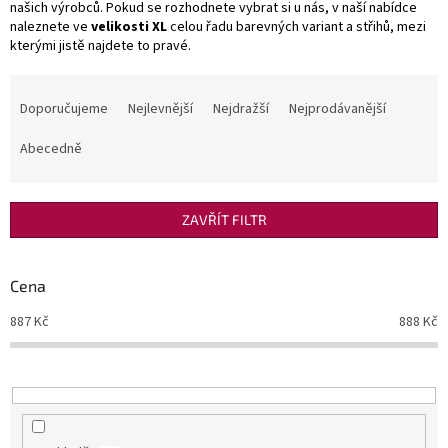
našich výrobců. Pokud se rozhodnete vybrat si u nás, v naší nabídce
naleznete ve
velikosti XL
celou řadu barevných variant a střihů, mezi
kterými jistě najdete to pravé.
Ř
a
Doporučujeme
Nejlevnější
Nejdražší
Nejprodávanější
z
e
Abecedně
n
í
p
ZAVŘÍT FILTR
r
o
d
Cena
u
887
Kč
888
Kč
k
t
ů