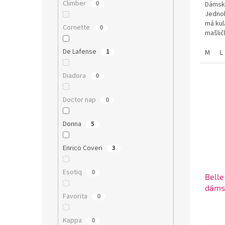
Climber
0
Dámské
Jednob
má kul
Cornette
0
mašlič
De Lafense
1
M
L
Diadora
0
Doctor nap
0
Donna
5
Enrico Coveri
3
Esotiq
0
Belle
dáms
Favorita
0
Kappa
0