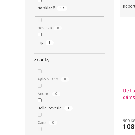
n
a
Dopor
e
Na skladě
17
z
l
e
V
n
Novinka
0
ý
í
p
p
Tip
1
i
r
s
o
p
d
Značky
r
u
o
k
d
t
Agio Milano
0
u
ů
De La
k
Andrie
0
dáms
t
ů
Belle Reverie
1
900 Kč
Cana
0
1 0