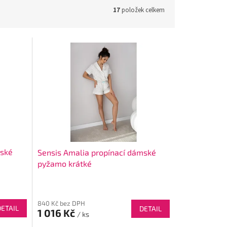
17
položek celkem
mské
Sensis Amalia propínací dámské
pyžamo krátké
840 Kč bez DPH
DETAIL
DETAIL
1 016 Kč
/ ks