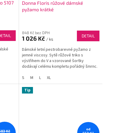
o 5107
Donna Floris růžové dámské
pyžamo krátké
848 Kč bez DPH
DETAIL
DETAIL
1 026 Kč
/ ks
alské
Dámské letní pestrobarevné pyžamo z
jemné viscosy. Sytě růžové triko s
výstřihem do V a vzorované šortky
dodávají celému kompletu pořádný šmrnc.
S
M
L
XL
Tip
od
583 Kč
552 Kč