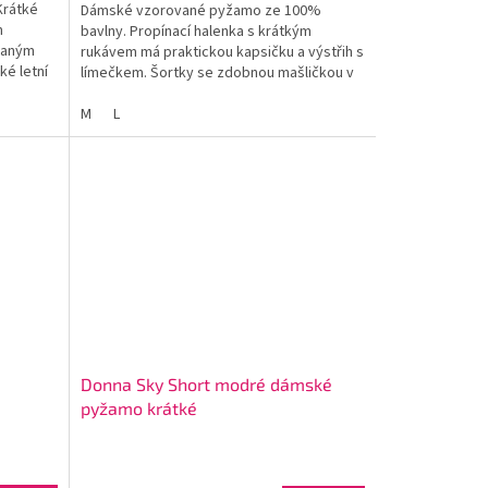
Krátké
Dámské vzorované pyžamo ze 100%
m
bavlny. Propínací halenka s krátkým
vaným
rukávem má praktickou kapsičku a výstřih s
ké letní
límečkem. Šortky se zdobnou mašličkou v
pase ideálně doplňují celý komplet.
M
L
Donna Sky Short modré dámské
pyžamo krátké