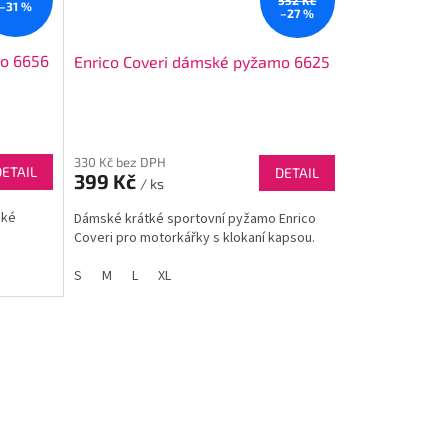
–31 %
–27 %
mo 6656
Enrico Coveri dámské pyžamo 6625
330 Kč bez DPH
DETAIL
DETAIL
399 Kč
/ ks
ské
Dámské krátké sportovní pyžamo Enrico
Coveri pro motorkářky s klokaní kapsou.
S
M
L
XL