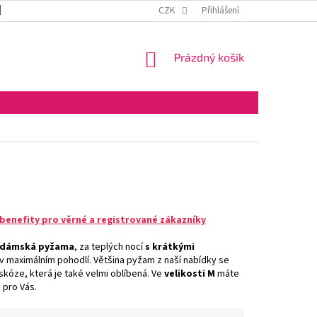
DOPRAVA A PLATBA
OBCHODNÍ PODMÍNKY
CZK
Přihlášení
VELKOOBCHOD
NÁKUPNÍ
Prázdný košík
KOŠÍK
benefity pro věrné a registrované zákazníky
dámská pyžama
, za teplých nocí
s krátkými
v maximálním pohodlí. Většina pyžam z naší nabídky se
skóze, která je také velmi oblíbená. Ve
velikosti M
máte
 pro Vás.