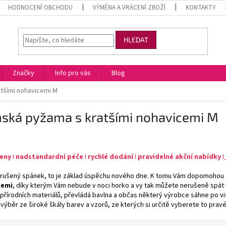
HODNOCENÍ OBCHODU
VÝMĚNA A VRÁCENÍ ZBOŽÍ
KONTAKTY
HLEDAT
Značky
Info pro vás
Blog
tšími nohavicemi M
ská pyžama s kratšími nohavicemi M
ceny
I
nadstandardní péče
I
rychlé dodání
I
pravidelné akční nabídky
I
erušený spánek, to je základ úspěchu nového dne. K tomu Vám dopomohou
cemi
, díky kterým Vám nebude v noci horko a vy tak můžete nerušeně spát 
 přírodních materiálů, převládá bavlna a občas některý výrobce sáhne po vi
 výběr ze široké škály barev a vzorů, ze kterých si určitě vyberete to pravé