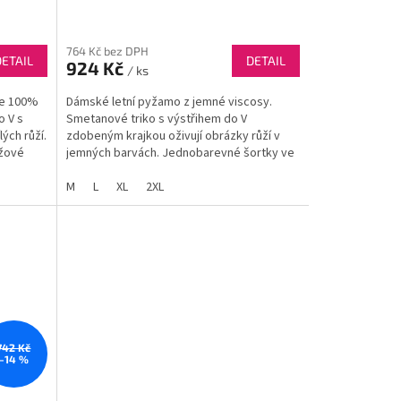
764 Kč bez DPH
DETAIL
DETAIL
924 Kč
/ ks
ze 100%
Dámské letní pyžamo z jemné viscosy.
o V s
Smetanové triko s výstřihem do V
ých růží.
zdobeným krajkou oživují obrázky růží v
ůžové
jemných barvách. Jednobarevné šortky ve
 a...
světle růžové barvě podtrhují ženský
půvab...
M
L
XL
2XL
742 Kč
–14 %