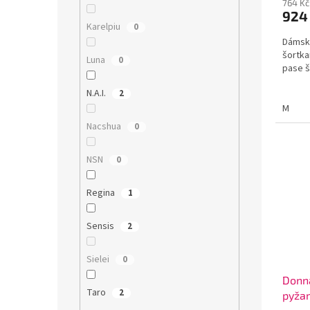
764 Kč
924
Karelpiu
0
Dámské
šortka
Luna
0
pase š
N.A.I.
2
M
Nacshua
0
NSN
0
Regina
1
Sensis
2
Sielei
0
Donn
Taro
2
pyža