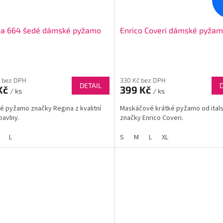
na 664 šedé dámské pyžamo
Enrico Coveri dámské pyža
 bez DPH
330 Kč bez DPH
DETAIL
Kč
399 Kč
/ ks
/ ks
 pyžamo značky Regina z kvalitní
Maskáčové krátké pyžamo od ital
avlny.
značky Enrico Coveri.
L
S
M
L
XL