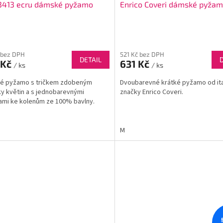
 3413 ecru dámské pyžamo
Enrico Coveri dámské pyžam
 bez DPH
521 Kč bez DPH
DETAIL
 Kč
631 Kč
/ ks
/ ks
é pyžamo s tričkem zdobeným
Dvoubarevné krátké pyžamo od it
y květin a s jednobarevnými
značky Enrico Coveri.
ami ke kolenům ze 100% bavlny.
M