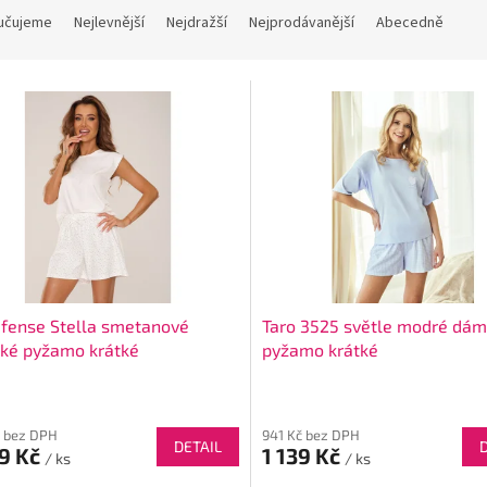
učujeme
Nejlevnější
Nejdražší
Nejprodávanější
Abecedně
fense Stella smetanové
Taro 3525 světle modré dá
ké pyžamo krátké
pyžamo krátké
 bez DPH
941 Kč bez DPH
DETAIL
89 Kč
1 139 Kč
/ ks
/ ks