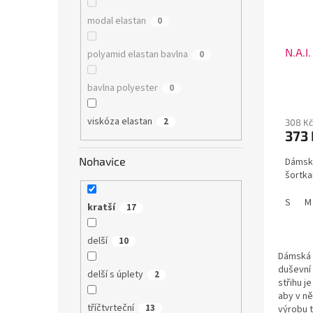
modal elastan
0
N.A.I
polyamid elastan bavlna
0
bavlna polyester
0
viskóza elastan
2
308 Kč
373
Nohavice
Dámsk
šortka
S
M
kratší
17
delší
10
Dámská 
duševní 
delší s úplety
2
střihu j
aby v n
tříčtvrteční
13
výrobu t