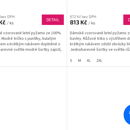
 bez DPH
672 Kč bez DPH
DETAIL
 Kč
813 Kč
/ ks
/ ks
é vzorované letní pyžamo ze 100%
Dámské vzorované letní pyžamo 
. Modré tričko s puntíky, kulatým
bavlny. Růžové triko s výstřihem d
hem a krátkým rukávem doplněné o
krátkým rukávem zdobí obrázky bíl
arevné světle modré šortky zajistí,
Jednobarevné šortky ve světle r
 v letních nocích nebude velké...
barvě podtrhují ženský půvab trička
S
M
XL
2XL