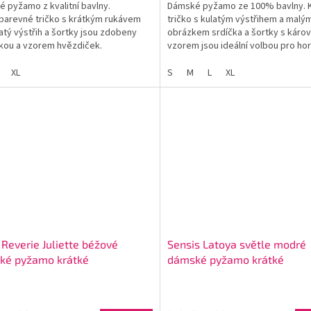
 pyžamo z kvalitní bavlny.
Dámské pyžamo ze 100% bavlny. 
arevné tričko s krátkým rukávem
tričko s kulatým výstřihem a malý
atý výstřih a šortky jsou zdobeny
obrázkem srdíčka a šortky s káro
kou a vzorem hvězdiček.
vzorem jsou ideální volbou pro hor
noci.
XL
S
M
L
XL
 Reverie Juliette béžové
Sensis Latoya světle modré
ké pyžamo krátké
dámské pyžamo krátké