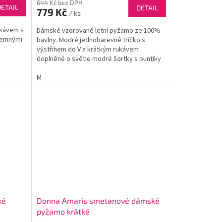
644 Kč bez DPH
DETAIL
DETAIL
779 Kč
/ ks
ukávem s
Dámské vzorované letní pyžamo ze 100%
jemnými
bavlny. Modré jednobarevné tričko s
výstřihem do V a krátkým rukávem
doplněné o světle modré šortky s puntíky
zajistí, že Vám v letních nocích nebude
velké horko.
M
ké
Donna Amaris smetanové dámské
pyžamo krátké