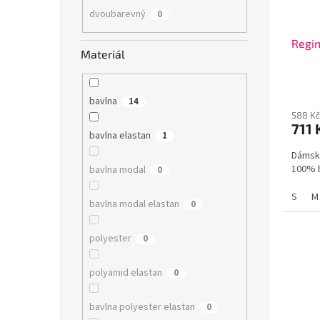
dvoubarevný
0
Regi
Materiál
bavlna
14
588 Kč
711 
bavlna elastan
1
Dámské
100% b
bavlna modal
0
S
M
bavlna modal elastan
0
polyester
0
polyamid elastan
0
bavlna polyester elastan
0