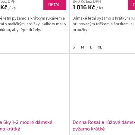
 bez DPH
840 Kč bez DPH
DETAIL
 Kč
1 016 Kč
/ ks
/ ks
 letní pyžamo s krátkým rukávem a
Dámské letní pyžamo s krátkým r
mi s maličkými srdíčky. Kalhoty mají v
pruhovaným tričkem a šortkami s 
ňůrku, aby lépe držely.
proužky.
S
M
L
XL
a Sky 1-2 modré dámské
Donna Rosalia růžové dáms
mo krátké
pyžamo krátké