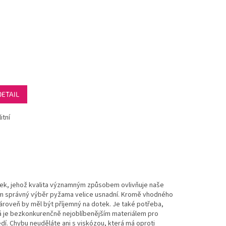
DETAIL
itní
nek, jehož kvalita významným způsobem ovlivňuje naše
 Vám správný výběr pyžama velice usnadní. Kromě vhodného
 zároveň by měl být příjemný na dotek. Je také potřeba,
á je bezkonkurenčně nejoblíbenějším materiálem pro
edí. Chybu neuděláte ani s viskózou, která má oproti