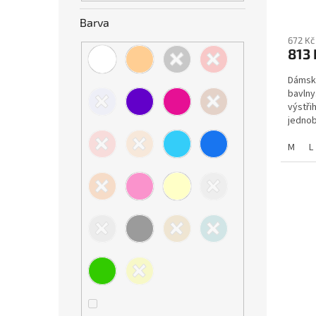
Barva
672 Kč
813
Dámsk
bavlny
výstři
jednob
že Vám
M
L