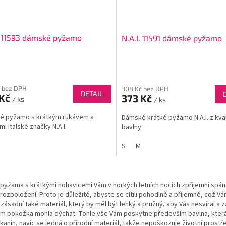
. 11593 dámské pyžamo
N.A.I. 11591 dámské pyžamo
 bez DPH
308 Kč bez DPH
DETAIL
 Kč
373 Kč
/ ks
/ ks
é pyžamo s krátkým rukávem a
Dámské krátké pyžamo N.A.I. z kval
mi italské značky N.A.I.
bavlny.
S
M
O
v
pyžama s krátkými nohavicemi Vám v horkých letních nocích zpříjemní spá
l
rozpoložení. Proto je důležité, abyste se cítili pohodlně a příjemně, což
á
e zásadní také materiál, který by měl být lehký a pružný, aby Vás nesvíral a
d
ěm pokožka mohla dýchat. Tohle vše Vám poskytne především bavlna, kter
a
kanin, navíc se jedná o přírodní materiál, takže nepoškozuje životní prostř