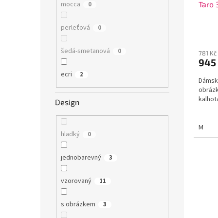
Taro
mocca
0
perleťová
0
šedá-smetanová
0
781 Kč
945
ecri
2
Dámsk
obrázk
kalhot
Design
M
hladký
0
jednobarevný
3
vzorovaný
11
s obrázkem
3