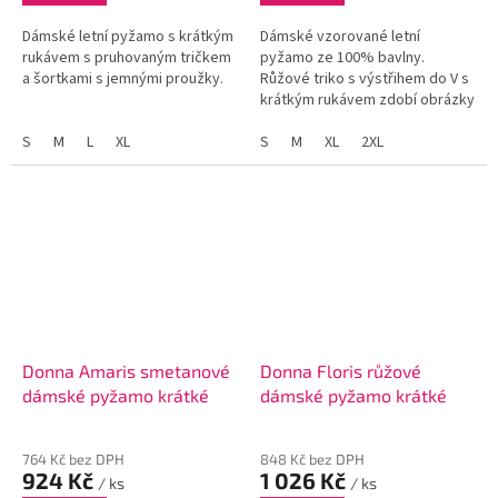
Dámské letní pyžamo s krátkým
Dámské vzorované letní
rukávem s pruhovaným tričkem
pyžamo ze 100% bavlny.
a šortkami s jemnými proužky.
Růžové triko s výstřihem do V s
krátkým rukávem zdobí obrázky
bílých růží. Jednobarevné
S
M
L
XL
šortky ve světle růžové barvě
S
M
XL
2XL
podtrhují ženský půvab trička
a...
Donna Amaris smetanové
Donna Floris růžové
dámské pyžamo krátké
dámské pyžamo krátké
764 Kč bez DPH
848 Kč bez DPH
924 Kč
1 026 Kč
/ ks
/ ks