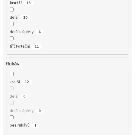
kratší
13
delší
20
delší s úplety
4
tříčtvrteční
11
Rukáv
kratší
12
delší
0
delší s úplety
0
bez rukávů
1