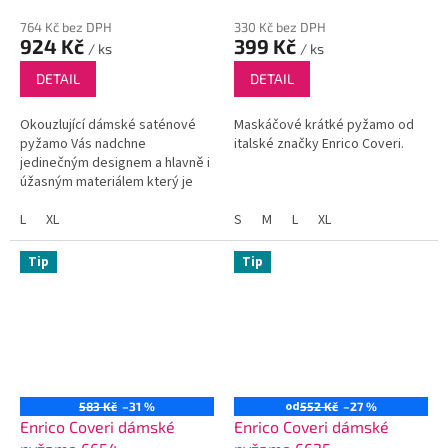
764 Kč bez DPH
330 Kč bez DPH
924 Kč
399 Kč
/ ks
/ ks
DETAIL
DETAIL
Okouzlující dámské saténové
Maskáčové krátké pyžamo od
pyžamo Vás nadchne
italské značky Enrico Coveri.
jedinečným designem a hlavně i
úžasným materiálem který je
velmi jemný k pokožce.
L
XL
S
M
L
XL
Tip
Tip
od
583 Kč
–31 %
552 Kč
–27 %
Enrico Coveri dámské
Enrico Coveri dámské