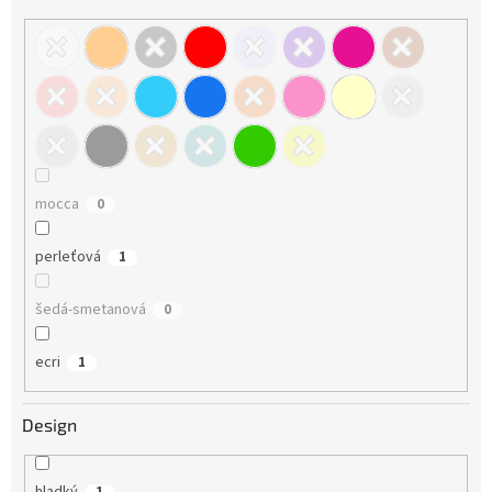
mocca
0
perleťová
1
šedá-smetanová
0
ecri
1
Design
hladký
1