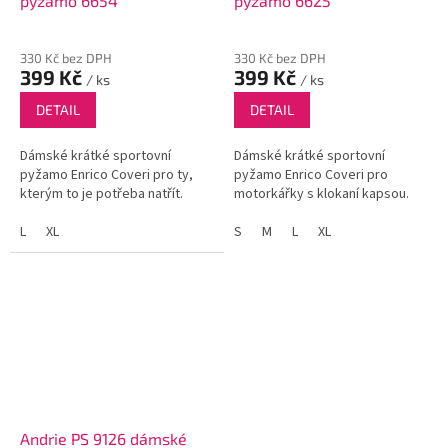
pyžamo 6654
pyžamo 6625
330 Kč bez DPH
330 Kč bez DPH
399 Kč
399 Kč
/ ks
/ ks
DETAIL
DETAIL
Dámské krátké sportovní
Dámské krátké sportovní
pyžamo Enrico Coveri pro ty,
pyžamo Enrico Coveri pro
kterým to je potřeba natřít.
motorkářky s klokaní kapsou.
L
XL
S
M
L
XL
Andrie PS 9126 dámské