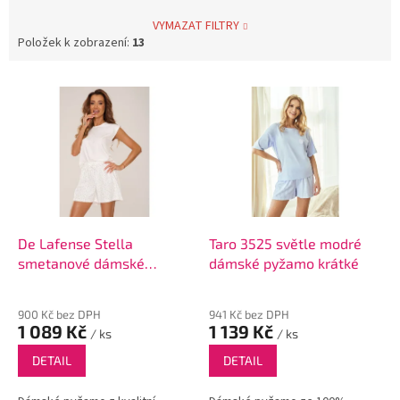
VYMAZAT FILTRY
Položek k zobrazení:
13
V
ý
p
i
s
p
r
o
d
De Lafense Stella
Taro 3525 světle modré
u
smetanové dámské
dámské pyžamo krátké
k
pyžamo krátké
t
900 Kč bez DPH
941 Kč bez DPH
ů
1 089 Kč
1 139 Kč
/ ks
/ ks
DETAIL
DETAIL