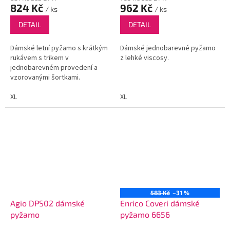
824 Kč
962 Kč
/ ks
/ ks
DETAIL
DETAIL
Dámské letní pyžamo s krátkým
Dámské jednobarevné pyžamo
rukávem s trikem v
z lehké viscosy.
jednobarevném provedení a
vzorovanými šortkami.
XL
XL
583 Kč
–31 %
Agio DPS02 dámské
Enrico Coveri dámské
pyžamo
pyžamo 6656