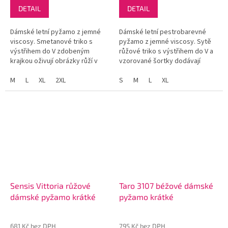
DETAIL
DETAIL
Dámské letní pyžamo z jemné
Dámské letní pestrobarevné
viscosy. Smetanové triko s
pyžamo z jemné viscosy. Sytě
výstřihem do V zdobeným
růžové triko s výstřihem do V a
krajkou oživují obrázky růží v
vzorované šortky dodávají
jemných barvách.
celému kompletu pořádný
Jednobarevné šortky ve světle
M
L
XL
2XL
šmrnc.
S
M
L
XL
růžové barvě podtrhují ženský
půvab...
Sensis Vittoria růžové
Taro 3107 béžové dámské
dámské pyžamo krátké
pyžamo krátké
681 Kč bez DPH
795 Kč bez DPH