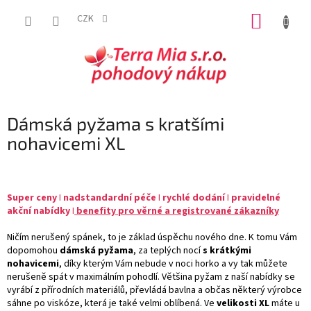
Přejít
NÁKUP
na
CZK
obsah
KOŠÍK
Dámská pyžama s kratšími
nohavicemi XL
Super
ceny
I
nadstandardní péče
I
rychlé dodání
I
pravidelné
akční nabídky
I
benefity pro věrné a registrované zákazníky
Ničím nerušený spánek, to je základ úspěchu nového dne. K tomu Vám
dopomohou
dámská pyžama
, za teplých nocí
s krátkými
nohavicemi
, díky kterým Vám nebude v noci horko a vy tak můžete
nerušeně spát v maximálním pohodlí. Většina pyžam z naší nabídky se
vyrábí z přírodních materiálů, převládá bavlna a občas některý výrobce
sáhne po viskóze, která je také velmi oblíbená. Ve
velikosti XL
máte u