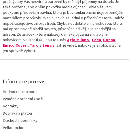
í
pružný, aby Vás nesvíral a zároveň by měl být příjemný na dotek. Je
p
také potřeba, aby v něm pokožka mohla dýchat. Tohle vše Vám
r
poskytne především bavlna, která je bezkonkurenčně nejoblíbenějším
v
materiálem pro výrobu tkanin, navíc se jedná o přírodní materiál, takže
k
nepoškozuje životní prostředí. Chybu neuděláte ani s viskózou, která
y
má oproti bavlně hladší povrch, působí chladivěji a je snadnější na
v
údržbu. Ze značek, které nabízejí dámská pyžama s krátkými
ý
nohavicemi velikosti XL, jsou to u nás
Agio Milano
,
Cana
,
Donna
,
p
Enrico Coveri
,
Taro
a
Sensis
. Jak je vidět, nabídka je široká, stačí si
i
jen správně vybrat.
s
u
Z
á
p
a
Informace pro vás
t
Hodnocení obchodu
í
Výměna a vrácení zboží
Kontakty
Doprava a platba
Obchodní podmínky
Velkoobchod