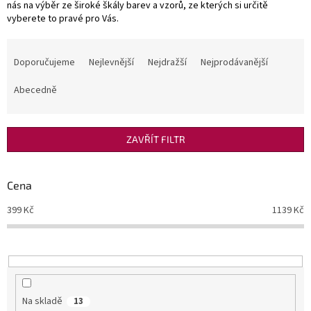
nás na výběr ze široké škály barev a vzorů, ze kterých si určitě
vyberete to pravé pro Vás.
Ř
a
Doporučujeme
Nejlevnější
Nejdražší
Nejprodávanější
z
e
Abecedně
n
í
p
ZAVŘÍT FILTR
r
o
d
Cena
u
399
Kč
1139
Kč
k
t
ů
Na skladě
13