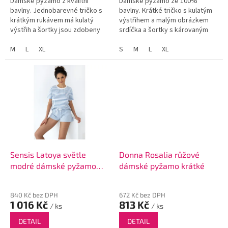
Dámské pyžamo z kvalitní
Dámské pyžamo ze 100%
bavlny. Jednobarevné tričko s
bavlny. Krátké tričko s kulatým
krátkým rukávem má kulatý
výstřihem a malým obrázkem
výstřih a šortky jsou zdobeny
srdíčka a šortky s károvaným
mašličkou a vzorem hvězdiček.
vzorem jsou ideální volbou pro
M
L
XL
horké letní noci.
S
M
L
XL
Sensis Latoya světle
Donna Rosalia růžové
modré dámské pyžamo
dámské pyžamo krátké
krátké
840 Kč bez DPH
672 Kč bez DPH
1 016 Kč
813 Kč
/ ks
/ ks
DETAIL
DETAIL