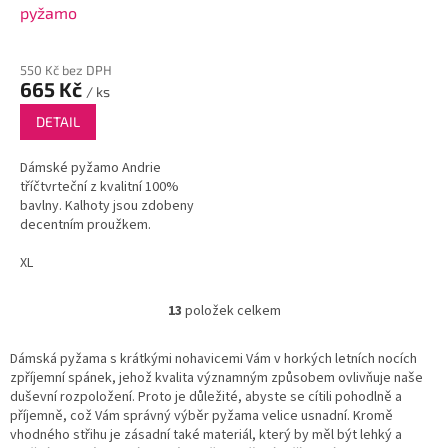
pyžamo
550 Kč bez DPH
665 Kč
/ ks
DETAIL
Dámské pyžamo Andrie
tříčtvrteční z kvalitní 100%
bavlny. Kalhoty jsou zdobeny
decentním proužkem.
XL
13
položek celkem
O
v
l
Dámská pyžama s krátkými nohavicemi Vám v horkých letních nocích
á
zpříjemní spánek, jehož kvalita významným způsobem ovlivňuje naše
d
duševní rozpoložení. Proto je důležité, abyste se cítili pohodlně a
a
příjemně, což Vám správný výběr pyžama velice usnadní. Kromě
c
vhodného střihu je zásadní také materiál, který by měl být lehký a