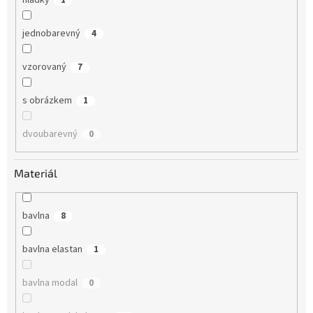
jednobarevný
4
vzorovaný
7
s obrázkem
1
dvoubarevný
0
Materiál
bavlna
8
bavlna elastan
1
bavlna modal
0