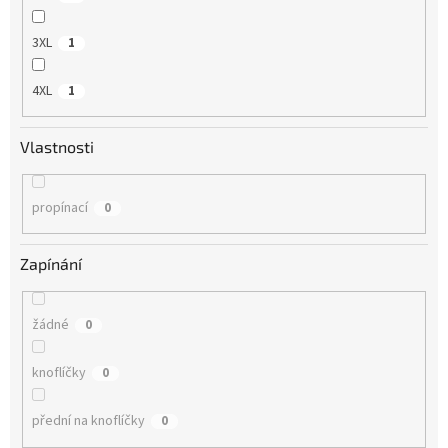
3XL
1
4XL
1
Vlastnosti
propínací
0
Zapínání
žádné
0
knoflíčky
0
přední na knoflíčky
0