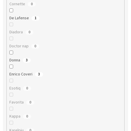
Cornette
0
De Lafense
1
Diadora
0
Doctor nap
0
Donna
3
Enrico Coveri
3
Esotiq
0
Favorita
0
Kappa
0
Karelpiu
0