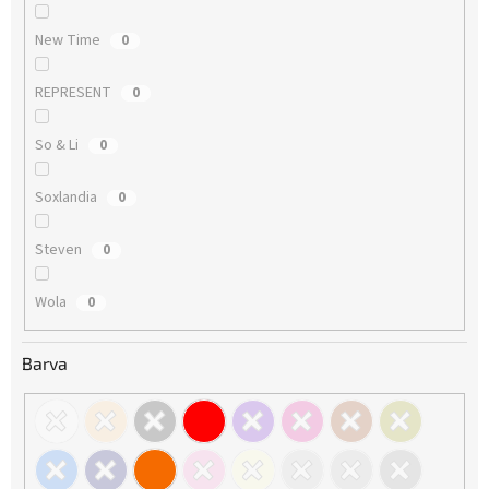
New Time
0
REPRESENT
0
So & Li
0
Soxlandia
0
Steven
0
Wola
0
Barva