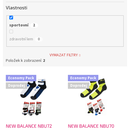
Vlastnosti
sportovní
2
zdravotní lem
0
VYMAZAT FILTRY
Položek k zobrazení:
2
V
Economy Pack
Economy Pack
ý
Doprodej
Doprodej
p
i
s
p
r
o
d
NEW BALANCE NBU72
NEW BALANCE NBU70