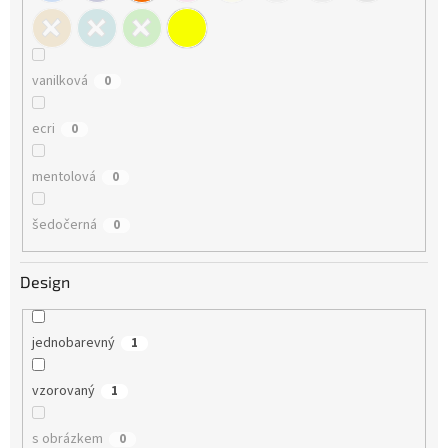
vanilková
0
ecri
0
mentolová
0
šedočerná
0
Design
jednobarevný
1
vzorovaný
1
s obrázkem
0