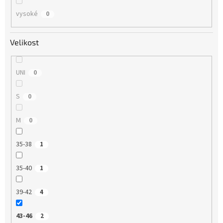
vysoké
0
Velikost
UNI
0
S
0
M
0
35-38
1
35-40
1
39-42
4
43-46
2