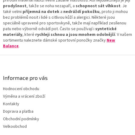
přírodní materiál nabízí velmi žádané vlastnosti. Asi nejdůležitější je její
p
prodyšnost
, takže se noha nezapaří, a
schopnost sát vlhkost
. Je
r
také velmi
příjemná na dotek
a
nedráždí pokožku
, proto ji mohou
v
bez problémů nosit i lidé s citlivou kůží a alergici. Některé jsou
k
speciálně upravené pro sportovkyně, takže mají například zesílenou
y
patu nebo výborně odvádí pot. Často se používají i
syntetické
v
materiály
, které
rychleji schnou a jsou mnohem odolnější
. V našem
ý
sortimentu naleznete dámské sportovní ponožky značky
New
p
Balance
.
i
s
Z
u
á
p
a
Informace pro vás
t
Hodnocení obchodu
í
Výměna a vrácení zboží
Kontakty
Doprava a platba
Obchodní podmínky
Velkoobchod