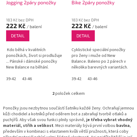
u
Jogging 2páry ponožky
Bike 2páry ponožky
k
t
183 Kč bez DPH
183 Kč bez DPH
ů
222 Kč
222 Kč
/ balení
/ balení
DETAIL
DETAIL
Kdo běhá v kvalitních
Cyklistické speciální ponožky
ponožkách, život si prodlužuje
pro ženy i muže od New
... Pánské i dámské ponožky
Balance. Baleno po 2 párech v
New Balance na běhání.
několika barevných variantách.
39-42
43-46
39-42
43-46
2
položek celkem
O
v
l
Ponožky jsou nezbytnou součástí šatníku každé ženy. Ochraňují jemnou
á
kůži chodidel a kotníků před oděrem bot a zabraňují tvorbě otlaků a
d
puchýřů. Aby však svou funkci plnily správně,
je třeba vybrat vhodný
a
materiál, střih a velikost
. Mezi materiály bývá první volbou
bavlna
,
c
především v kombinaci s elastanem kvůli větší pružnosti, která coby
í