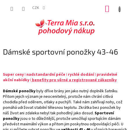
Přejít
NÁKUP
na
CZK
obsah
KOŠÍK
Dámské sportovní ponožky 43-46
Super
ceny
I
nadstandardní péče
I
rychlé dodání
I
pravidelné
akční nabídky
I
benefity pro věrné a registrované zákazníky
Dámské ponožky
byly dříve brány jen jako nutný doplněk šatníku.
Přitom jejich význam je neocenitelný, protože nám chrání citlivá
chodidla před oděrem, otlaky a puchýři. Také nám zahřívají nohy, což
pomáhá udržovat stabilní tělesnou teplotu. Zkrátka bez ponožek by
náš život ani zdaleka nebyl tak pohodlný jako dosud.
Sportovní
ponožky
jsou o to důležitější, protože umožňují sportujícím dámám
předvést maximální výkon a přitom jim poskytnou odpovídající péči. U
nás si můžete vybrat ponožky ve
velikosti 43 - 46
v různých barevných