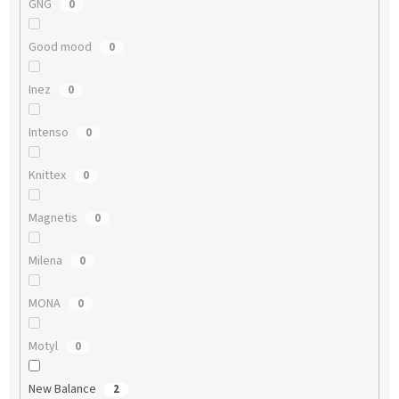
GNG
0
Good mood
0
Inez
0
Intenso
0
Knittex
0
Magnetis
0
Milena
0
MONA
0
Motyl
0
New Balance
2