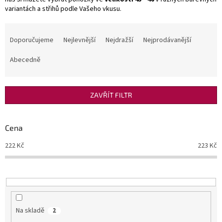
variantách a střihů podle Vašeho vkusu.
Ř
a
Doporučujeme
Nejlevnější
Nejdražší
Nejprodávanější
z
e
Abecedně
n
í
p
ZAVŘÍT FILTR
r
o
d
Cena
u
222
Kč
223
Kč
k
t
ů
Na skladě
2