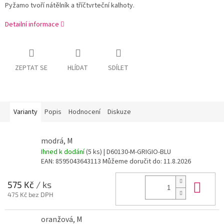
Pyžamo tvoří nátělník a tříčtvrteční kalhoty.
Detailní informace
ZEPTAT SE
HLÍDAT
SDÍLET
Varianty
Popis
Hodnocení
Diskuze
modrá, M
Ihned k dodání
(5 ks)
| D60130-M-GRIGIO-BLU
EAN:
8595043643113
Můžeme doručit do:
11.8.2026
Do 
575 Kč
/ ks
475 Kč bez DPH
oranžová, M