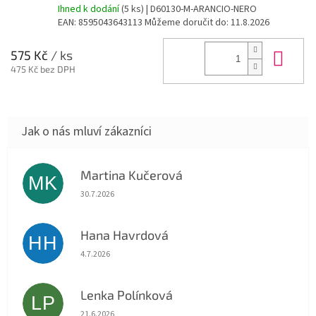
Ihned k dodání
(5 ks)
| D60130-M-ARANCIO-NERO
EAN:
8595043643113
Můžeme doručit do:
11.8.2026
Do 
575 Kč
/ ks
475 Kč bez DPH
Martina Kučerová
MK
Hodnocení obchodu je 5 z 5 hvězdiček.
30.7.2026
Hana Havrdová
HH
Hodnocení obchodu je 5 z 5 hvězdiček.
4.7.2026
Lenka Polínková
LP
Hodnocení obchodu je 5 z 5 hvězdiček.
21.6.2026