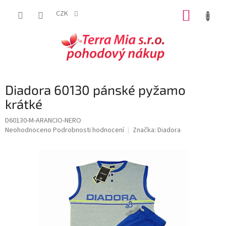
Přejít
NÁKUP
na
CZK
obsah
KOŠÍK
Diadora 60130 pánské pyžamo
krátké
D60130-M-ARANCIO-NERO
Průměrné
Neohodnoceno
Podrobnosti hodnocení
Značka:
Diadora
hodnocení
produktu
je
0,0
z
5
hvězdiček.