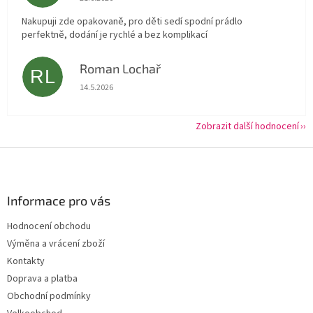
Nakupuji zde opakovaně, pro děti sedí spodní prádlo
perfektně, dodání je rychlé a bez komplikací
Roman Lochař
RL
Hodnocení obchodu je 5 z 5 hvězdiček.
14.5.2026
Zobrazit další hodnocení
Z
á
p
a
Informace pro vás
t
Hodnocení obchodu
í
Výměna a vrácení zboží
Kontakty
Doprava a platba
Obchodní podmínky