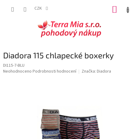
Přejít
NÁKUP
na
CZK
obsah
KOŠÍK
Diadora 115 chlapecké boxerky
DI115-7-BLU
Průměrné
Neohodnoceno
Podrobnosti hodnocení
Značka:
Diadora
hodnocení
produktu
je
0,0
z
5
hvězdiček.