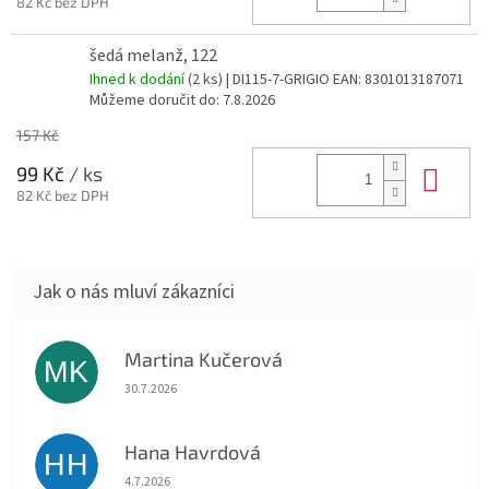
82 Kč bez DPH
šedá melanž, 122
Ihned k dodání
(2 ks)
| DI115-7-GRIGIO
EAN:
8301013187071
Můžeme doručit do:
7.8.2026
157 Kč
Do 
99 Kč
/ ks
82 Kč bez DPH
Martina Kučerová
MK
Hodnocení obchodu je 5 z 5 hvězdiček.
30.7.2026
Hana Havrdová
HH
Hodnocení obchodu je 5 z 5 hvězdiček.
4.7.2026