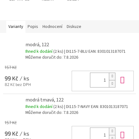
Varianty
Popis
Hodnocení
Diskuze
modrá, 122
Ihned k dodání
(2 ks)
| DI115-7-BLU
EAN:
8301013187071
Můžeme doručit do:
7.8.2026
157 Kč
Do 
99 Kč
/ ks
82 Kč bez DPH
modrá tmavá, 122
Ihned k dodání
(2 ks)
| DI115-7-NAVY
EAN:
8301013187071
Můžeme doručit do:
7.8.2026
157 Kč
Do 
99 Kč
/ ks