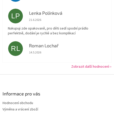
Lenka Polínková
LP
Hodnocení obchodu je 5 z 5 hvězdiček.
21.6.2026
Nakupuji zde opakovaně, pro děti sedí spodní prádlo
perfektně, dodání je rychlé a bez komplikací
Roman Lochař
RL
Hodnocení obchodu je 5 z 5 hvězdiček.
14.5.2026
Zobrazit další hodnocení
Z
á
p
a
Informace pro vás
t
Hodnocení obchodu
í
Výměna a vrácení zboží