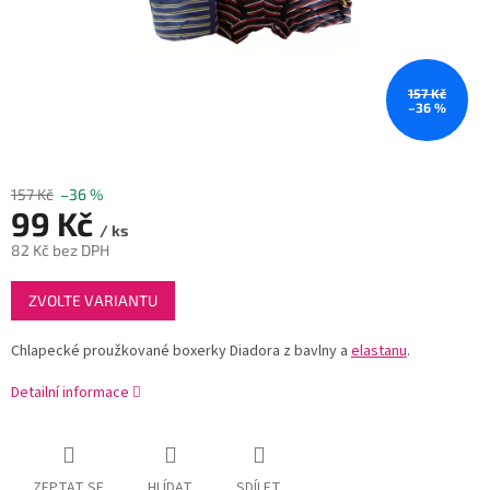
157 Kč
–36 %
157 Kč
–36 %
99 Kč
/ ks
82 Kč bez DPH
Měrná
ZVOLTE VARIANTU
cena:
Chlapecké proužkované boxerky Diadora z bavlny a
elastanu
.
Detailní informace
ZEPTAT SE
HLÍDAT
SDÍLET