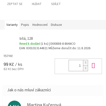
ZEPTAT SE
HLÍDAT
SDÍLET
Varianty
Popis
Hodnocení
Diskuze
bílá, 128
Ihned k dodání
(1 ks)
| DI00888-8-BIANCO
EAN:
8301013144821
Můžeme doručit do:
11.8.2026
157 Kč
Do 
99 Kč
/ ks
82 Kč bez DPH
Martina Kučerová