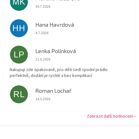
MK
Hodnocení obchodu je 5 z 5 hvězdiček.
30.7.2026
Hana Havrdová
HH
Hodnocení obchodu je 5 z 5 hvězdiček.
4.7.2026
Lenka Polínková
LP
Hodnocení obchodu je 5 z 5 hvězdiček.
21.6.2026
Nakupuji zde opakovaně, pro děti sedí spodní prádlo
perfektně, dodání je rychlé a bez komplikací
Roman Lochař
RL
Hodnocení obchodu je 5 z 5 hvězdiček.
14.5.2026
Zobrazit další hodnocení
Z
á