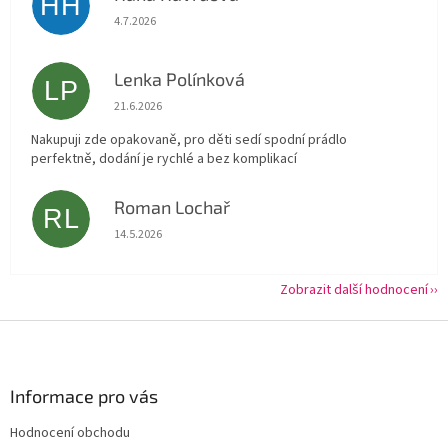
HH
Hodnocení obchodu je 5 z 5 hvězdiček.
4.7.2026
Lenka Polínková
LP
Hodnocení obchodu je 5 z 5 hvězdiček.
21.6.2026
Nakupuji zde opakovaně, pro děti sedí spodní prádlo
perfektně, dodání je rychlé a bez komplikací
Roman Lochař
RL
Hodnocení obchodu je 5 z 5 hvězdiček.
14.5.2026
Zobrazit další hodnocení
Z
á
p
a
Informace pro vás
t
Hodnocení obchodu
í