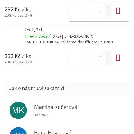
Do 
252 Kč
/ ks
208 Kč bez DPH
šedá, 2XL
Ihned k dodání
(9 ks)
| I5445-2XL-GRIGIO
EAN:
8301013186746
Můžeme doručit do:
12.8.2026
Do 
252 Kč
/ ks
208 Kč bez DPH
Martina Kučerová
MK
Hodnocení obchodu je 5 z 5 hvězdiček.
30.7.2026
Hana Havrdová