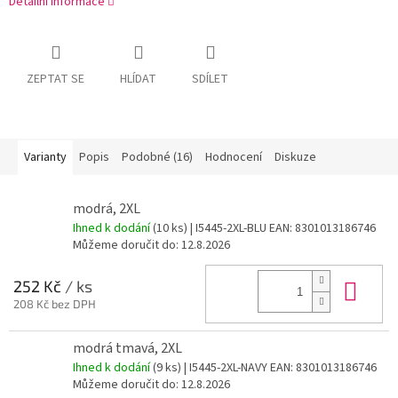
Detailní informace
ZEPTAT SE
HLÍDAT
SDÍLET
Varianty
Popis
Podobné (16)
Hodnocení
Diskuze
modrá, 2XL
Ihned k dodání
(10 ks)
| I5445-2XL-BLU
EAN:
8301013186746
Můžeme doručit do:
12.8.2026
Do 
252 Kč
/ ks
208 Kč bez DPH
modrá tmavá, 2XL
Ihned k dodání
(9 ks)
| I5445-2XL-NAVY
EAN:
8301013186746
Můžeme doručit do:
12.8.2026