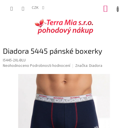
Přejít
NÁKUP
na
CZK
obsah
KOŠÍK
Diadora 5445 pánské boxerky
I5445-2XL-BLU
Průměrné
Neohodnoceno
Podrobnosti hodnocení
Značka:
Diadora
hodnocení
produktu
je
0,0
z
5
hvězdiček.