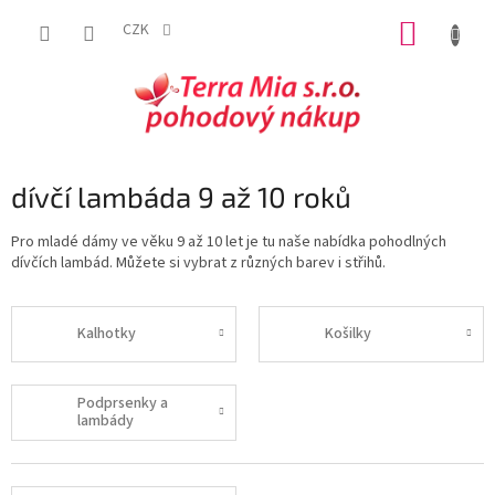
Přejít
NÁKUP
na
CZK
obsah
KOŠÍK
dívčí lambáda 9 až 10 roků
Pro mladé dámy ve věku 9 až 10 let je tu naše nabídka pohodlných
dívčích lambád. Můžete si vybrat z různých barev i střihů.
Kalhotky
Košilky
Podprsenky a
lambády