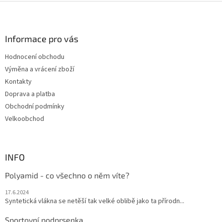
Z
á
p
a
Informace pro vás
t
Hodnocení obchodu
í
Výměna a vrácení zboží
Kontakty
Doprava a platba
Obchodní podmínky
Velkoobchod
INFO
Polyamid - co všechno o něm víte?
17.6.2024
Syntetická vlákna se netěší tak velké oblibě jako ta přírodn...
Sportovní podprsenka