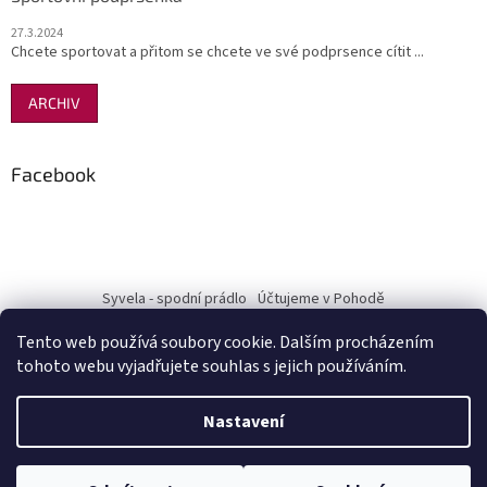
27.3.2024
Chcete sportovat a přitom se chcete ve své podprsence cítit ...
ARCHIV
Facebook
Syvela - spodní prádlo
Účtujeme v Pohodě
Tento web používá soubory cookie. Dalším procházením
tohoto webu vyjadřujete souhlas s jejich používáním.
Vytvořil Shoptet
Nastavení
Copyright 2026
Pohodový nákup-Terra Mia
. Všechna práva