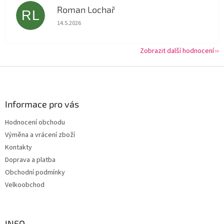
Roman Lochař
RL
Hodnocení obchodu je 5 z 5 hvězdiček.
14.5.2026
Zobrazit další hodnocení
Z
á
p
a
Informace pro vás
t
Hodnocení obchodu
í
Výměna a vrácení zboží
Kontakty
Doprava a platba
Obchodní podmínky
Velkoobchod
INFO