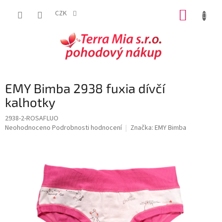
Přejít
NÁKUP
na
CZK
obsah
KOŠÍK
EMY Bimba 2938 fuxia dívčí
kalhotky
2938-2-ROSAFLUO
Průměrné
Neohodnoceno
Podrobnosti hodnocení
Značka:
EMY Bimba
hodnocení
produktu
je
0,0
z
5
hvězdiček.