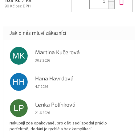
Do 
90 Kč bez DPH
Martina Kučerová
MK
Hodnocení obchodu je 5 z 5 hvězdiček.
30.7.2026
Hana Havrdová
HH
Hodnocení obchodu je 5 z 5 hvězdiček.
4.7.2026
Lenka Polínková
LP
Hodnocení obchodu je 5 z 5 hvězdiček.
21.6.2026
Nakupuji zde opakovaně, pro děti sedí spodní prádlo
perfektně, dodání je rychlé a bez komplikací