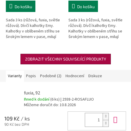
Do košíku
Do košíku
Sada 3 ks (růžová, fuxia, světle
Sada 3 ks (růžová, fuxia, světle
růžová). Dívčí kalhotky Emy.
růžová). Dívčí kalhotky Emy.
Kalhotky v oblíbeném střihu se
Kalhotky v oblíbeném střihu se
širokým lemem v pase, milují
širokým lemem v pase, milují
slečny všech věkových
slečny všech věkových
kategorií.
kategorií.
ZOBRAZIT VŠECHNY SOUVISEJÍCÍ PRODUKTY
Varianty
Popis
Podobné (2)
Hodnocení
Diskuze
fuxia, 92
Ihned k dodání
(6 ks)
| 2938-2-ROSAFLUO
Můžeme doručit do:
10.8.2026
Do 
109 Kč
/ ks
90 Kč bez DPH