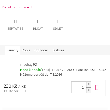
Detailní informace
ZEPTAT SE
HLÍDAT
SDÍLET
Varianty
Popis
Hodnocení
Diskuze
modrá, 92
Ihned k dodání
(7 ks)
| E1047-2-BIANCO
EAN:
8058058015042
Můžeme doručit do:
7.8.2026
Do 
230 Kč
/ ks
190 Kč bez DPH