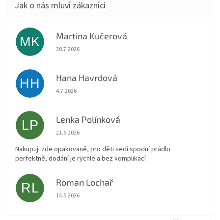
Martina Kučerová
MK
Hodnocení obchodu je 5 z 5 hvězdiček.
30.7.2026
Hana Havrdová
HH
Hodnocení obchodu je 5 z 5 hvězdiček.
4.7.2026
Lenka Polínková
LP
Hodnocení obchodu je 5 z 5 hvězdiček.
21.6.2026
Nakupuji zde opakovaně, pro děti sedí spodní prádlo
perfektně, dodání je rychlé a bez komplikací
Roman Lochař
RL
Hodnocení obchodu je 5 z 5 hvězdiček.
14.5.2026