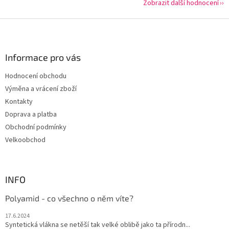
Zobrazit další hodnocení
Z
á
p
a
Informace pro vás
t
Hodnocení obchodu
í
Výměna a vrácení zboží
Kontakty
Doprava a platba
Obchodní podmínky
Velkoobchod
INFO
Polyamid - co všechno o něm víte?
17.6.2024
Syntetická vlákna se netěší tak velké oblibě jako ta přírodn...