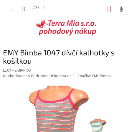
Přejít
NÁKUP
na
CZK
obsah
KOŠÍK
EMY Bimba 1047 dívčí kalhotky s
košilkou
E1047-2-BIANCO
Průměrné
Neohodnoceno
Podrobnosti hodnocení
Značka:
EMY Bimba
hodnocení
produktu
je
0,0
z
5
hvězdiček.