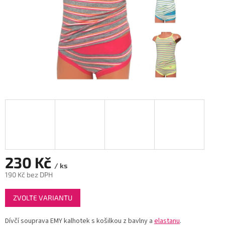
230 Kč
/ ks
190 Kč bez DPH
Měrná
ZVOLTE VARIANTU
cena:
Dívčí souprava EMY kalhotek s košilkou z bavlny a
elastanu
.