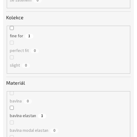
se saténem
0
Kolekce
fine for
1
perfect fit
0
slight
0
Materiál
bavlna
0
bavlna elastan
1
bavlna modal elastan
0