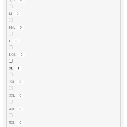
S/M
0
M
0
M/L
0
L
0
L/XL
0
XL
1
2XL
0
3XL
0
4XL
0
5XL
0