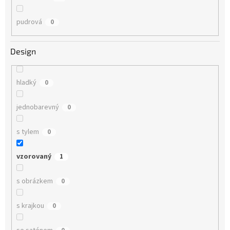
pudrová
0
Design
hladký
0
jednobarevný
0
s tylem
0
vzorovaný
1
s obrázkem
0
s krajkou
0