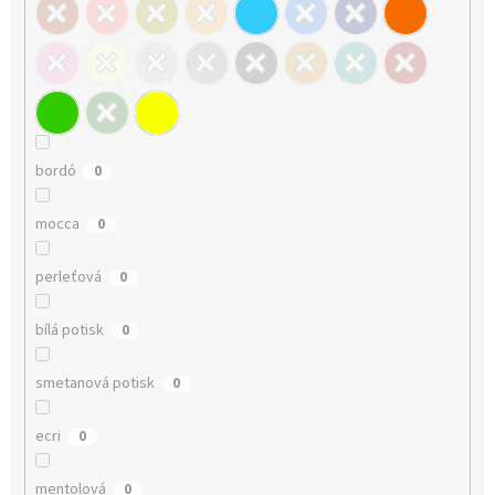
bordó
0
mocca
0
perleťová
0
bílá potisk
0
smetanová potisk
0
ecri
0
mentolová
0