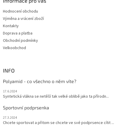
a
Informace pro vás
c
t
í
Hodnocení obchodu
í
p
Výměna a vrácení zboží
r
v
Kontakty
k
Doprava a platba
y
Obchodní podmínky
v
ý
Velkoobchod
p
i
s
u
INFO
Polyamid - co všechno o něm víte?
17.6.2024
Syntetická vlákna se netěší tak velké oblibě jako ta přírodn...
Sportovní podprsenka
27.3.2024
Chcete sportovat a přitom se chcete ve své podprsence cítit ...