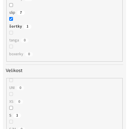
slip
7
šortky
1
tanga
0
boxerky
0
Velikost
UNI
0
XS
0
S
1