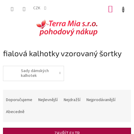
Přejít
NÁKUP
na
CZK
obsah
KOŠÍK
fialová kalhotky vzorovaný šortky
Sady dámských
kalhotek
Ř
a
Doporučujeme
Nejlevnější
Nejdražší
Nejprodávanější
z
e
Abecedně
n
í
p
ZAVŘÍT FILTR