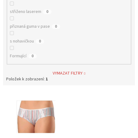
střiženo laserem
0
přiznaná guma v pase
0
s nohavičkou
0
Formující
0
VYMAZAT FILTRY
Položek k zobrazení:
1
V
ý
p
i
s
p
r