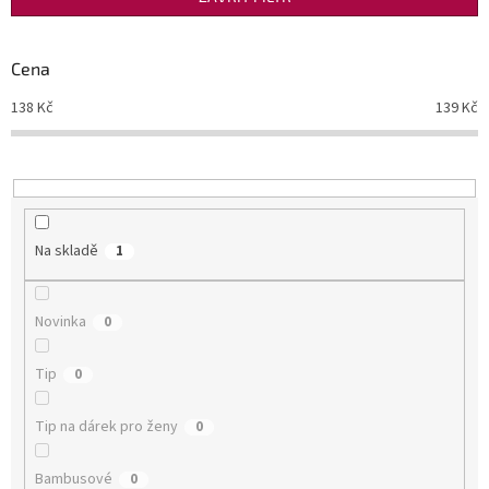
r
o
d
Cena
u
138
Kč
139
Kč
k
t
ů
Na skladě
1
Novinka
0
Tip
0
Tip na dárek pro ženy
0
Bambusové
0