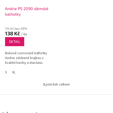
o
d
Andrie PS 2090 dámské
u
kalhotky
k
t
114 Kč bez DPH
ů
138 Kč
/ ks
DETAIL
Bokové vzorované kalhotky
Andrie zdobené krajkou z
kvalitní bavlny a elastanu.
S
XL
1
položek celkem
O
v
l
Z
á
á
d
p
a