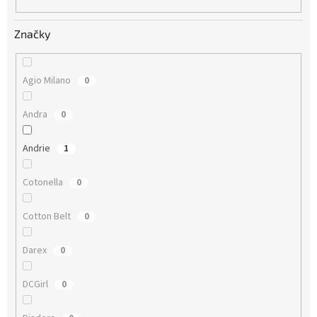
Značky
Agio Milano
0
Andra
0
Andrie
1
Cotonella
0
Cotton Belt
0
Darex
0
DCGirl
0