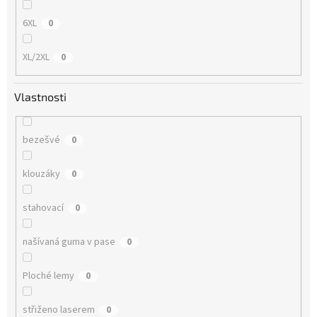
6XL
0
XL/2XL
0
Vlastnosti
bezešvé
0
klouzáky
0
stahovací
0
našívaná guma v pase
0
Ploché lemy
0
střiženo laserem
0