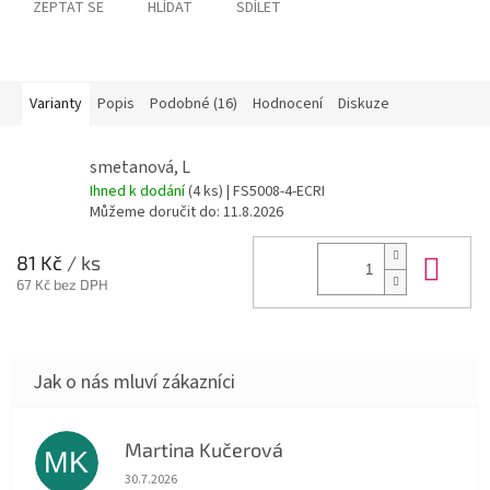
ZEPTAT SE
HLÍDAT
SDÍLET
Varianty
Popis
Podobné (16)
Hodnocení
Diskuze
smetanová, L
Ihned k dodání
(4 ks)
| FS5008-4-ECRI
Můžeme doručit do:
11.8.2026
Do 
81 Kč
/ ks
67 Kč bez DPH
Martina Kučerová
MK
Hodnocení obchodu je 5 z 5 hvězdiček.
30.7.2026