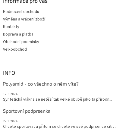
a
Informace pro vás
t
Hodnocení obchodu
í
Výměna a vrácení zboží
Kontakty
Doprava a platba
Obchodní podmínky
Velkoobchod
INFO
Polyamid - co všechno o něm víte?
17.6.2024
Syntetická vlákna se netěší tak velké oblibě jako ta přírodn...
Sportovní podprsenka
27.3.2024
Chcete sportovat a přitom se chcete ve své podprsence cítit ...