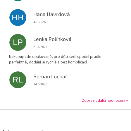
Hana Havrdová
HH
Hodnocení obchodu je 5 z 5 hvězdiček.
4.7.2026
Lenka Polínková
LP
Hodnocení obchodu je 5 z 5 hvězdiček.
21.6.2026
Nakupuji zde opakovaně, pro děti sedí spodní prádlo
perfektně, dodání je rychlé a bez komplikací
Roman Lochař
RL
Hodnocení obchodu je 5 z 5 hvězdiček.
14.5.2026
Zobrazit další hodnocení
Z
á
p