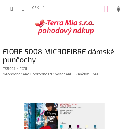
Přejít
NÁKUP
na
CZK
obsah
KOŠÍK
FIORE 5008 MICROFIBRE dámské
punčochy
FS5008-4-ECRI
Průměrné
Neohodnoceno
Podrobnosti hodnocení
Značka:
Fiore
hodnocení
produktu
je
0,0
z
5
hvězdiček.