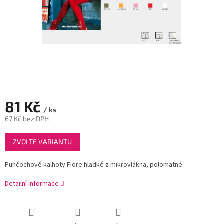
81 Kč
/ ks
67 Kč bez DPH
Měrná
ZVOLTE VARIANTU
cena:
Punčochové kalhoty Fiore hladké z mikrovlákna, polomatné.
Detailní informace