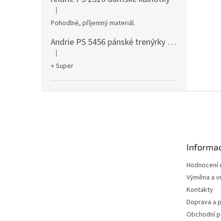
|
Hodnocení produktu je 5 z 5 hvězdiček.
Pohodlné, příjemný materiál.
Andrie PS 5456 pánské trenýrky černé
|
Hodnocení produktu je 5 z 5 hvězdiček.
+ Super
Z
á
p
a
t
Informac
í
Hodnocení
Výměna a vr
Kontakty
Doprava a p
Obchodní 