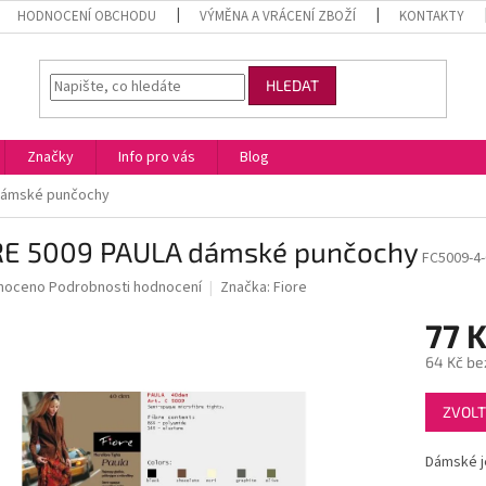
HODNOCENÍ OBCHODU
VÝMĚNA A VRÁCENÍ ZBOŽÍ
KONTAKTY
HLEDAT
Značky
Info pro vás
Blog
dámské punčochy
RE 5009 PAULA dámské punčochy
FC5009-4
né
noceno
Podrobnosti hodnocení
Značka:
Fiore
ní
77 
u
64 Kč be
Měrná
ZVOLT
cena:
ek.
Dámské j