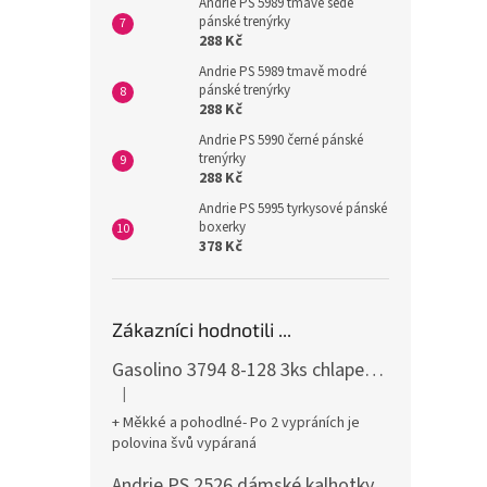
Andrie PS 5989 tmavě šedé
pánské trenýrky
288 Kč
Andrie PS 5989 tmavě modré
pánské trenýrky
288 Kč
Andrie PS 5990 černé pánské
trenýrky
288 Kč
Andrie PS 5995 tyrkysové pánské
boxerky
378 Kč
Zákazníci hodnotili ...
Gasolino 3794 8-128 3ks chlapecké boxerky
|
Hodnocení produktu je 3 z 5 hvězdiček.
+ Měkké a pohodlné- Po 2 vypráních je
polovina švů vypáraná
Andrie PS 2526 dámské kalhotky