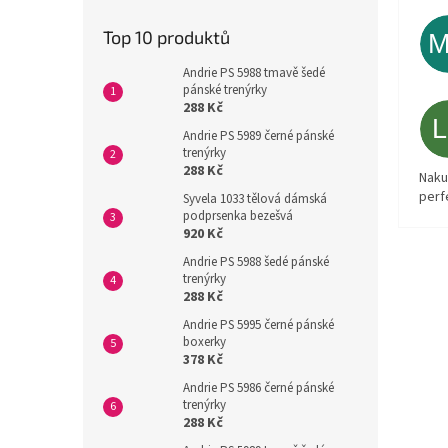
Top 10 produktů
Andrie PS 5988 tmavě šedé
pánské trenýrky
288 Kč
Andrie PS 5989 černé pánské
trenýrky
288 Kč
Naku
perf
Syvela 1033 tělová dámská
podprsenka bezešvá
920 Kč
Andrie PS 5988 šedé pánské
trenýrky
288 Kč
Andrie PS 5995 černé pánské
boxerky
378 Kč
Andrie PS 5986 černé pánské
trenýrky
288 Kč