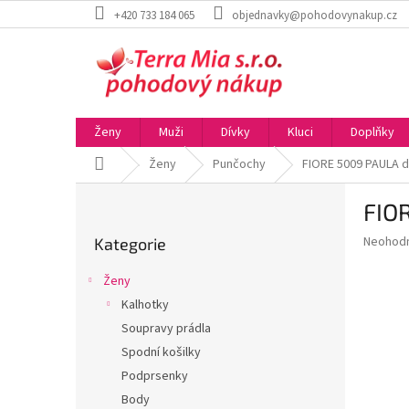
Přejít
+420 733 184 065
objednavky@pohodovynakup.cz
na
obsah
Ženy
Muži
Dívky
Kluci
Doplňky
Domů
Ženy
Punčochy
FIORE 5009 PAULA 
P
FIO
o
Přeskočit
s
Průměr
Neohod
Kategorie
kategorie
t
hodnoce
r
produkt
Ženy
a
je
Kalhotky
0,0
n
z
Soupravy prádla
n
5
í
Spodní košilky
hvězdič
p
Podprsenky
a
Body