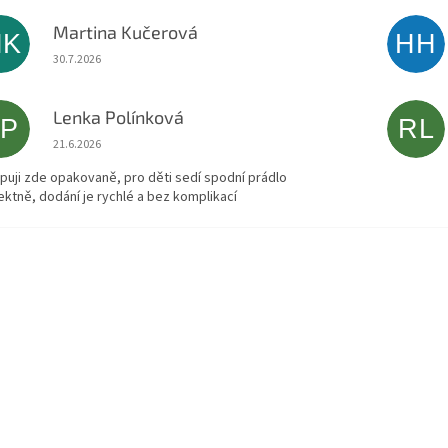
Martina Kučerová
MK
HH
Hodnocení obchodu je 5 z 5 hvězdiček.
30.7.2026
Lenka Polínková
LP
RL
Hodnocení obchodu je 5 z 5 hvězdiček.
21.6.2026
puji zde opakovaně, pro děti sedí spodní prádlo
ektně, dodání je rychlé a bez komplikací