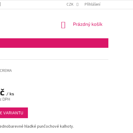
DOPRAVA A PLATBA
OBCHODNÍ PODMÍNKY
CZK
Přihlášení
VELKOOBCHOD
NÁKUPNÍ
Prázdný košík
KOŠÍK
-CREMA
Kč
/ ks
z DPH
E VARIANTU
ednobarevné hladké punčochové kalhoty.