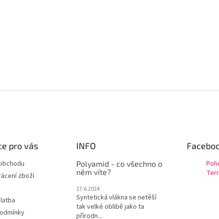
e pro vás
INFO
Facebo
 obchodu
Polyamid - co všechno o
Poh
něm víte?
Terr
ácení zboží
17.6.2024
Syntetická vlákna se netěší
latba
tak velké oblibě jako ta
podmínky
přírodn...