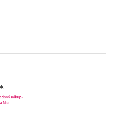
ok
odový nákup-
a Mia