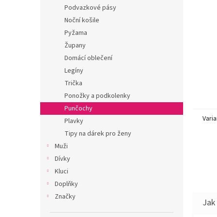
n
Podvazkové pásy
e
Noční košile
l
Pyžama
Župany
Domácí oblečení
Legíny
Trička
Ponožky a podkolenky
Punčochy
Varia
Plavky
Tipy na dárek pro ženy
Muži
Dívky
Kluci
Doplňky
Značky