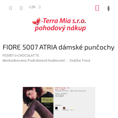
Přejít
NÁKUP
na
CZK
obsah
KOŠÍK
FIORE 5007 ATRIA dámské punčochy
FE5007-3-CHOCOLATTE
Průměrné
Neohodnoceno
Podrobnosti hodnocení
Značka:
Fiore
hodnocení
produktu
je
0,0
z
5
hvězdiček.