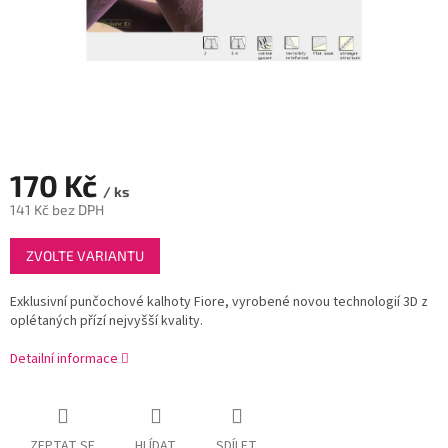
170 Kč
/ ks
141 Kč bez DPH
Měrná
ZVOLTE VARIANTU
cena:
Exklusivní punčochové kalhoty Fiore, vyrobené novou technologií 3D z
oplétaných přízí nejvyšší kvality.
Detailní informace
ZEPTAT SE
HLÍDAT
SDÍLET