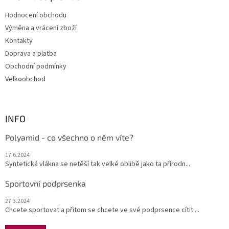
t
Hodnocení obchodu
í
Výměna a vrácení zboží
Kontakty
Doprava a platba
Obchodní podmínky
Velkoobchod
INFO
Polyamid - co všechno o něm víte?
17.6.2024
Syntetická vlákna se netěší tak velké oblibě jako ta přírodn...
Sportovní podprsenka
27.3.2024
Chcete sportovat a přitom se chcete ve své podprsence cítit ...