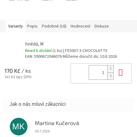
Varianty
Popis
Podobné (16)
Hodnocení
Diskuze
hnědá, M
Ihned k dodání
(1 ks)
| FE5007-3-CHOCOLATTE
EAN:
5900672046076
Můžeme doručit do:
10.8.2026
Do 
170 Kč
/ ks
141 Kč bez DPH
Martina Kučerová
MK
Hodnocení obchodu je 5 z 5 hvězdiček.
30.7.2026