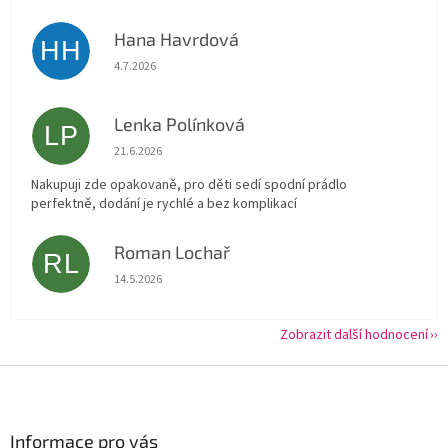
Hana Havrdová
HH
Hodnocení obchodu je 5 z 5 hvězdiček.
4.7.2026
Lenka Polínková
LP
Hodnocení obchodu je 5 z 5 hvězdiček.
21.6.2026
Nakupuji zde opakovaně, pro děti sedí spodní prádlo
perfektně, dodání je rychlé a bez komplikací
Roman Lochař
RL
Hodnocení obchodu je 5 z 5 hvězdiček.
14.5.2026
Zobrazit další hodnocení
Z
á
p
a
Informace pro vás