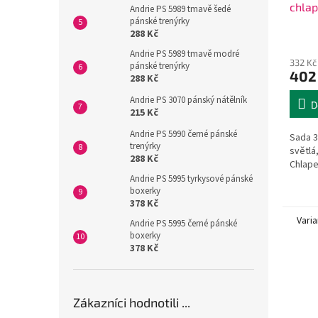
chlap
Andrie PS 5989 tmavě šedé
pánské trenýrky
288 Kč
Andrie PS 5989 tmavě modré
332 Kč
pánské trenýrky
402
288 Kč
Andrie PS 3070 pánský nátělník
D
215 Kč
Andrie PS 5990 černé pánské
Sada 3
trenýrky
světlá
288 Kč
Chlape
Andrie PS 5995 tyrkysové pánské
boxerky
378 Kč
Varia
Andrie PS 5995 černé pánské
boxerky
378 Kč
Zákazníci hodnotili ...