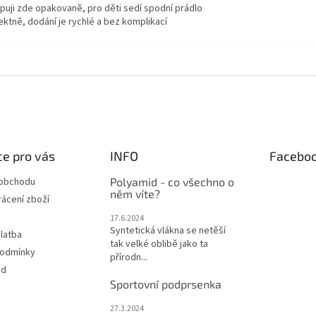
puji zde opakovaně, pro děti sedí spodní prádlo
ektně, dodání je rychlé a bez komplikací
e pro vás
INFO
Facebo
 obchodu
Polyamid - co všechno o
něm víte?
ácení zboží
17.6.2024
Syntetická vlákna se netěší
latba
tak velké oblibě jako ta
podmínky
přírodn...
od
Sportovní podprsenka
27.3.2024