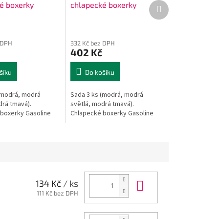
Další
é boxerky
chlapecké boxerky
produkt
 DPH
332 Kč bez DPH
402 Kč
šíku
Do košíku
(modrá, modrá
Sada 3 ks (modrá, modrá
drá tmavá).
světlá, modrá tmavá).
boxerky Gasoline
Chlapecké boxerky Gasoline
Do košíku
134 Kč
/ ks
111 Kč bez DPH