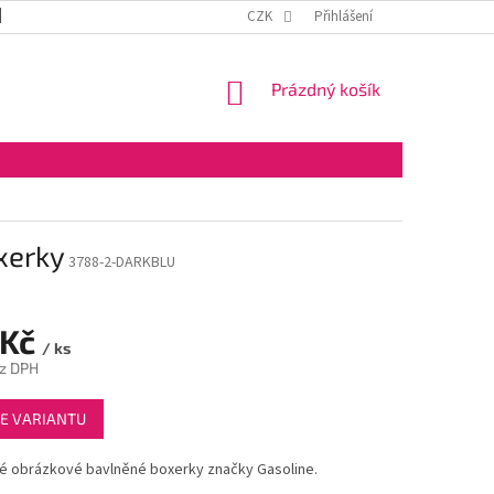
DOPRAVA A PLATBA
OBCHODNÍ PODMÍNKY
CZK
Přihlášení
VELKOOBCHOD
NÁKUPNÍ
Prázdný košík
KOŠÍK
xerky
3788-2-DARKBLU
 Kč
/ ks
ez DPH
E VARIANTU
é obrázkové bavlněné boxerky značky Gasoline.