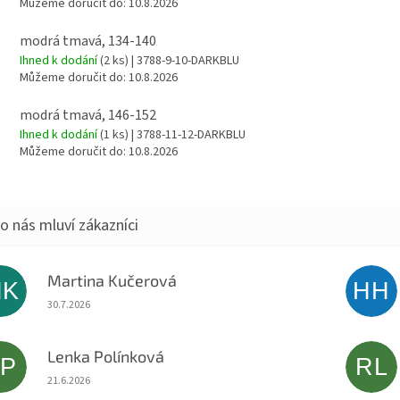
Můžeme doručit do:
10.8.2026
modrá tmavá, 134-140
Ihned k dodání
(2 ks)
| 3788-9-10-DARKBLU
Můžeme doručit do:
10.8.2026
modrá tmavá, 146-152
Ihned k dodání
(1 ks)
| 3788-11-12-DARKBLU
Můžeme doručit do:
10.8.2026
Martina Kučerová
MK
HH
Hodnocení obchodu je 5 z 5 hvězdiček.
30.7.2026
Lenka Polínková
LP
RL
Hodnocení obchodu je 5 z 5 hvězdiček.
21.6.2026