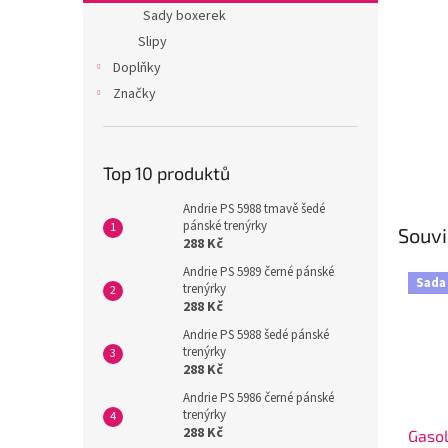
n
Sady boxerek
e
Slipy
l
Doplňky
Značky
Top 10 produktů
Andrie PS 5988 tmavě šedé
pánské trenýrky
Souvi
288 Kč
Andrie PS 5989 černé pánské
Sada
trenýrky
288 Kč
Andrie PS 5988 šedé pánské
trenýrky
288 Kč
Andrie PS 5986 černé pánské
trenýrky
288 Kč
Gasol