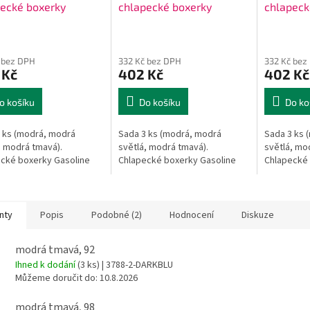
ecké boxerky
chlapecké boxerky
chlapeck
 bez DPH
332 Kč bez DPH
332 Kč bez
 Kč
402 Kč
402 Kč
o košíku
Do košíku
Do ko
 ks (modrá, modrá
Sada 3 ks (modrá, modrá
Sada 3 ks 
, modrá tmavá).
světlá, modrá tmavá).
světlá, mo
cké boxerky Gasoline
Chlapecké boxerky Gasoline
Chlapecké 
nty
Popis
Podobné (2)
Hodnocení
Diskuze
modrá tmavá, 92
Ihned k dodání
(3 ks)
| 3788-2-DARKBLU
Můžeme doručit do:
10.8.2026
modrá tmavá, 98