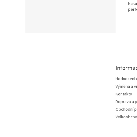
Naku
perf
Z
á
p
a
t
Informac
í
Hodnocení
Výměna a vr
Kontakty
Doprava a p
Obchodní 
Velkoobch