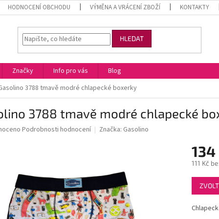
HODNOCENÍ OBCHODU
VÝMĚNA A VRÁCENÍ ZBOŽÍ
KONTAKTY
HLEDAT
Značky
Info pro vás
Blog
Gasolino 3788 tmavě modré chlapecké boxerky
olino 3788 tmavě modré chlapecké bo
né
noceno
Podrobnosti hodnocení
Značka:
Gasolino
ní
134
u
111 Kč b
Měrná
ZVOLT
cena:
ek.
Chlapeck