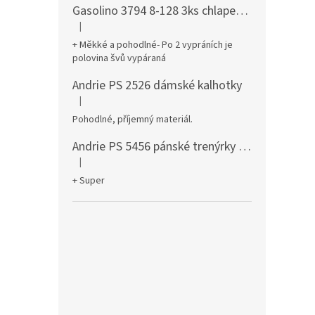
Gasolino 3794 8-128 3ks chlapecké boxerky
|
Hodnocení produktu je 3 z 5 hvězdiček.
+ Měkké a pohodlné- Po 2 vypráních je
polovina švů vypáraná
Andrie PS 2526 dámské kalhotky
|
Hodnocení produktu je 5 z 5 hvězdiček.
Pohodlné, příjemný materiál.
Andrie PS 5456 pánské trenýrky černé
|
Hodnocení produktu je 5 z 5 hvězdiček.
+ Super