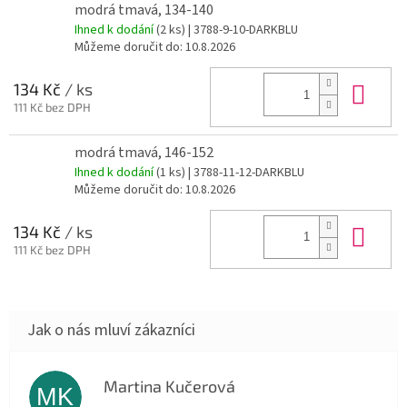
modrá tmavá, 134-140
Ihned k dodání
(2 ks)
| 3788-9-10-DARKBLU
Můžeme doručit do:
10.8.2026
Do 
134 Kč
/ ks
111 Kč bez DPH
modrá tmavá, 146-152
Ihned k dodání
(1 ks)
| 3788-11-12-DARKBLU
Můžeme doručit do:
10.8.2026
Do 
134 Kč
/ ks
111 Kč bez DPH
Martina Kučerová
MK
Hodnocení obchodu je 5 z 5 hvězdiček.