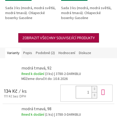
Sada 3 ks (modrá, modrá světlá,
Sada 3 ks (modrá, modrá světlá,
modrá tmavá). Chlapecké
modrá tmavá). Chlapecké
boxerky Gasoline
boxerky Gasoline
ZOBRAZIT VŠECHNY SOUVISEJÍCÍ PRODUKTY
Varianty
Popis
Podobné (2)
Hodnocení
Diskuze
modrá tmavá, 92
Ihned k dodání
(3 ks)
| 3788-2-DARKBLU
Můžeme doručit do:
10.8.2026
Do 
134 Kč
/ ks
111 Kč bez DPH
modrá tmavá, 98
Ihned k dodání
(1 ks)
| 3788-3-DARKBLU