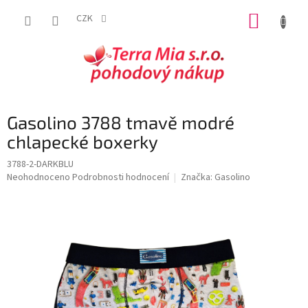
Přejít
NÁKUP
na
CZK
obsah
KOŠÍK
Gasolino 3788 tmavě modré
chlapecké boxerky
3788-2-DARKBLU
Průměrné
Neohodnoceno
Podrobnosti hodnocení
Značka:
Gasolino
hodnocení
produktu
je
0,0
z
5
hvězdiček.