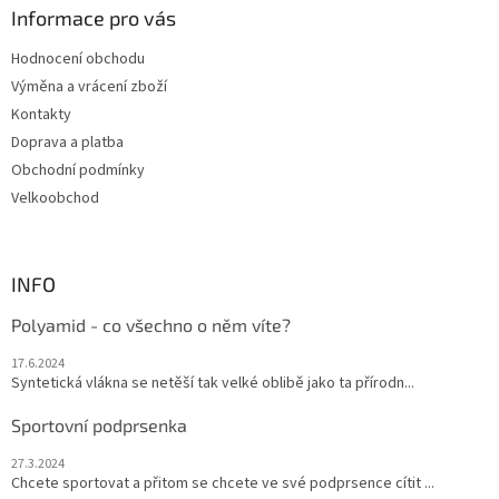
a
Informace pro vás
t
Hodnocení obchodu
í
Výměna a vrácení zboží
Kontakty
Doprava a platba
Obchodní podmínky
Velkoobchod
INFO
Polyamid - co všechno o něm víte?
17.6.2024
Syntetická vlákna se netěší tak velké oblibě jako ta přírodn...
Sportovní podprsenka
27.3.2024
Chcete sportovat a přitom se chcete ve své podprsence cítit ...