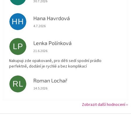
30.7.2026
Hana Havrdová
HH
Hodnocení obchodu je 5 z 5 hvězdiček.
4.7.2026
Lenka Polínková
LP
Hodnocení obchodu je 5 z 5 hvězdiček.
21.6.2026
Nakupuji zde opakovaně, pro děti sedí spodní prádlo
perfektně, dodání je rychlé a bez komplikací
Roman Lochař
RL
Hodnocení obchodu je 5 z 5 hvězdiček.
14.5.2026
Zobrazit další hodnocení
Z
á
p